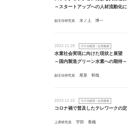
～スタートアップへの人材流動化に
水ノ上 博一
副主任研究員
2023.11.28
マクロ経済・公共政策
水素社会実現に向けた現状と展望
～国内製造グリーン水素への期待～
尾形 和哉
副主任研究員
2023.11.15
マクロ経済・公共政策
コロナ禍で普及したテレワークの定
宇田 香織
上席研究員