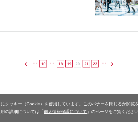
10
18
19
20
21
22
...
...
...
にクッキー（Cookie）を使用しています。このバナーを閉じるか閲覧
使用の詳細については「
個人情報保護について
」のページをご覧くださ