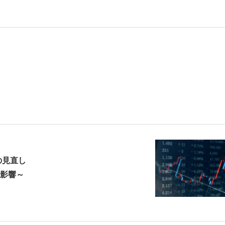
の見直し
影響～