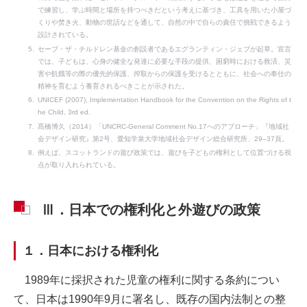
で練習し、学ぶ時間と場所を持つべきだという考えに基づき、工具を用いた小屋づ
くりや焚き火、動物の世話などを通して、自然の中で自らの責任で挑戦できるよう
設計されている。
セーブ・ザ・チルドレン基金の創設者であるエグランティン・ジェブが起草。宣言
では、子どもは、心身の健全な発達に必要な手段の提供、困窮時における救済、災
害や飢餓等の際の優先的保護、搾取からの保護を受けるとともに、社会への奉仕の
精神を育むよう養育されるべきことが示された。
UNICEF (2007), Implementation Handbook for the Convention on the Rights of t
he Child, 3rd ed.
髙橋博久（2014）「UNCRC-General Comment No.17へのアプローチ」『地域社
会デザイン研究』第2号、愛知学泉大学地域社会デザイン総合研究所、29–37頁。
例えば、スコットランドの遊び政策では、遊びを子どもの権利として位置づける視
点が取り入れられている。
Ⅲ．日本での権利化と外遊びの政策
１．日本における権利化
1989年に採択された児童の権利に関する条約につい
て、日本は1990年9月に署名し、既存の国内法制との整