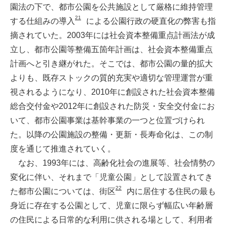
園法の下で、都市公園を公共施設として厳格に維持管理
21
する仕組みの導入
による公園行政の硬直化の弊害も指
摘されていた。2003年には社会資本整備重点計画法が成
立し、都市公園等整備五箇年計画は、社会資本整備重点
計画へと引き継がれた。そこでは、都市公園の量的拡大
よりも、既存ストックの質的充実や適切な管理運営が重
視されるようになり、2010年に創設された社会資本整備
総合交付金や2012年に創設された防災・安全交付金にお
いて、都市公園事業は基幹事業の一つと位置づけられ
た。以降の公園施設の整備・更新・長寿命化は、この制
度を通じて推進されていく。
なお、1993年には、高齢化社会の進展等、社会情勢の
変化に伴い、それまで「児童公園」として設置されてき
22
た都市公園については、街区
内に居住する住民の最も
身近に存在する公園として、児童に限らず幅広い年齢層
の住民による日常的な利用に供される場として、利用者