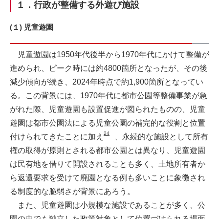
１．行政が整備する外遊び施設
(１) 児童遊園
児童遊園は1950年代後半から1970年代にかけて整備が
進められ、ピーク時には約4800箇所となったが、その後
減少傾向が続き、2024年時点で約1,900箇所となってい
る。この背景には、1970年代に都市公園等整備事業が急
がれた際、児童遊園も設置促進が図られたものの、児童
遊園は都市公園法による児童公園の補完的な役割と位置
24
付けられてきたことに加え
、永続的な施設として所有
権の取得が原則とされる都市公園とは異なり、児童遊園
は民有地を借りて開設されることも多く、土地所有者か
ら返還要求を受けて廃園となる例も多いことに象徴され
る制度的な脆弱さが背景にあろう。
また、児童遊園は小規模な施設であることが多く、公
園の中でも独立した政策対象として位置づけられる場面