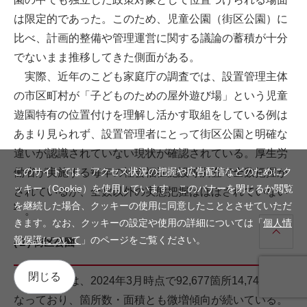
は限定的であった。このため、児童公園（街区公園）に
比べ、計画的整備や管理運営に関する議論の蓄積が十分
でないまま推移してきた側面がある。
実際、近年のこども家庭庁の調査では、設置管理主体
の市区町村が「子どものための屋外遊び場」という児童
遊園特有の位置付けを理解し活かす取組をしている例は
あまり見られず、設置管理者にとって街区公園と明確な
違いが認識されていない現状が確認されている。厚生労
このサイトでは、アクセス状況の把握や広告配信などのためにク
働省が実施する毎年の社会福祉施設等調査で全数把握が
ッキー（Cookie）を使用しています。このバナーを閉じるか閲覧
2
されているが、全数以外の実態把握はほぼされていない
を継続した場合、クッキーの使用に同意したこととさせていただ
5
。
きます。なお、クッキーの設定や使用の詳細については「
個人情
報保護について
」のページをご覧ください。
(２) 街区公園
閉じる
街区公園は、2024年3月時点で92,677箇所14,742haと
なっており、箇所数・面積とも微増傾向が続いている。