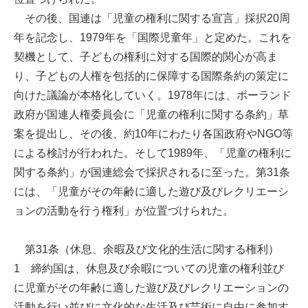
その後、国連は「児童の権利に関する宣言」採択20周
年を記念し、1979年を「国際児童年」と定めた。これを
契機として、子どもの権利に対する国際的関心が高ま
り、子どもの人権を包括的に保障する国際条約の策定に
向けた議論が本格化していく。1978年には、ポーランド
政府が国連人権委員会に「児童の権利に関する条約」草
案を提出し、その後、約10年にわたり各国政府やNGO等
による検討が行われた。そして1989年、「児童の権利に
関する条約」が国連総会で採択されるに至った。第31条
には、「児童がその年齢に適した遊び及びレクリエーシ
ョンの活動を行う権利」が位置づけられた。
第31条（休息、余暇及び文化的生活に関する権利）
1 締約国は、休息及び余暇についての児童の権利並び
に児童がその年齢に適した遊び及びレクリエーションの
活動を行い並びに文化的な生活及び芸術に自由に参加す