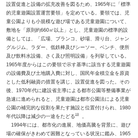
設置促進と設備の拡充改善を図るため、1965年に「標準
的児童遊園設置運営要領」を定めている。要領では、児
童公園よりも小規模な遊び場である児童遊園について、
敷地を「原則約660㎡以上」とし、児童遊園の標準的設
備としては、「広場、ブランコ、砂場、滑り台、ジャン
グルジム、ラダー、低鉄棒及びシーソー、ベンチ、便所
及び飲料水設備、さく及び照明設備」を列挙している。
1965年度からはこの要領で示す基準に該当する児童遊園
の設備費及び土地購入費に対し、国民年金積立金を原資
とした低利融資の措置を講じ、設置促進を図った。その
後、1970年代に建設省主導による都市公園等整備事業が
急速に進められると、児童遊園は都市公園法による児童
公園の補完的な役割を果たす施設と位置付けられ、1980
19
年代以降は減少の一途をたどる
。
1994年には、都市化の進展、地価高騰を背景に、遊び
場の確保がきわめて困難となっている状況に鑑み、1965