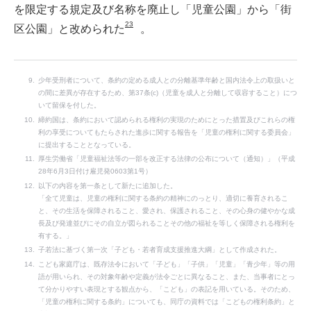
を限定する規定及び名称を廃止し「児童公園」から「街
23
区公園」と改められた
。
少年受刑者について、条約の定める成人との分離基準年齢と国内法令上の取扱いと
の間に差異が存在するため、第37条(c)（児童を成人と分離して収容すること）につ
いて留保を付した。
締約国は、条約において認められる権利の実現のためにとった措置及びこれらの権
利の享受についてもたらされた進歩に関する報告を「児童の権利に関する委員会」
に提出することとなっている。
厚生労働省「児童福祉法等の一部を改正する法律の公布について（通知）」（平成
28年6月3日付け雇児発0603第1号）
以下の内容を第一条として新たに追加した。
「全て児童は、児童の権利に関する条約の精神にのっとり、適切に養育されるこ
と、その生活を保障されること、愛され、保護されること、その心身の健やかな成
長及び発達並びにその自立が図られることその他の福祉を等しく保障される権利を
有する。」
子若法に基づく第一次「子ども・若者育成支援推進大綱」として作成された。
こども家庭庁は、既存法令において「子ども」「子供」「児童」「青少年」等の用
語が用いられ、その対象年齢や定義が法令ごとに異なること、また、当事者にとっ
て分かりやすい表現とする観点から、「こども」の表記を用いている。そのため、
「児童の権利に関する条約」についても、同庁の資料では「こどもの権利条約」と