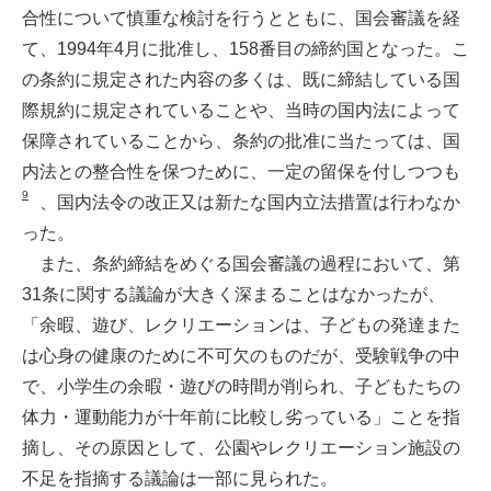
合性について慎重な検討を行うとともに、国会審議を経
て、1994年4月に批准し、158番目の締約国となった。こ
の条約に規定された内容の多くは、既に締結している国
際規約に規定されていることや、当時の国内法によって
保障されていることから、条約の批准に当たっては、国
内法との整合性を保つために、一定の留保を付しつつも
9
、国内法令の改正又は新たな国内立法措置は行わなか
った。
また、条約締結をめぐる国会審議の過程において、第
31条に関する議論が大きく深まることはなかったが、
「余暇、遊び、レクリエーションは、子どもの発達また
は心身の健康のために不可欠のものだが、受験戦争の中
で、小学生の余暇・遊びの時間が削られ、子どもたちの
体力・運動能力が十年前に比較し劣っている」ことを指
摘し、その原因として、公園やレクリエーション施設の
不足を指摘する議論は一部に見られた。