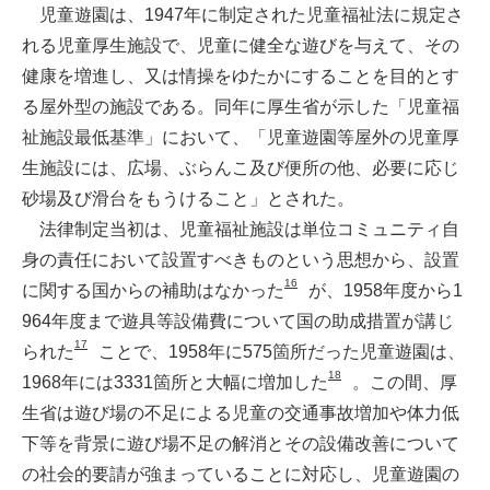
児童遊園は、1947年に制定された児童福祉法に規定さ
れる児童厚生施設で、児童に健全な遊びを与えて、その
健康を増進し、又は情操をゆたかにすることを目的とす
る屋外型の施設である。同年に厚生省が示した「児童福
祉施設最低基準」において、「児童遊園等屋外の児童厚
生施設には、広場、ぶらんこ及び便所の他、必要に応じ
砂場及び滑台をもうけること」とされた。
法律制定当初は、児童福祉施設は単位コミュニティ自
身の責任において設置すべきものという思想から、設置
16
に関する国からの補助はなかった
が、1958年度から1
964年度まで遊具等設備費について国の助成措置が講じ
17
られた
ことで、1958年に575箇所だった児童遊園は、
18
1968年には3331箇所と大幅に増加した
。この間、厚
生省は遊び場の不足による児童の交通事故増加や体力低
下等を背景に遊び場不足の解消とその設備改善について
の社会的要請が強まっていることに対応し、児童遊園の