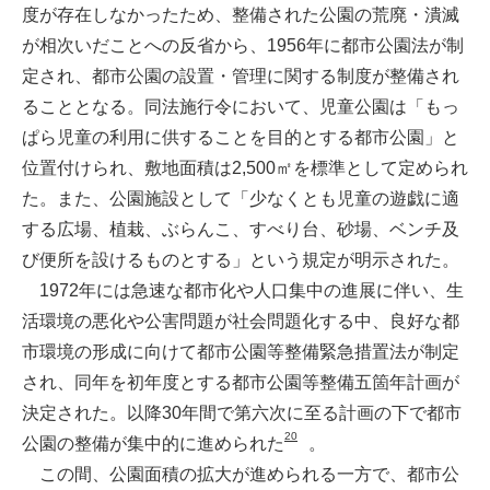
度が存在しなかったため、整備された公園の荒廃・潰滅
が相次いだことへの反省から、1956年に都市公園法が制
定され、都市公園の設置・管理に関する制度が整備され
ることとなる。同法施行令において、児童公園は「もっ
ぱら児童の利用に供することを目的とする都市公園」と
位置付けられ、敷地面積は2,500㎡を標準として定められ
た。また、公園施設として「少なくとも児童の遊戯に適
する広場、植栽、ぶらんこ、すべり台、砂場、ベンチ及
び便所を設けるものとする」という規定が明示された。
1972年には急速な都市化や人口集中の進展に伴い、生
活環境の悪化や公害問題が社会問題化する中、良好な都
市環境の形成に向けて都市公園等整備緊急措置法が制定
され、同年を初年度とする都市公園等整備五箇年計画が
決定された。以降30年間で第六次に至る計画の下で都市
20
公園の整備が集中的に進められた
。
この間、公園面積の拡大が進められる一方で、都市公