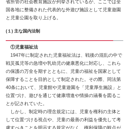
省所管の社会教育施設が列挙されているが、ここでは全
国各地に整備された代表的な外遊び施設として児童遊園
と児童公園を取り上げる。
(１) 主な国内法制
①児童福祉法
1947年に制定された児童福祉法は、戦後の混乱の中で
戦災孤児等の急増や乳幼児の健康悪化に対応し、これら
の保護の万全を期すとともに、児童の福祉を国家として
保障することを目的として制定された。その際、同法第
40条において、児童館や児童遊園を「児童厚生施設」と
位置づけ、遊びを通じて健康増進や情操の涵養を図るこ
とが記されていた。
しかし、制定時の理念規定には、児童を権利の主体と
して位置づける視点や、児童の最善の利益を優先して考
慮すべきことを明示する規定がなく、権利保障の観点が