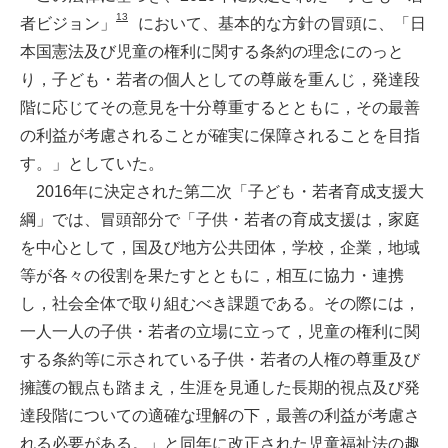
13
者ビジョン」
において、基本的な方針の冒頭に、「日
本国憲法及び児童の権利に関する条約の理念にのっと
り，子ども・若者の個人としての尊厳を重んじ，発達段
階に応じてその意見を十分尊重するとともに，その最善
の利益が考慮されることが確実に保障されることを目指
す。」としていた。
2016年に決定された第二次「子ども・若者育成支援大
綱」では、冒頭部分で「子供・若者の育成支援は，家庭
を中心として，国及び地方公共団体，学校，企業，地域
等が各々の役割を果たすとともに，相互に協力・連携
し，社会全体で取り組むべき課題である。その際には，
一人一人の子供・若者の立場に立って，児童の権利に関
する条約等に示されている子供・若者の人権の尊重及び
擁護の観点も踏まえ，生涯を見通した長期的視点及び発
達段階についての適確な理解の下，最善の利益が考慮さ
れる必要がある。」と同年に改正された児童福祉法の趣