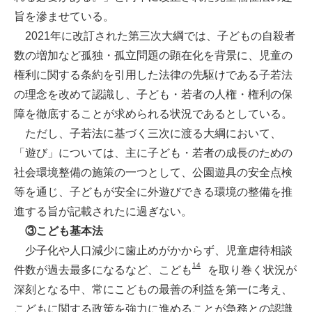
旨を滲ませている。
2021年に改訂された第三次大綱では、子どもの自殺者
数の増加など孤独・孤立問題の顕在化を背景に、児童の
権利に関する条約を引用した法律の先駆けである子若法
の理念を改めて認識し、子ども・若者の人権・権利の保
障を徹底することが求められる状況であるとしている。
ただし、子若法に基づく三次に渡る大綱において、
「遊び」については、主に子ども・若者の成長のための
社会環境整備の施策の一つとして、公園遊具の安全点検
等を通じ、子どもが安全に外遊びできる環境の整備を推
進する旨が記載されたに過ぎない。
③こども基本法
少子化や人口減少に歯止めがかからず、児童虐待相談
14
件数が過去最多になるなど、こども
を取り巻く状況が
深刻となる中、常にこどもの最善の利益を第一に考え、
こどもに関する政策を強力に進めることが急務との認識