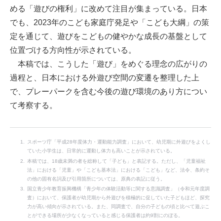
める「遊びの権利」に改めて注目が集まっている。日本
でも、2023年のこども家庭庁発足や「こども大綱」の策
定を通じて、遊びをこどもの健やかな成長の基盤として
位置づける方向性が示されている。
本稿では、こうした「遊び」をめぐる理念の広がりの
過程と、日本における外遊び空間の変遷を整理した上
で、プレーパークを含む今後の遊び環境のあり方につい
て考察する。
スポーツ庁「平成28年度体力・運動能力調査」において、幼児期に外遊びをよくし
ていた小学生は、日常的に運動し体力も高いことが示されている。
本稿では、18歳未満の者を総称して「子ども」と表記する。ただし、「児童福祉
法」における「児童」や「こども基本法」における「こども」など、法令、条約そ
の他の固有名詞及び引用箇所については、原典の表記に従う。
国立青少年教育振興機構「青少年の体験活動等に関する意識調査」（令和元年度調
査）において、保護者が幼児期から外遊びを積極的に促していた子どもほど、探究
力が高い傾向が示されている。また、同調査で、自分の子どもの頃と比べて遊ぶこ
とができる場所が少なくなっていると感じる保護者は約9割にのぼる。