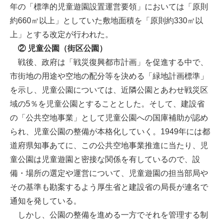
年の「標準的児童遊園設置運営要領」においては「原則
約660㎡以上」としていた敷地面積を「原則約330㎡以
上」とする改定が行われた。
② 児童公園（街区公園）
戦後、政府は「戦災復興都市計画」を促進する中で、
市街地の用途や空地の配分等を決める「緑地計画標準」
を示し、児童公園については、近隣公園とあわせ戦災区
域の5％を児童公園とすることとした。そして、建設省
の「公共空地事業」として児童公園への国庫補助が認め
られ、児童公園の整備が本格化していく。1949年には都
道府県知事あてに、この公共空地事業推進に当たり、児
童公園は児童遊園と密接な関係を有しているので、設
備・場所の選定や運営について、児童遊園の担当部局や
その基準も勘案するよう厚生省と建設省の局長が連名で
通知を発している。
しかし、公園の整備を進める一方でそれを管理する制