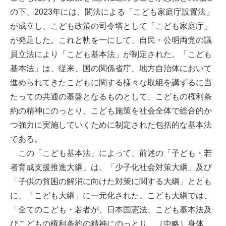
の下、2023年には、閣法による「こども家庭庁設置法」
が成立し、こども政策の司令塔として「こども家庭庁」
が発足した。これと軌を一にして、自民・公明両党の議
員立法により「こども基本法」が制定された。「こども
基本法」は、従来、国の関係省庁、地方自治体において
進められてきたこどもに関する様々な取組を講ずるに当
たっての共通の基盤となるものとして、こどもの権利条
約の精神にのっとり、こども施策を社会全体で総合的か
つ強力に実施していくために制定された包括的な基本法
である。
この「こども基本法」によって、前述の「子ども・若
者育成支援推進大綱」は、「少子化社会対策大綱」及び
「子供の貧困の解消に向けた対策に関する大綱」ととも
に、「こども大綱」に一元化された。こども大綱では、
「全てのこども・若者が、日本国憲法、こども基本法及
びこどもの権利条約の精神にのっとり、（中略）身体