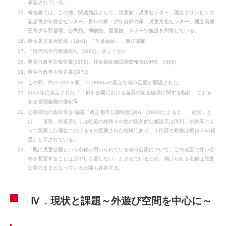
表記されている。
報告書では、この他、関連施設として、児童館・児童センター、国立オリンピック
記念青少年総合センター、青年の家・少年自然の家、児童文化センター、国立南蔵
王青少年野営場、公民館、博物館、図書館、スポーツ施設を列挙している。
厚生省児童局監修（1948）『児童福祉』、東洋書館
『現代地方行政講座4』(1980)、ぎょうせい
厚生行政年次報告書(1959)、社会福祉施設調査報告(1960、1968)
厚生行政年次報告書(1971)
この間、約72,000ヶ所、77,000haの新たな都市公園が開設された。
2002年に策定された「「都市公園における遊具の安全確保に関する指針」による
安全管理義務の強化等
公園緑地行政研究会 編著『改正都市公園制度Q&A』(1993)によると、「街区」と
は、「道路、鉄道若しくは軌道の線路その他の恒久的な施設又は河川、水路等によ
って区画した場合におけるその区画された地域であり、１街区の規模は概ね２ha程
度」と示されている。
「既に児童公園という名称が用いられている都市公園について、この改正に伴い名
称を変更することは必ずしも要しない」とされているため、掲げられる名称は児童
公園のままとなっている公園も存在する。
Ⅳ．現状と課題～外遊び空間を中心に～