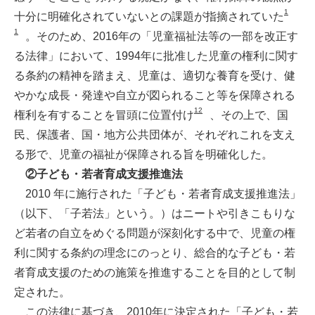
1
十分に明確化されていないとの課題が指摘されていた
1
。そのため、2016年の「児童福祉法等の一部を改正す
る法律」において、1994年に批准した児童の権利に関す
る条約の精神を踏まえ、児童は、適切な養育を受け、健
やかな成長・発達や自立が図られること等を保障される
12
権利を有することを冒頭に位置付け
、その上で、国
民、保護者、国・地方公共団体が、それぞれこれを支え
る形で、児童の福祉が保障される旨を明確化した。
②子ども・若者育成支援推進法
2010 年に施行された「子ども・若者育成支援推進法」
（以下、「子若法」という。）はニートや引きこもりな
ど若者の自立をめぐる問題が深刻化する中で、児童の権
利に関する条約の理念にのっとり、総合的な子ども・若
者育成支援のための施策を推進することを目的として制
定された。
この法律に基づき、2010年に決定された「子ども・若