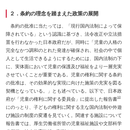
２．条約の理念を踏まえた政策の展開
条約の批准に当たっては、「現行国内法制によって保
障されている」という認識に基づき、法令改正や立法措
置を行わなかった日本政府だが、同時に「児童の人格の
完全なかつ調和のとれた発達が確保され、社会の中で個
人として生活できるようにするためには、国内法制の下
に、実体面において児童の保護及び福祉をより一層充実
させていくことが重要である。児童の権利に関する条約
の批准は、その効果的な実現に向けた施策の充実を図る
契機となっている。」とも述べている。以下で、日本政
10
府が「児童の権利に関する委員会」に提出した報告書
にのっとり、子どもの権利に関する主な国内法制や外遊
び施設の制度の変遷を見ていく。関連する施設について
報告書では、厚生労働省所管の児童福祉施設や文部科学