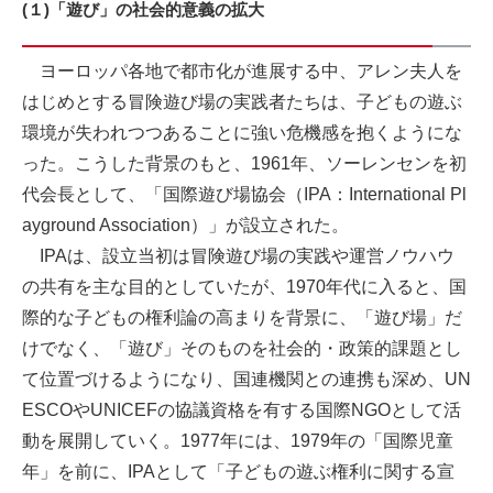
(１)「遊び」の社会的意義の拡大
ヨーロッパ各地で都市化が進展する中、アレン夫人を
はじめとする冒険遊び場の実践者たちは、子どもの遊ぶ
環境が失われつつあることに強い危機感を抱くようにな
った。こうした背景のもと、1961年、ソーレンセンを初
代会長として、「国際遊び場協会（IPA：International Pl
ayground Association）」が設立された。
IPAは、設立当初は冒険遊び場の実践や運営ノウハウ
の共有を主な目的としていたが、1970年代に入ると、国
際的な子どもの権利論の高まりを背景に、「遊び場」だ
けでなく、「遊び」そのものを社会的・政策的課題とし
て位置づけるようになり、国連機関との連携も深め、UN
ESCOやUNICEFの協議資格を有する国際NGOとして活
動を展開していく。1977年には、1979年の「国際児童
年」を前に、IPAとして「子どもの遊ぶ権利に関する宣