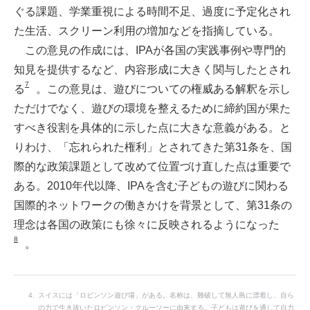
ぐる課題、学業重視による時間不足、過度に予定化され
た生活、スクリーン利用の増加などを指摘している。
この意見の作成には、IPAが各国の実践事例や専門的
知見を提供するなど、内容形成に大きく関与したとされ
7
る
。この意見は、遊びについての権威ある解釈を示し
ただけでなく、遊びの環境を整えるために締約国が果た
すべき役割を具体的に示した点に大きな意義がある。と
りわけ、「忘れられた権利」とされてきた第31条を、国
際的な政策課題として改めて位置づけ直した点は重要で
ある。2010年代以降、IPAを含む子どもの遊びに関わる
国際的ネットワークの働きかけを背景として、第31条の
理念は各国の政策にも徐々に反映されるようになった
8
。
スイスには「ロビンソン遊び場」がある。名称は、難破して無人島に漂着し、自ら
の力で生き抜いたロビンソン・クルーソーに由来する。子どもは遊びを通して自力