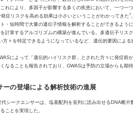
。これにより、多因子が影響する多くの疾患において、一つ一
3
で発症リスクを高める効果は小さいということがわかってきた
スト・短時間で大量の遺伝子情報を解析することができるよう
アを計算するアルゴリズムの構築が進んでいる。多遺伝子リス
い方々を特定できるようになっているなど、遺伝的要因による
WASによって「遺伝的ハイリスク群」とされた方々に発症前
くなることも報告されており、GWASは予防の立場からも期
サーの登場による解析技術の進展
次世代シークエンサーは、塩基配列を並列に読み出せるDNA断
することを実現した。