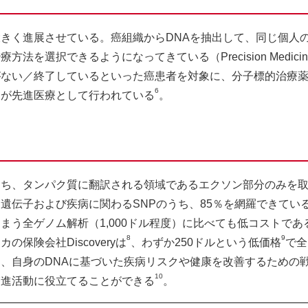
きく進展させている。癌組織からDNAを抽出して、同じ個人
法を選択できるようになってきている（Precision Medic
がない／終了しているといった癌患者を対象に、分子標的治療
6
」が先進医療として行われている
。
うち、タンパク質に翻訳される領域であるエクソン部分のみを
遺伝子および疾病に関わるSNPのうち、85％を網羅できてい
まう全ゲノム解析（1,000ドル程度）に比べても低コストであ
8
9
カの保険会社Discoveryは
、わずか250ドルという低価格
で全
、自身のDNAに基づいた疾病リスクや健康を改善するための
10
増進活動に役立てることができる
。