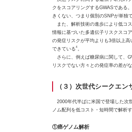
クをスコアリングするGWASである
きくない、つまり個別のSNPが単独
また、解析技術の進歩により低コ
情報に基づいた多遺伝子リスクスコ
の発症リスクが平均よりも3倍以上高
4
できている
。
さらに、例えば糖尿病に関して、G
リスクでない方々との発症率の差がな
（３）次世代シークエン
2000年代半ばに米国で登場した
ノム配列を低コスト・短時間で解析
①癌ゲノム解析