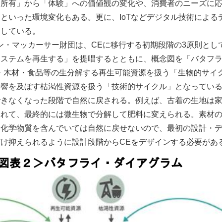
「所有」から「体験」への価値観の変化や、消費者のニーズに
といった環境変化もある。更に、IoTなどデジタル技術による
ししている。
ン・マッカーサー財団は、CEに移行する初期段階の3原則とし
システムを再生する」を提唱するとともに、概念図を「バタフ
・木材・食品等の生分解する再生可能資源を扱う「生物的サイ
影響を及ぼす枯渇性資源を扱う「技術的サイクル」となってい
できなくなった段階で自然に戻される。例えば、古着の生地は
されて、最終的には微生物で分解して肥料に変えられる。素材
な化学物質を含んでいては自然に戻せないので、最初の設計・
け抑えられるように設計段階からCEをデザインする必要があ