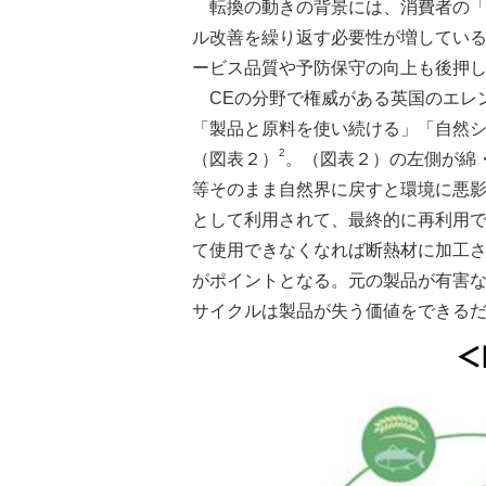
転換の動きの背景には、消費者の
ル改善を繰り返す必要性が増している
ービス品質や予防保守の向上も後押
CEの分野で権威がある英国のエレ
「製品と原料を使い続ける」「自然
2
（図表２）
。（図表２）の左側が綿
等そのまま自然界に戻すと環境に悪
として利用されて、最終的に再利用
て使用できなくなれば断熱材に加工
がポイントとなる。元の製品が有害
サイクルは製品が失う価値をできるだ