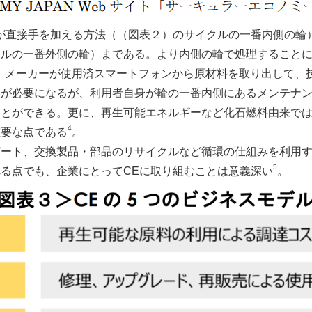
が直接手を加える方法（（図表２）のサイクルの一番内側の輪
クルの一番外側の輪）まである。より内側の輪で処理すること
、メーカーが使用済スマートフォンから原材料を取り出して、
ーが必要になるが、利用者自身が輪の一番内側にあるメンテナ
ことができる。更に、再生可能エネルギーなど化石燃料由来で
4
重要な点である
。
デート、交換製品・部品のリサイクルなど循環の仕組みを利用
5
る点でも、企業にとってCEに取り組むことは意義深い
。