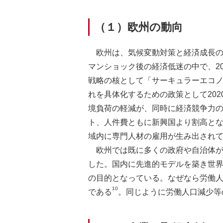
（１）欧州の動向
欧州は、気候変動対策と経済成長の
マンショック後の経済低迷の中で、2
戦略の核として「サーキュラーエコノ
れを具体化するための政策として20
境負荷の軽減が、同時に経済競争力
ト、人件費ともに新興国より割高とな
域内に専門人材の雇用が生み出され
欧州では既に多くの政府や自治体がC
した。国内に先進的モデルを築き世界
の目的となっている。なぜなら労働
10
である
。同じように労働人口減少等