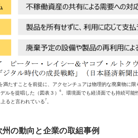
を満たすことを前提に、アクセンチュアは物理的な廃棄物に限
6
モデルを提唱した（図表３）
。環境面でも経済面でも持続可能性
7
）に上ると言われている
。
欧州の動向と企業の取組事例