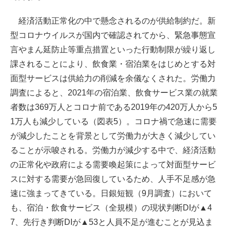
経済活動正常化の中で懸念されるのが供給制約だ。新
型コロナウイルスが国内で確認されてから、緊急事態宣
言やまん延防止等重点措置といった行動制限が繰り返し
課されることにより、飲食業・宿泊業をはじめとする対
面型サービスは供給力の削減を余儀なくされた。労働力
調査によると、2021年の宿泊業、飲食サービス業の就業
者数は369万人とコロナ前である2019年の420万人から5
1万人も減少している（図表5）。コロナ禍で急速に需要
が減少したことを背景として労働力が大きく減少してい
ることが示唆される。労働力が減少する中で、経済活動
の正常化や政府による需要喚起策によって対面型サービ
スに対する需要が急回復しているため、人手不足感が急
速に強まってきている。日銀短観（9月調査）において
も、宿泊・飲食サービス（全規模）の現状判断DIが▲4
7、先行き判断DIが▲53と人員不足が進むことが見込ま