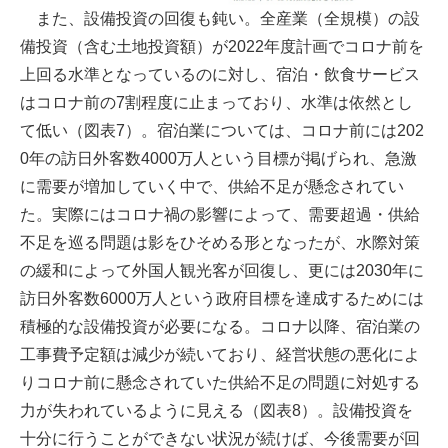
また、設備投資の回復も鈍い。全産業（全規模）の設
備投資（含む土地投資額）が2022年度計画でコロナ前を
上回る水準となっているのに対し、宿泊・飲食サービス
はコロナ前の7割程度に止まっており、水準は依然とし
て低い（図表7）。宿泊業については、コロナ前には202
0年の訪日外客数4000万人という目標が掲げられ、急激
に需要が増加していく中で、供給不足が懸念されてい
た。実際にはコロナ禍の影響によって、需要超過・供給
不足を巡る問題は影をひそめる形となったが、水際対策
の緩和によって外国人観光客が回復し、更には2030年に
訪日外客数6000万人という政府目標を達成するためには
積極的な設備投資が必要になる。コロナ以降、宿泊業の
工事費予定額は減少が続いており、経営状態の悪化によ
りコロナ前に懸念されていた供給不足の問題に対処する
力が失われているように見える（図表8）。設備投資を
十分に行うことができない状況が続けば、今後需要が回