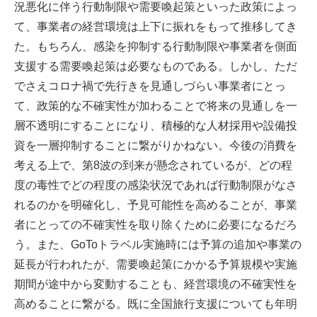
況悪化に伴う行動制限や需要喚起策といった政策によっ
て、事業者の経営環境は上下に振れをもって推移してき
た。もちろん、感染を抑制する行動制限や事業者を側面
支援する需要喚起策は必要なものである。しかし、ただ
でさえコロナ禍で先行きを見通しづらい事業者にとっ
て、政策的な不確実性が加わることで将来の見通しを一
層不透明にすることになり、積極的な人材採用や設備投
資を一層抑制することに繋がりかねない。今後の消費を
考える上で、第8波の到来が懸念されているが、どの程
度の毒性でどの程度の感染状況であれば行動制限がなさ
れるのかを明確化し、予見可能性を高めることが、事業
者にとっての不確実性を取り除くために必要になるだろ
う。また、GoToトラベル実施時には予算の追加や事業の
延長が行われたが、需要喚起策にかかる予算規模や実施
期間が途中から変動することも、経営環境の不確実性を
高めることに繋がる。既に全国旅行支援についても年明