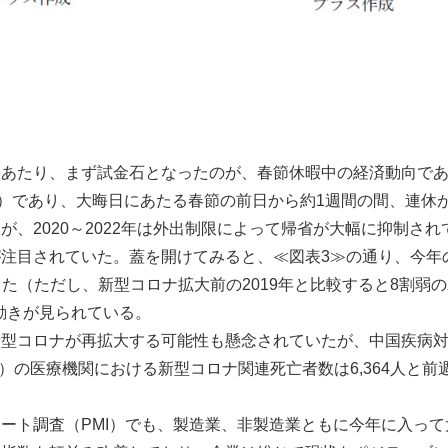
にあたり、まず試金石となったのが、春節休暇中の経済動向で
日）であり、大晦日にあたる春節の前日から約1週間の間、連休
が、2020～2022年は外出制限によって帰省が大幅に抑制さ
注目されていた。蓋を開けてみると、≪図表3≫の通り、今年
あった（ただし、新型コロナ拡大前の2019年と比較すると8割
動きが見られている。
新型コロナが再拡大する可能性も懸念されていたが、中国疾病
日）の医療機関における新型コロナ関連死亡者数は6,364人と
ート調査（PMI）でも、製造業、非製造業ともに今年に入っ