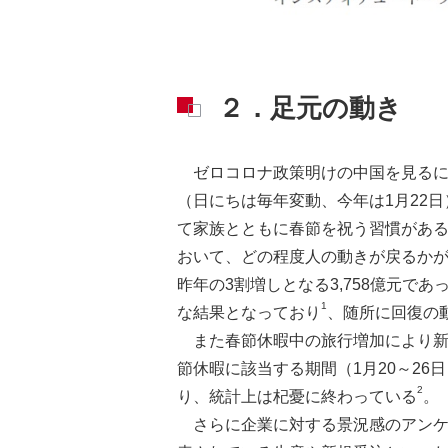
２．足元の動き
ゼロコロナ政策明けの中国を見る
（日にちは毎年変動、今年は1月22
て家族とともに春節を祝う習慣がある
おいて、どの程度人の動きが戻るかが
昨年の3割増しとなる3,758億元で
1
な結果となっており
、随所に回復の
また春節休暇中の旅行増加により
節休暇に該当する期間（1月20～26
2
り、統計上は杞憂に終わっている
。
さらに企業に対する景況感のアンケ