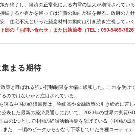
策が終了し、経済の正常化による内需の拡大が期待されている
持続するか否かを巡っては消費の動向が鍵を握る。政府の方針
安、住宅不況といった懸念材料の動向は引き続き注視していく
の「お問い合わせ」または執筆者（TEL：050-5469-78
に集まる期待
ナ政策と呼ばれる強い行動制限を大幅に緩和した。これを受け
復するのではないかと注目されている。
模を誇る中国の経済回復は、物価高や金融政策の引き締めに苦
に公表した最新の経済見通しにおいて、2023年の世界の実質GD
の理由の1つとして中国の経済活動再開を挙げている（中国の成長率
。また、一頃のピークからかなり下落していた各種コモディテ