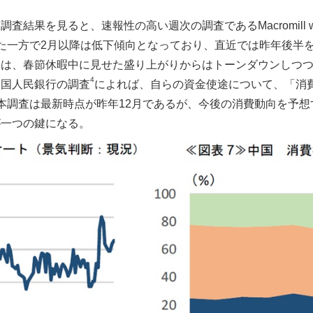
を見ると、速報性の高い週次の調査であるMacromill weekly 
た一方で2月以降は低下傾向となっており、直近では昨年後半
況は、春節休暇中に見せた盛り上がりからはトーンダウンしつ
4
中国人民銀行の調査
によれば、自らの資金使途について、「消
本調査は最新時点が昨年12月であるが、今後の消費動向を予
が一つの鍵になる。