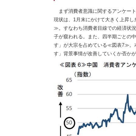
まず消費者意識に関するアンケート調査結果
現状は、1月末にかけて大きく上昇し
≫。すなわち消費者目線での経済状
子が窺われる。また、四半期ごとの
す」が大宗を占めている≪図表7≫。
す」背景事情が改善していくか否か