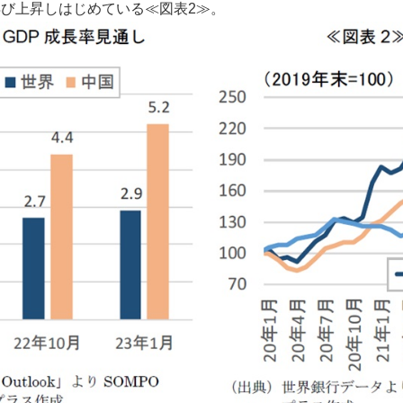
び上昇しはじめている≪図表2≫。