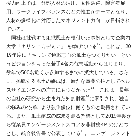
援力向上では、外部人材の活用、女性活躍、障害者雇
用、ワークライフバランスなどの推進がテーマとなり、
人材の多様化に対応したマネジメント力向上が目指され
ている。
同社は挑戦する組織風土が根付いた事例として企業内
12
大学「キリンアカデミア」 を挙げている
。これは、20
19年度に「キリンで挑戦志向の風土をつくりたい」とい
うビジョンをもった若手4名の有志活動からはじまり、
数年で500名近くが参加するまでに拡大している。さら
に、挑戦する風土の醸成は、新たな事業の柱としてヘル
13
スサイエンスへの注力にもつながった
。これは、長年
14
の自社の研究から生まれた知的財産
に牽引され、独自
の強みの発揮により競争優位に働くものと期待されてい
る。また、風土醸成の成果を測る指標として2019年度か
ら従業員エンゲージメントスコアを非財務KPIのひとつ
15
とし、統合報告書で公表している
。 エンゲージメント