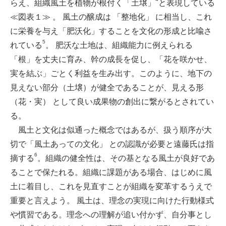
らえ、組織風土を植物が根付く「土壌」
と表現している
≪図表１≫ 。 風土の醸成は 「整地化」 に相当し、これ
に栄養を与え「肥沃化」することを文化の形成と比喩さ
5
れている
。 肥沃な土地は、組織能力に例えられる
「根」を丈夫に育み、幹の成長を促し、「花を咲かせ、
実を結ぶ」ごとく利益を生み出す。このように、地下の
見えない部分（土壌）が健全であることが、見える形
（花・実） として良い成果物の創出に繋がるとされてい
る。
風土と文化は似通った概念ではあるが、扱う順序が大
切で「風土あっての文化」 との認識が必要と遠藤氏は指
6
摘する
。組織の健全性は、その基となる風土が良好であ
ることで保たれる。組織に課題がある場合、はじめに風
土に着目し、これを見直すことが組織を変革するうえで
重要と言えよう。 風土は、理念の実現に向けた行動様式
や慣習である。理念への理解が追い付かず、自分事とし