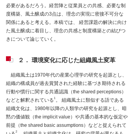
必要があるだろう。経営陣と従業員との共感、必要な制
度構築、風土醸成の3点は、理念の実現に密接不可分な
関係にあると考える。本稿では、 経営課題の解決に向け
た風土醸成に着目し、理念の共感と制度構築との結びつ
きについて論じていく。
２． 環境変化に応じた組織風土変革
組織風土は1970年代の産業心理学の研究を起源とし、
組織の構成員が過去賞賛された経験に基づき期待される
行動や慣行に関する共通認識（the shared perceptions）
1
などと解釈されている
。 組織風土に類似する語である
組織文化は、1980年以降の人類学の研究を起源とし、暗
黙の価値観（the implicit value）や共通の基本的な仮定や
前提（the shared basic assumptions）などと捉えられて
2
いる
。 組織風土と組織文化は、研究の背景が異なるも