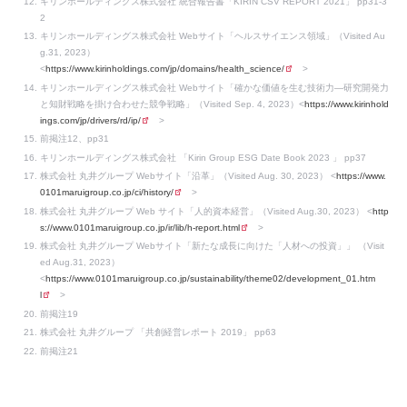
キリンホールディングス株式会社 統合報告書「KIRIN CSV REPORT 2021」 pp31-3
2
キリンホールディングス株式会社 Webサイト「ヘルスサイエンス領域」（Visited Au
g.31, 2023）
<
https://www.kirinholdings.com/jp/domains/health_science/
>
キリンホールディングス株式会社 Webサイト「確かな価値を生む技術力―研究開発力
と知財戦略を掛け合わせた競争戦略」（Visited Sep. 4, 2023）<
https://www.kirinhold
ings.com/jp/drivers/rd/ip/
>
前掲注12、pp31
キリンホールディングス株式会社 「Kirin Group ESG Date Book 2023 」 pp37
株式会社 丸井グループ Webサイト「沿革」（Visited Aug. 30, 2023） <
https://www.
0101maruigroup.co.jp/ci/history/
>
株式会社 丸井グループ Web サイト「人的資本経営」（Visited Aug.30, 2023） <
http
s://www.0101maruigroup.co.jp/ir/lib/h-report.html
>
株式会社 丸井グループ Webサイト「新たな成長に向けた「人材への投資」」 （Visit
ed Aug.31, 2023）
<
https://www.0101maruigroup.co.jp/sustainability/theme02/development_01.htm
l
>
前掲注19
株式会社 丸井グループ 「共創経営レポート 2019」 pp63
前掲注21