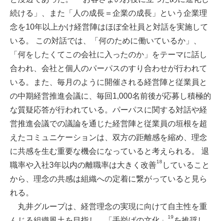
続ける」、また「人の成長＝企業の成長」という企業理
念を10年以上かけ経営陣はほぼ全社員と対話を実施して
いる。 この対話では、「何のために働いているか」、
「何をしたくてこの会社に入ったのか」をテーマに話し
合われ、会社と個人のパーパスのすり合わせが行われて
いる。また、毎月のように開催される経営陣と従業員と
の中期経営推進会議に、毎回1,000名前後が応募し積極的
な質疑応答が行われている。パーパスに関する対話や経
営推進会議での議論を通じた経営陣と従業員の垣根を超
えたコミュニケーションは、双方の距離感を縮め、理念
に共感を生む重要な機会になっていると考えられる。 退
18
職率や入社3年以内の離職率は大きく改善
していること
から、理念の共感は組織への定着に繋がっていると見ら
れる。
丸井グループは、経営理念の実現に向けて自主性を重
19
んじる組織風土を目指し、「手挙げの文化」
を推奨し