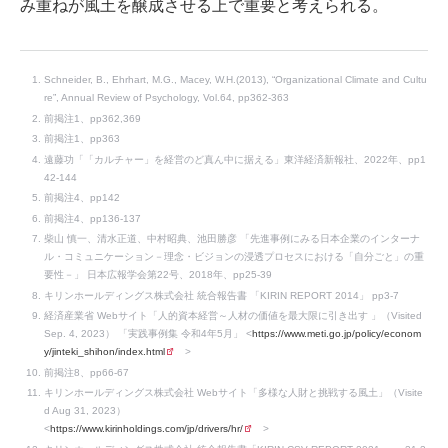
み重ねが風土を醸成させる上で重要と考えられる。
Schneider, B., Ehrhart, M.G., Macey, W.H.(2013), “Organizational Climate and Cultu
re”, Annual Review of Psychology, Vol.64, pp362-363
前掲注1、pp362,369
前掲注1、pp363
遠藤功「「カルチャー」を経営のど真ん中に据える」東洋経済新報社、2022年、pp1
42-144
前掲注4、pp142
前掲注4、pp136-137
柴山 慎一、清水正道、中村昭典、池田勝彦 「先進事例にみる日本企業のインターナ
ル・コミュニケーション－理念・ビジョンの浸透プロセスにおける「自分ごと」の重
要性－」 日本広報学会第22号、2018年、pp25-39
キリンホールディングス株式会社 統合報告書 「KIRIN REPORT 2014」 pp3-7
経済産業省 Webサイト「人的資本経営～人材の価値を最大限に引き出す 」（Visited
Sep. 4, 2023） 「実践事例集 令和4年5月」 <
https://www.meti.go.jp/policy/econom
y/jinteki_shihon/index.html
>
前掲注8、pp66-67
キリンホールディングス株式会社 Webサイト「多様な人財と挑戦する風土」（Visite
d Aug 31, 2023）
<
https://www.kirinholdings.com/jp/drivers/hr/
>