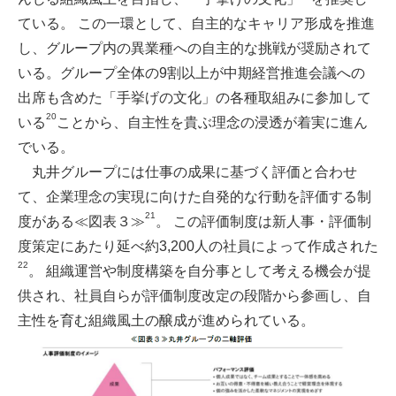
ている。 この一環として、自主的なキャリア形成を推進
し、グループ内の異業種への自主的な挑戦が奨励されて
いる。グループ全体の9割以上が中期経営推進会議への
出席も含めた「手挙げの文化」の各種取組みに参加して
20
いる
ことから、自主性を貴ぶ理念の浸透が着実に進ん
でいる。
丸井グループには仕事の成果に基づく評価と合わせ
て、企業理念の実現に向けた自発的な行動を評価する制
21
度がある≪図表３≫
。 この評価制度は新人事・評価制
度策定にあたり延べ約3,200人の社員によって作成された
22
。 組織運営や制度構築を自分事として考える機会が提
供され、社員自らが評価制度改定の段階から参画し、自
主性を育む組織風土の醸成が進められている。