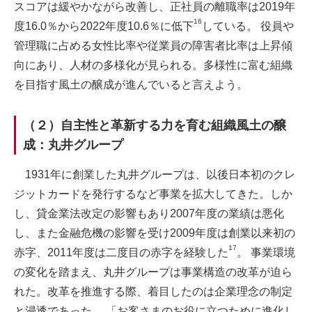
スコアは緩やかながら改善し、正社員の離職率は2019年
16
度16.0％から2022年度10.6％に低下
している。 役員や
管理職に占める女性比率や従業員の障害者比率は上昇傾
向にあり、人材の多様化が見られる。多様性に富む組織
を目指す風土の醸成が進んでいると言えよう。
（２）自主性と革新する力を育む組織風土の醸
成：丸井グループ
1931年に創業した丸井グループは、以後日本初のクレ
ジットカードを発行するなど事業を拡大してきた。しか
し、貸金業法改定の影響もあり2007年度の業績は悪化
し、また金融危機の影響を受け2009年度は創業以来初の
17
赤字、2011年度は二度目の赤字を経験した
。 事業環境
の変化を踏まえ、丸井グループは事業構造の改革が迫ら
れた。改革を推進する際、着目したのは企業理念の制定
と浸透であった。 「お客さまのお役に立つために進化し