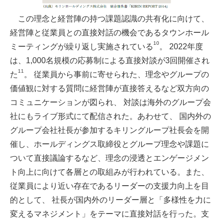
この理念と経営陣の持つ課題認識の共有化に向けて、
経営陣と従業員との直接対話の機会であるタウンホール
10
ミーティングが繰り返し実施されている
。 2022年度
は、1,000名規模の応募制による直接対談が3回開催され
11
た
。 従業員から事前に寄せられた、理念やグループの
価値観に対する質問に経営陣が直接答えるなど双方向の
コミュニケーションが図られ、 対談は海外のグループ会
社にもライブ形式にて配信された。あわせて、 国内外の
グループ会社社長が参加するキリングループ社長会を開
催し、ホールディングス取締役とグループ理念や課題に
ついて直接議論するなど、理念の浸透とエンゲージメン
ト向上に向けて各層との取組みが行われている。また、
従業員により近い存在であるリーダーの支援力向上を目
的として、 社長が国内外のリーダー層と「多様性を力に
変えるマネジメント」をテーマに直接対話を行った。支