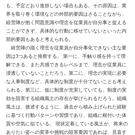
も、予定どおり進捗しない場合もある。その原因は、業
界を取り巻く環境などの外部的要因はさることながら、
経営陣が抱く問題意識や理念を従業員が自分事と捉える
ことができず、具体的な行動に移せていないといった内
部的要因もあると考えられる。
経営陣の描く理念を従業員が自分事化できない主な要
因は3つあると推察する。 第一に、手触り感を持って理
解できる、また共感できるレベルまで、理念が従業員に
浸透していないことだろう。第二に、理念の実現に必要
な人事制度など、具体的な制度が十分でないことも考え
られる。第三に、仮に制度が充実していても、制度の実
効を阻害する組織風土の存在が挙げられるだろう。組織
風土は、後述するように、過去から積み上げられた経験
に基づく行動パターンや習慣であり、組織に根付いた体
質や空気に似ている。 現状定着している風土が、将来の
ありたい姿への変革や挑戦の阻害要因であれば、見直す