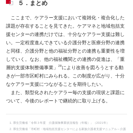
５．まとめ
ここまで、ケアラー支援において複雑化・複合化した
課題が存在することを見てきた。ケアマネと地域包括支
援センターの連携だけでは、十分なケアラー支援は難し
い。一定程度進んできている介護分野と医療分野の連携
と同様、介護分野と他の福祉分野との連携も重要性を増
していく。なお、他の福祉機関との連携の促進は、「重
28
層的支援体制整備事業」
により改善を図ろうとする動
きが一部市区町村にみられる。この制度が広がり、十分
なケアラー支援につながることを期待したい。
また、類型化されたケアラー毎の支援の現状と課題に
ついて、今後のレポートで継続的に取り上げる。
厚生労働省「令和３年度 介護保険事業状況報告（年報）」（2021年）
厚生労働省「市町村・地域包括支援センターによる家族介護者支援マニュアル～介護