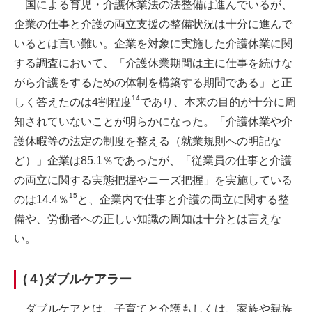
国による育児・介護休業法の法整備は進んでいるが、
企業の仕事と介護の両立支援の整備状況は十分に進んで
いるとは言い難い。企業を対象に実施した介護休業に関
する調査において、「介護休業期間は主に仕事を続けな
がら介護をするための体制を構築する期間である」と正
14
しく答えたのは4割程度
であり、本来の目的が十分に周
知されていないことが明らかになった。「介護休業や介
護休暇等の法定の制度を整える（就業規則への明記な
ど）」企業は85.1％であったが、「従業員の仕事と介護
の両立に関する実態把握やニーズ把握」を実施している
15
のは14.4％
と、企業内で仕事と介護の両立に関する整
備や、労働者への正しい知識の周知は十分とは言えな
い。
(４)ダブルケアラー
ダブルケアとは、子育てと介護もしくは、家族や親族