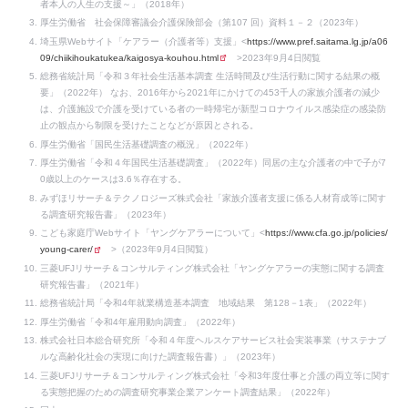
者本人の人生の支援～」（2018年）
厚生労働省 社会保障審議会介護保険部会（第107 回）資料１－２（2023年）
埼玉県Webサイト「ケアラー（介護者等）支援」<
https://www.pref.saitama.lg.jp/a06
09/chiikihoukatukea/kaigosya-kouhou.html
>2023年9月4日閲覧
総務省統計局「令和３年社会生活基本調査 生活時間及び生活行動に関する結果の概
要」（2022年） なお、2016年から2021年にかけての453千人の家族介護者の減少
は、介護施設で介護を受けている者の一時帰宅が新型コロナウイルス感染症の感染防
止の観点から制限を受けたことなどが原因とされる。
厚生労働省「国民生活基礎調査の概況」（2022年）
厚生労働省「令和４年国民生活基礎調査」（2022年）同居の主な介護者の中で子が7
0歳以上のケースは3.6％存在する。
みずほリサーチ＆テクノロジーズ株式会社「家族介護者支援に係る人材育成等に関す
る調査研究報告書」（2023年）
こども家庭庁Webサイト「ヤングケアラーについて」<
https://www.cfa.go.jp/policies/
young-carer/
>（2023年9月4日閲覧）
三菱UFJリサーチ＆コンサルティング株式会社「ヤングケアラーの実態に関する調査
研究報告書」（2021年）
総務省統計局「令和4年就業構造基本調査 地域結果 第128－1表」（2022年）
厚生労働省「令和4年雇用動向調査」（2022年）
株式会社日本総合研究所「令和４年度ヘルスケアサービス社会実装事業（サステナブ
ルな高齢化社会の実現に向けた調査報告書）」（2023年）
三菱UFJリサーチ＆コンサルティング株式会社「令和3年度仕事と介護の両立等に関す
る実態把握のための調査研究事業企業アンケート調査結果」（2022年）