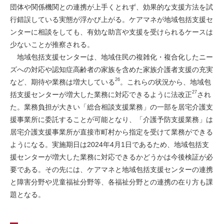
団体や関係機関との連携が上手くとれず、効果的な支援方法を試
行錯誤している実態が浮かび上がる。ケアマネが地域包括支援セ
ンターに相談をしても、有効な助言や支援を受けられるケースは
少ないことが推察される。
地域包括支援センターは、地域住民の複雑化・複合化したニー
ズへの対応や認知症高齢者の家族を含めた家族介護者支援の充実
26
など、期待や業務は増大している
。これらの状況から、地域包
27
括支援センターが増大した業務に対応できるように法改正
され
た。業務負担が大きい「総合相談支援業務」の一部を居宅介護支
援事業所に委託することが可能となり、「介護予防支援業務」は
居宅介護支援事業所が直接市町村から指定を受けて業務ができる
ようになる。実施期日は2024年4月1日であるため、地域包括支
援センターが増大した業務に対応できるかどうかは今後検証が必
要である。その先には、ケアマネと地域包括支援センターの連携
と障害分野や児童福祉分野等、各福祉分野との連携の在り方も課
題となる。