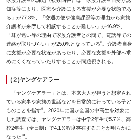
家族介護者の課題（複数回答）は「家族介護者自身が認
知症等により、医療や介護による支援が必要な状態であ
る」が77.3%、「交通の便や健康課題等の理由から家族
介護者が来庁して相談することが難しい」が46.9%、
「耳が遠い等の理由で家族介護者との間で、電話等での
8
連絡が取りづらい」が25.0%となっている
。介護者自身
に支援が必要な状況があったり、必要な支援を外部へ求
めにくくなっていたりすることが問題視される。
(２)ヤングケアラー
「ヤングケアラー」とは、本来大人が担うと想定され
ている家事や家族の世話などを日常的に行っている子ど
9
ものことを指す
。2020年に国が全国の中高生を対象に
した調査では、ヤングケアラーは中学2年生で5.7％、高
校2年生（全日制）で4.1％程度存在することが明らかに
10
なった
。