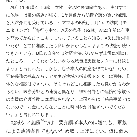
A氏（要介護2、83歳、女性、変形性膝関節症あり、夫はすで
に他界）は膝の痛みが強く、1か月前から訪問介護の買い物援助
と入浴介助を受けている。ケアマネのB氏は、月1回の訪問（モ
23
ニタリング）
を行う中で、A氏の息子（52歳）が20年前に仕事
を辞めてからひきこもりになっていることを知る。A氏に話を聞
いたが、どこに相談したら良いかわからないままこの状態が続い
てきたという。B氏も自分では対応方法がわからず上司に相談し
たところ、「よくわからないから地域包括支援センターに相談し
よう」と言われた。しかし、息子本人の同意を得ていないため、
守秘義務の観点からケアマネが地域包括支援センターに直接、具
体的な相談はできない。そもそもどこに相談したら良いかもわか
らない。医療分野との連携と異なり、福祉分野との連携や家族へ
の支援は介護報酬には反映されない。上司からは「慈善事業では
ないので、お金にならないことに時間をかけ過ぎないでくださ
い。」と言われてしまう。
24
地域ケア会議
では、要介護者本人の課題でも、家族
による虐待案件でもないため取り上げにくい。仮に個人