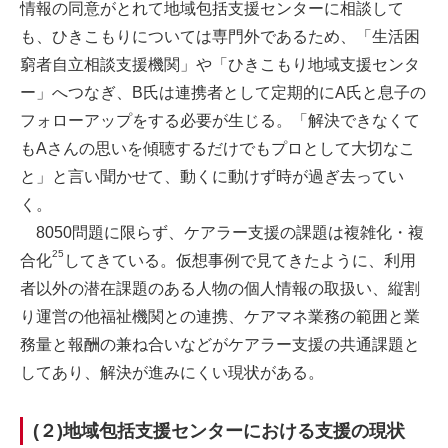
情報の同意がとれて地域包括支援センターに相談して
も、ひきこもりについては専門外であるため、「生活困
窮者自立相談支援機関」や「ひきこもり地域支援センタ
ー」へつなぎ、B氏は連携者として定期的にA氏と息子の
フォローアップをする必要が生じる。「解決できなくて
もAさんの思いを傾聴するだけでもプロとして大切なこ
と」と言い聞かせて、動くに動けず時が過ぎ去ってい
く。
8050問題に限らず、ケアラー支援の課題は複雑化・複
25
合化
してきている。仮想事例で見てきたように、利用
者以外の潜在課題のある人物の個人情報の取扱い、縦割
り運営の他福祉機関との連携、ケアマネ業務の範囲と業
務量と報酬の兼ね合いなどがケアラー支援の共通課題と
してあり、解決が進みにくい現状がある。
(２)地域包括支援センターにおける支援の現状