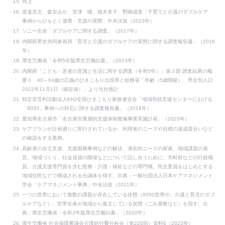
同上
渡邉浩文、森安みか、室津 瞳、植木美子、野嶋成美「子育てと介護のダブルケア
事例からひもとく連携・支援の実際」中央法規（2023年）
ソニー生命「ダブルケアに関する調査」（2017年）
内閣府男女共同参画局「育児と介護のダブルケアの実態に関する調査報告書」（2016
年）
厚生労働省「令和5年版厚生労働白書」（2023年）
内閣府「こども・若者の意識と生活に関する調査（令和5年）」第３部 調査結果の概
要Ⅱ 40～64歳の広義のひきこもり出現率と総務省「年齢（5歳階級）、男女別人口
2022年11月1日（確定値）」より当社推計
特定非営利活動法人KHJ全国ひきこもり家族連合会「地域包括支援センターにおける
「8050」事例への対応に関する調査報告書」（2018年）
愛知県名古屋市「名古屋市重層的支援体制整備事業実施計画」（2023年）
ケアプランが計画通りに実行されているか、利用者のニーズや目標の達成度合いなど
の確認をする業務。
高齢者の自立支援、支援困難事例などの解決、潜在的ニーズの探索、地域課題の発
見、地域づくり、社会資源の開発などについて話し合うために、市町村などの行政職
員、介護支援専門員を含む医療・介護・福祉などの専門職、民生委員をはじめとする
地域住民などで構成される合議体を指す。出典：一般社団法人日本ケアマネジメント
学会「ケアマネジメント事典」中央法規（2021年）
一つの世帯において複数の課題が存在している状態（8050世帯や、介護と育児のダブ
ルケアなど）、世帯全体が地域から孤立している状態（ごみ屋敷など）を指す。出
典：厚生労働省「令和2年版厚生労働白書」（2020年）
厚生労働省 社会保障審議会介護給付費分科会（第220回）資料6（2023年）