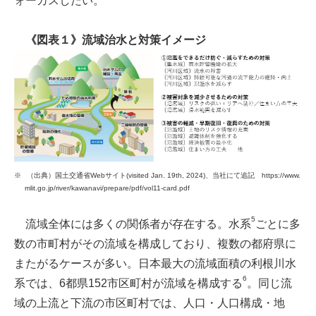
ォーカスしたい。
《図表１》流域治水と対策イメージ
（出典）国土交通省Webサイト(visited Jan. 19th, 2024)、当社にて追記 https://www.
mlit.go.jp/river/kawanavi/prepare/pdf/vol11-card.pdf
5
流域全体には多くの関係者が存在する。水系
ごとに多
数の市町村がその流域を構成しており、複数の都府県に
またがるケースが多い。日本最大の流域面積の利根川水
6
系では、6都県152市区町村が流域を構成する
。同じ流
域の上流と下流の市区町村では、人口・人口構成・地