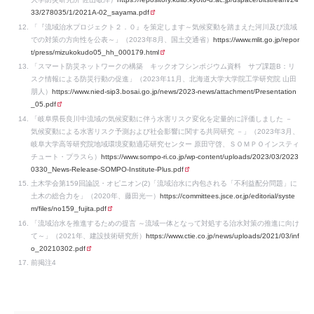
33/278035/1/2021A-02_sayama.pdf
「『流域治水プロジェクト２．０』を策定します～気候変動を踏まえた河川及び流域
での対策の方向性を公表～」（2023年8月、国土交通省）
https://www.mlit.go.jp/repor
t/press/mizukokudo05_hh_000179.html
「スマート防災ネットワークの構築 キックオフシンポジウム資料 サブ課題B：リ
スク情報による防災行動の促進」（2023年11月、北海道大学大学院工学研究院 山田
朋人）
https://www.nied-sip3.bosai.go.jp/news/2023-news/attachment/Presentation
_05.pdf
「岐阜県長良川中流域の気候変動に伴う水害リスク変化を定量的に評価しました －
気候変動による水害リスク予測および社会影響に関する共同研究 －」（2023年3月、
岐阜大学高等研究院地域環境変動適応研究センター 原田守啓、ＳＯＭＰＯインスティ
チュート・プラスら）
https://www.sompo-ri.co.jp/wp-content/uploads/2023/03/2023
0330_News-Release-SOMPO-Institute-Plus.pdf
土木学会第159回論説・オピニオン(2)「流域治水に内包される「不利益配分問題」に
土木の総合力を」（2020年、藤田光一）
https://committees.jsce.or.jp/editorial/syste
m/files/no159_fujita.pdf
「流域治水を推進するための提言 ～流域一体となって対処する治水対策の推進に向け
て～」（2021年、建設技術研究所）
https://www.ctie.co.jp/news/uploads/2021/03/inf
o_20210302.pdf
前掲注4