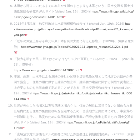
水源から河口にいたるまでの本川や支川のまとまりを水系という。国土交通省 国土技
術政策総合研究所Webサイト(visited Jan. 19th, 2024)
https://www.nilim.go.jp/lab/rcg/
newhp/yougo/words/001/001.html
2014年4月現在 独立行政法人水資源機構Webサイト(visited Jan. 19th, 2024)
http
s://www.water.go.jp/honsya/honsya/torikumi/verification/pdf/omoigawa/02_kasengai
you.pdf
「近年の気温上昇が令和元年東日本台風の大雨に与えた影響」（2020年、気象研究所
他）
https://www.mri-jma.go.jp/Topics/R02/021224-1/press_release021224-1.pd
f
「勢力を増す台風 ～我々はどのようなリスクに直面しているのか～ 2023」（2023年
7月、環境省）
https://www.env.go.jp/content/000147982.pdf
津波、高潮、出水等による危険の著しい区域を災害危険区域として地方公共団体が条
例で指定し、住居の用に供する建築の禁止等、建築物の建築に関する制限で災害防止
上必要なものを当該条例で定めることができる 国土交通省Webサイト(visited Jan.
19th, 2024)
https://www.mlit.go.jp/jutakukentiku/build/jutakukentiku_house_tk_000
144.html
災害が発生した地域又は災害危険区域のうち、住民の居住に適当でないと認められる
区域内にある住居の集団的移転を促進するため、当該地方公共団体に対し、事業費の
一部補助を行い、防災のための集団移転促進事業の円滑な推進を図るもの 国土交通省
Webサイト(visited Jan. 19th, 2024)
https://www.mlit.go.jp/crd/city/sigaiti/tobou/g7_
1.htm
「流域治水対策評価モデルの開発に向けた課題整理と初期検討結果」（2022年、京都
大学防災研究所 佐山敬洋）
https://repository.kulib.kyoto-u.ac.jp/dspace/bitstream/24