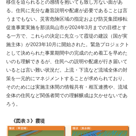
移住を迫られるとの感情を抱いても致し方ない面があ
る。住民に充分な趣旨説明や配慮が必要であることは言
うまでもない。災害危険区域の指定および防災集団移転
促進事業実施を那須烏山市が2024年3月までの目標とす
る一方で、これらの決定に先立って霞堤の建設（国が実
施主体）が2023年10月に開始された。緊急プロジェクト
として決められた事業期間中の完成のため着工を早めた
いのも理解できるが、住民への説明や配慮が行き届いて
いるとは言い難い状況だ。上流・下流など流域全体の対
策を一元的にマネジメントすることが求められており、
そのためには実施主体間の情報共有・相互連携や、流域
全体の住民など関係者間での理解醸成は欠かせないであ
ろう。
《図表３》霞堤