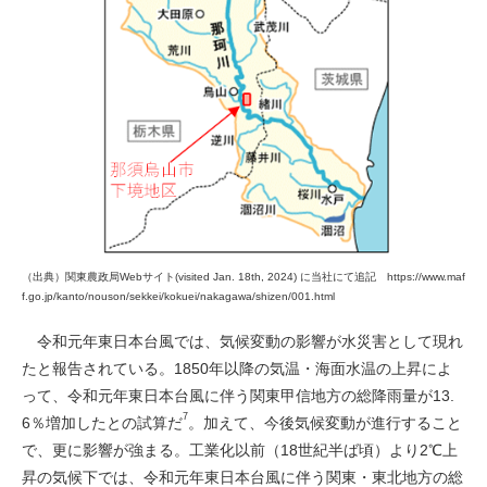
（出典）関東農政局Webサイト(visited Jan. 18th, 2024) に当社にて追記 https://www.maf
f.go.jp/kanto/nouson/sekkei/kokuei/nakagawa/shizen/001.html
令和元年東日本台風では、気候変動の影響が水災害として現れ
たと報告されている。1850年以降の気温・海面水温の上昇によ
って、令和元年東日本台風に伴う関東甲信地方の総降雨量が13.
7
6％増加したとの試算だ
。加えて、今後気候変動が進行すること
で、更に影響が強まる。工業化以前（18世紀半ば頃）より2℃上
昇の気候下では、令和元年東日本台風に伴う関東・東北地方の総