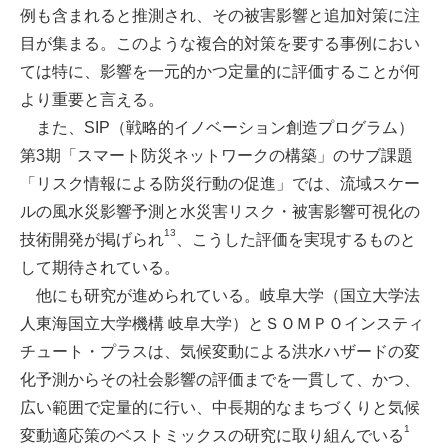
例も含まれると推測され、その被害影響と追加対策に注
目が集まる。このような複合的対策を要する事例におい
ては特に、影響を一元的かつ定量的に評価することが何
より重要と言える。
また、SIP（戦略的イノベーション創造プログラム）
第3期「スマート防災ネットワークの構築」のサブ課題
「リスク情報による防災行動の促進」では、流域スケー
ルの風水災影響予測と水災害リスク・被害影響可視化の
13
技術開発が掲げられ
、こうした評価を実現するものと
して期待されている。
他にも研究が進められている。岐阜大学（国立大学法
人東海国立大学機構 岐阜大学）とＳＯＭＰＯインスティ
チュート・プラスは、気候変動による洪水ハザードの変
化予測からその社会影響の評価までを一貫して、かつ、
広い範囲で定量的に行い、中長期的なまちづくりと気候
1
変動適応策のベストミックスの研究に取り組んでいる