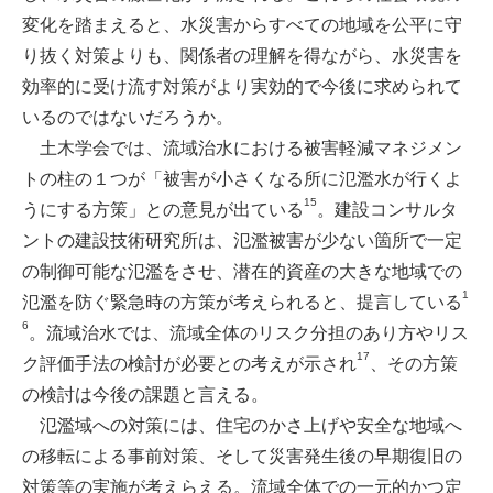
変化を踏まえると、水災害からすべての地域を公平に守
り抜く対策よりも、関係者の理解を得ながら、水災害を
効率的に受け流す対策がより実効的で今後に求められて
いるのではないだろうか。
土木学会では、流域治水における被害軽減マネジメン
トの柱の１つが「被害が小さくなる所に氾濫水が行くよ
15
うにする方策」との意見が出ている
。建設コンサルタ
ントの建設技術研究所は、氾濫被害が少ない箇所で一定
の制御可能な氾濫をさせ、潜在的資産の大きな地域での
1
氾濫を防ぐ緊急時の方策が考えられると、提言している
6
。流域治水では、流域全体のリスク分担のあり方やリス
17
ク評価手法の検討が必要との考えが示され
、その方策
の検討は今後の課題と言える。
氾濫域への対策には、住宅のかさ上げや安全な地域へ
の移転による事前対策、そして災害発生後の早期復旧の
対策等の実施が考えらえる。流域全体での一元的かつ定