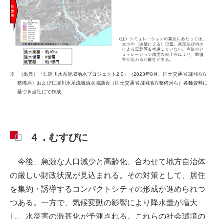
（出典）「仁淀川水系流域治水プロジェクト2.0」（2023年8月、国土交通省四国地方
整備局）および仁淀川水系流域治水協議会（国土交通省四国地方整備局ら）各種資料に
基づき当社にて作成
４．むすびに
今後、急激な人口減少と高齢化、合わせて地方自治体
の厳しい財政状況が見込まれる。その対策として、居住
を集約・誘導するコンパクトシティの形成が進められつ
つある。一方で、気候変動の影響により降水量が増大
し、水災害の激甚化が予測される。これらの社会環境の