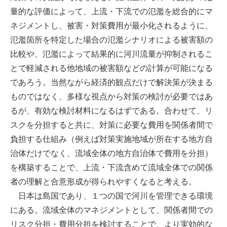
量的な評価によって、上流・下流での氾濫を総合的にマ
ネジメントし、被害・対策費用が最小化されるように、
氾濫箇所を特定した場合の氾濫シナリオによる被害額の
比較や、氾濫によって結果的に河川流量が抑制されるこ
とで軽減される他地域の被害額などの計算が可能になる
であろう。当然ながら経済的観点だけで解決策が決まる
ものではなく、多様な視点から対策の検討が必要ではあ
るが、有効な検討材料になるはずである。合わせて、リ
スクを分担すると共に、対策に必要な費用を関係者間で
負担する仕組み（例えば対策実施地域が所在する地方自
治体だけでなく、流域全体の地方自治体で費用を分担）
を構築することで、上流・下流含めて流域全体での関係
者の理解と合意形成が得られやすくなると考える。
日本は島国であり、１つの国で河川を管理できる環境
にある。流域全体のマネジメントとして、関係者間での
リスク分担・費用分担を検討することで、より実効的な