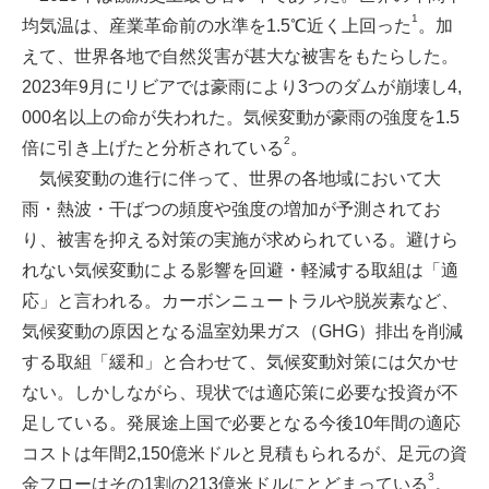
1
均気温は、産業革命前の水準を1.5℃近く上回った
。加
えて、世界各地で自然災害が甚大な被害をもたらした。
2023年9月にリビアでは豪雨により3つのダムが崩壊し4,
000名以上の命が失われた。気候変動が豪雨の強度を1.5
2
倍に引き上げたと分析されている
。
気候変動の進行に伴って、世界の各地域において大
雨・熱波・干ばつの頻度や強度の増加が予測されてお
り、被害を抑える対策の実施が求められている。避けら
れない気候変動による影響を回避・軽減する取組は「適
応」と言われる。カーボンニュートラルや脱炭素など、
気候変動の原因となる温室効果ガス（GHG）排出を削減
する取組「緩和」と合わせて、気候変動対策には欠かせ
ない。しかしながら、現状では適応策に必要な投資が不
足している。発展途上国で必要となる今後10年間の適応
コストは年間2,150億米ドルと見積もられるが、足元の資
3
金フローはその1割の213億米ドルにとどまっている
。