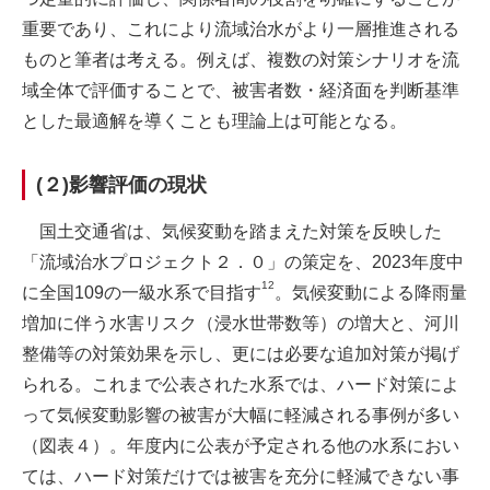
重要であり、これにより流域治水がより一層推進される
ものと筆者は考える。例えば、複数の対策シナリオを流
域全体で評価することで、被害者数・経済面を判断基準
とした最適解を導くことも理論上は可能となる。
(２)影響評価の現状
国土交通省は、気候変動を踏まえた対策を反映した
「流域治水プロジェクト２．０」の策定を、2023年度中
12
に全国109の一級水系で目指す
。気候変動による降雨量
増加に伴う水害リスク（浸水世帯数等）の増大と、河川
整備等の対策効果を示し、更には必要な追加対策が掲げ
られる。これまで公表された水系では、ハード対策によ
って気候変動影響の被害が大幅に軽減される事例が多い
（図表４）。年度内に公表が予定される他の水系におい
ては、ハード対策だけでは被害を充分に軽減できない事