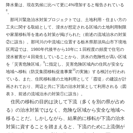
降水量は、現在気候に比べて更に4%増加すると報告されている
8
。
那珂川緊急治水対策プロジェクトでは、土地利用・住まい方の
工夫に関する取組として、浸水が想定される区域の土地利用制限
や家屋移転等を進める対策が掲げられた（前述の流域治水の対策
②に該当）。那珂川の中流域に位置する栃木県那須烏山市下境地
区周辺では、1980年代後半から10年に１回程度の頻度で住宅の
浸水被害が４回発生していることから、洪水の危険性が高い区域
9
を「災害危険区域」
に指定し、災害危険区域内の住民が安全な
10
地域へ移転（防災集団移転促進事業
の実施）する検討が行われ
ている。また、住民移転後の土地利用として「霞堤」の建設が計
画されており、周辺と共に下流の治水対策として利用される（図
表３、前述の流域治水の対策①に該当）。
住民の移転の目的は決して下流（多くを別の県が占め
る）の治水対策ではなく、危険な区域から安全な地域へ
移ることだ。しかしながら、結果的に移転が下流の治水
対策に資することを踏まえると、下流のために上流側が