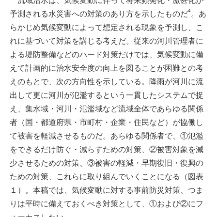
流域治水は、気候変動に伴って将来頻発化・激甚化が
4
予測される水災害への対策のあり方を示したものだ
。あ
らかじめ気候変動によって想定される現象を予測し、こ
れに基づいて対策を講じる考えだ。従来の河川管理者に
よる堤防整備などのハード対策だけでは、気候変動に備
えて計画的に治水安全度の向上を図ることが困難との考
えのもとで、次の方向性を示している。降雨が河川に流
出して更に河川が氾濫するという一貫したシステムで捉
え、集水域・河川・氾濫域など流域全体であらゆる関係
者（国・都道府県・市町村・企業・住民など）が協働し
て被害を軽減させるものだ。あらゆる関係者で、①氾濫
をできるだけ防ぐ・減らすための対策、②被害対象を減
少させるための対策、③被害の軽減・早期復旧・復興の
ための対策、これらに取り組んでいくことになる（図表
１）。本稿では、気候変動に対する事前防災対策、つま
りは平時に備えておくべき対策として、①および②にフ