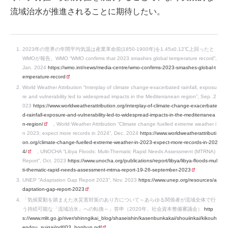
流域治水が推進されることに期待したい。
2023年の世界の年間平均気温は産業革命前(1850-1900年)を1.45±0.12℃上回ったと
WMOが報告。WMO “WMO confirms that 2023 smashes global temperature record”,
Jan. 2024
https://wmo.int/news/media-centre/wmo-confirms-2023-smashes-global-t
emperature-record
World Weather Attribution “Interplay of climate change-exacerbated rainfall, exposu
re and vulnerability led to widespread impacts in the Mediterranean region”, Sep. 2
023
https://www.worldweatherattribution.org/interplay-of-climate-change-exacerbate
d-rainfall-exposure-and-vulnerability-led-to-widespread-impacts-in-the-mediterranea
n-region/
, World Weather Attribution “Climate change fuelled extreme weather i
n 2023; expect more records in 2024”, Dec. 2024
https://www.worldweatherattributi
on.org/climate-change-fuelled-extreme-weather-in-2023-expect-more-records-in-202
4/
, UNOCHA “Libya Floods: Multi-Thematic Rapid Needs Assessment (MTRNA)
Report”, Oct. 2023
https://www.unocha.org/publications/report/libya/libya-floods-mul
ti-thematic-rapid-needs-assessment-mtrna-report-19-26-september-2023
UNEP “Adaptation Gap Report 2023”, Nov. 2023
https://www.unep.org/resources/a
daptation-gap-report-2023
「気候変動を踏まえた水災害対策のあり方について～あらゆる関係者が流域全体で行
う持続可能な「流域治水」への転換～」答申（2020年、社会資本整備審議会）
http
s://www.mlit.go.jp/river/shinngikai_blog/shaseishin/kasenbunkakai/shouiinkai/kikouh
endou_suigai/pdf/03_honbun.pdf