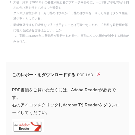
大谷、鈴木（2008年）の券種別銀行券アプローチを参考に、一万円札の伸び率が千円
札の伸び率を超えて増加した部分を
タンス預金増加率（一万円札の伸び率が千円札の伸び率を下回った場合はタンス預金
減少率）としている。
新紙幣発行後も旧紙幣を決済に使用することは可能であるため、旧紙幣を銀行預金等
に替える経済合理性は乏しい。しか
し、実際には2004年に新紙幣が発行された時も、事前にタンス預金が減少する傾向が
みられた。
このレポートをダウンロードする
PDF:1MB
PDF書類をご覧いただくには、Adobe Readerが必要で
す。
右のアイコンをクリックしAcrobet(R) Readerをダウンロ
ードしてください。