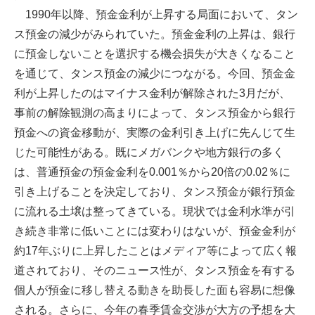
1990年以降、預金金利が上昇する局面において、タン
ス預金の減少がみられていた。預金金利の上昇は、銀行
に預金しないことを選択する機会損失が大きくなること
を通じて、タンス預金の減少につながる。今回、預金金
利が上昇したのはマイナス金利が解除された3月だが、
事前の解除観測の高まりによって、タンス預金から銀行
預金への資金移動が、実際の金利引き上げに先んじて生
じた可能性がある。既にメガバンクや地方銀行の多く
は、普通預金の預金金利を0.001％から20倍の0.02％に
引き上げることを決定しており、タンス預金が銀行預金
に流れる土壌は整ってきている。現状では金利水準が引
き続き非常に低いことには変わりはないが、預金金利が
約17年ぶりに上昇したことはメディア等によって広く報
道されており、そのニュース性が、タンス預金を有する
個人が預金に移し替える動きを助長した面も容易に想像
される。さらに、今年の春季賃金交渉が大方の予想を大