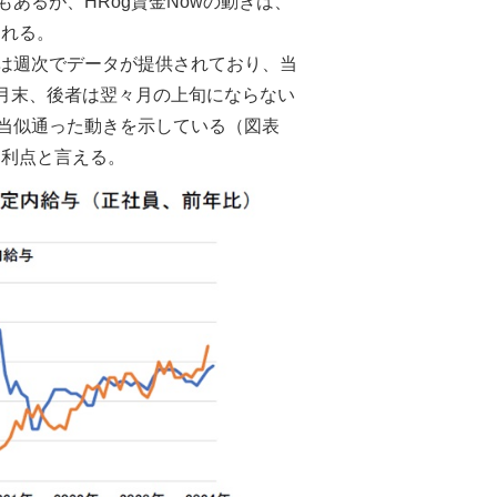
あるが、HRog賃金Nowの動きは、
られる。
数は週次でデータが提供されており、当
月末、後者は翌々月の上旬にならない
相当似通った動きを示している（図表
て利点と言える。