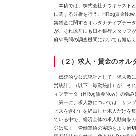
本稿では、株式会社ナウキャストと
に関する分析を行う。HRog賃金N
集賃金に関するオルタナティブデータ
が、それ以前にも日本銀行スタッフ
府や民間の調査機関においても幅広
（２）求人・賃金のオル
伝統的な公式統計として、求人数
労統計」（以下、毎勤統計）が、そ
ィブデータ（HRog賃金Now）の強
第一に、求人数については、サン
ビスを含む）を経由した求人だけを
ている中で、経済全体の求人動向を
ジは広く、労働需給の実態をより適