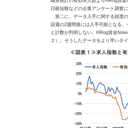
職安統計の有効求人数よりHRog賃金
日銀短観などの企業アンケート調査
第二に、データ入手に関する頻度の
該週の2週間後には入手可能となる。
と計数が判明しない。HRog賃金N
２）。そうしたデータをより早いタ