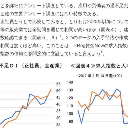
どを詳細にアンケート調査している。雇用や労働者の過不足判
など他の主要アンケート調査にはない特徴である。
を正社員どうしで比較してみると、とりわけ2020年以降につ
等の販売業では全期間を通じて相関が高いほか（図表４）、建設
7
複数確認できる（図表５、６）
。2つのデータの入手径路や作
相関は驚くほど高い。このことは、HRog賃金Nowの求人指
8
同指数の信頼性を間接的に立証していると言えよう
。