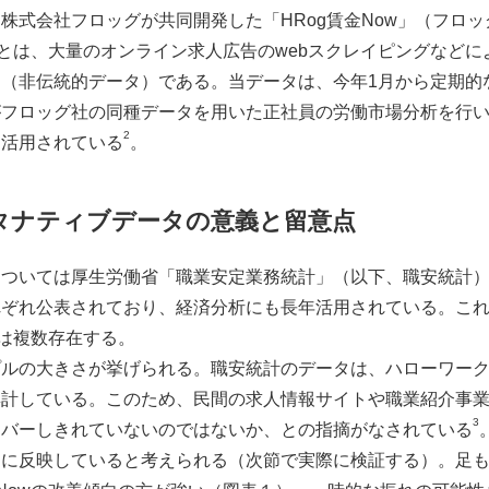
株式会社フロッグが共同開発した「HRog賃金Now」（フロ
owとは、大量のオンライン求人広告のwebスクレイピングなど
（非伝統的データ）である。当データは、今年1月から定期的
がフロッグ社の同種データを用いた正社員の労働市場分析を行
2
く活用されている
。
タナティブデータの意義と留意点
については厚生労働省「職業安定業務統計」（以下、職安統計
れぞれ公表されており、経済分析にも長年活用されている。こ
みは複数存在する。
プルの大きさが挙げられる。職安統計のデータは、ハローワー
集計している。このため、民間の求人情報サイトや職業紹介事
3
カバーしきれていないのではないか、との指摘がなされている
切に反映していると考えられる（次節で実際に検証する）。足