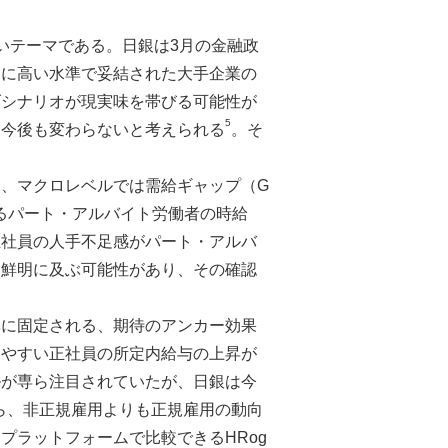
いテーマである。日銀は3月の金融政
的に高い水準で妥結された大手企業の
げシナリオが現実味を帯びる可能性が
5
は今後も変わらないと考えられる
。そ
、マクロレベルでは需給ギャップ（G
るパート・アルバイト労働者の時給
正社員の人手不足感がパート・アルバ
り鮮明に及ぶ可能性があり、その確認
準に固定される、期待のアンカー効果
りやすい正社員の所定内給与の上昇が
ルが専ら注目されていたが、日銀は今
ら、非正規雇用よりも正規雇用の動向
プラットフォームで比較できるHRog