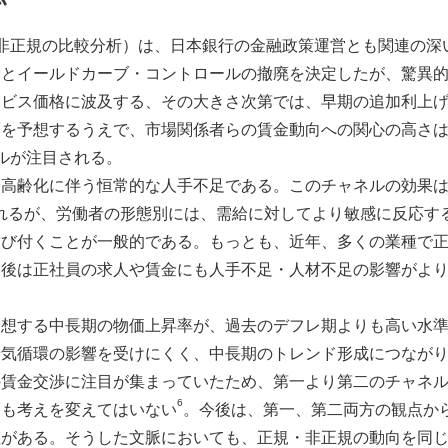
非正規の比較分析）は、日本銀行の金融政策運営とも関連の深
除とイールドカーブ・コントロールの撤廃を決定したが、驚異
ービス価格に波及する、その大きさ次第では、早期の追加利上
策を予想するうえで、市場関係者らの賃金動向への関心の高さ
ルが注目される。
高齢化に伴う恒常的な人手不足である。このチャネルの効果は
れるが、労働者の形態別には、需給に対してより敏感に反応す
結び付くことが一般的である。もっとも、近年、多くの業種で
今後は正社員の求人や賃金にも人手不足・人材不足の影響がよ
予想する中長期の物価上昇率が、過去のデフレ期よりも高い水
景気循環の影響を受けにくく、中長期のトレンド形成につなが
の賃金交渉に注目が集まっていたため、第一より第二のチャネ
6
ても考えを変えてはいない
。今後は、第一、第二両方の観点か
がある。そうした文脈においても、正規・非正規の動向を同じ