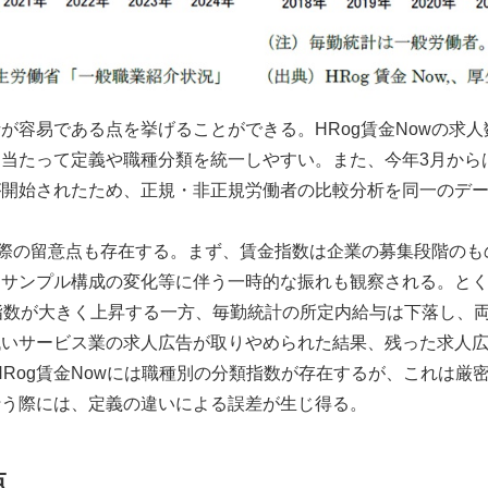
が容易である点を挙げることができる。HRog賃金Nowの求
当たって定義や職種分類を統一しやすい。また、今年3月から
が開始されたため、正規・非正規労働者の比較分析を同一のデ
する際の留意点も存在する。まず、賃金指数は企業の募集段階の
サンプル構成の変化等に伴う一時的な振れも観察される。とくに
指数が大きく上昇する一方、毎勤統計の所定内給与は下落し、
低いサービス業の求人広告が取りやめられた結果、残った求人
HRog賃金Nowには職種別の分類指数が存在するが、これは厳
行う際には、定義の違いによる誤差が生じ得る。
点