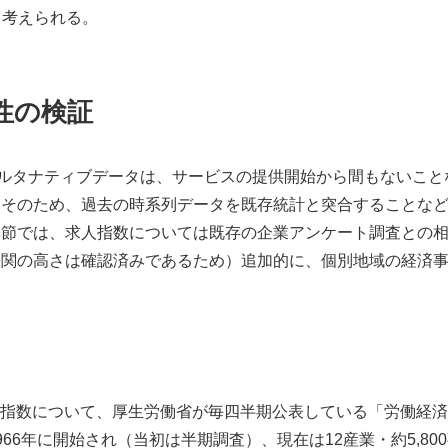
と考えられる。
性の検証
なオルタナティブデータは、サービスの提供開始から間もないこ
。そのため、過去の時系列データを既存統計と突合することな
本節では、求人指数については既存の企業アンケート調査との
相関の高さは確認済みであるため）追加的に、個別地域の経済
求人指数について、厚生労働省が毎四半期公表している「労働経
66年に開始され（当初は半期調査）、現在は12産業・約5,8