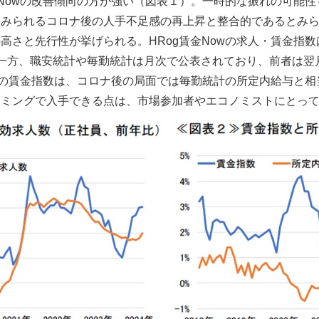
Nowの改善傾向の方が強い（図表１）。一時的な振れの可能性も
にみられるコロナ後の人手不足感の再上昇と整合的であるとみ
高さと先行性が挙げられる。HRog賃金Nowの求人・賃金指
一方、職安統計や毎勤統計は月次で公表されており、前者は翌
owの賃金指数は、コロナ後の局面では毎勤統計の所定内給与と
イミングで入手できる点は、市場参加者やエコノミストにとっ