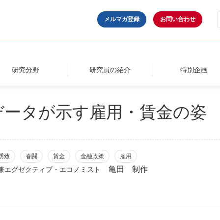
メルマガ登録
お問い合わせ
研究分野
研究員の紹介
特別企画
データが示す雇用・賃金の姿
誘致
春闘
賃金
金融政策
雇用
亀田 制作
兼エグゼクティブ・エコノミスト