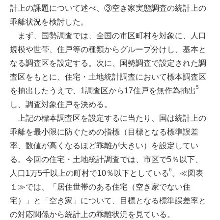
計上の課題について述べ、③空き家実態調査の統計上の
乖離状況を検討した。
まず、国勢調査では、全国の市区町村を対象に、人口
規模や世帯、住戸等の種類からグループ分けし、基本と
なる調査区を設定する。次に、国勢調査で設定された調
査区をもとに、住宅・土地統計調査において標本調査区
5
を抽出したうえで、1調査区から17住戸を無作為抽出
し、調査対象住戸を決める。
上記の標本調査区を設定するに当たり、国は統計上の
乖離を最小限に防ぐための指標（目標となる標準誤差
率、数値が高くなるほど乖離が大きい）を設定してい
る。今回の住宅・土地統計調査では、市区で5％以下、
6
人口1万5千以上の町村で10％以下としている
。≪図表
１≫では、「居住世帯のある住宅（空き家でない住
宅）」と「空き家」について、目標となる標準誤差率と
の対応関係から統計上の乖離状況を見ている。