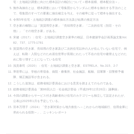
宅・土地統計調査に向けた標本設計の検討について＜標本規模、標本配分法＞」
無作為抽出とは、標本調査において母集団からランダムに標本を抽出する手法のこと
で、母集団のすべての要素に抽出確立を与え、その確率に従って標本を抽出する。
令和5年住宅・土地統計調査の標本抽出方法及び結果の推定方法
空き家の種類には「賃貸用空き家」「売却用空き家」「二次的住宅（別荘・その
他）」「その他空き家」がある。
宋健（2017）：住宅・土地統計調査空き家率の検証、日本建築学会計画系論文集Vol.
82、737、1775-1781
賃貸用の空き家、売却用の空き家及び二次的住宅以外の人が住んでいない住宅で、例
えば、転勤・入院などのため居住世帯が長期にわたって不在の住宅や建替えなどのた
めに取り壊すことになっている住宅
浅見泰司（2020）：住宅・土地統計調査と空き家、ESTRELA、No.315、2-7
準世帯には、学校の寄宿舎、病院・療養所、社会施設、船舶、旧軍隊・旧警察予備
隊、矯正施設等が含まれる。
こうした追加は、総務省統計委員会における意見を踏まえてのものである。
総務省統計委員会「第86回人口・社会統計部会（平成29年12月26日）議事録」
今回の調査からサービス付き高齢者向け住宅のカテゴリーも独立して設定されたが、
公表は2025年1月を予定している。
宮本万理子（2024）「空き家対策から地方創生へ～これからの地域銀行、信用金庫に
求められる役割～」、ニッキンレポート