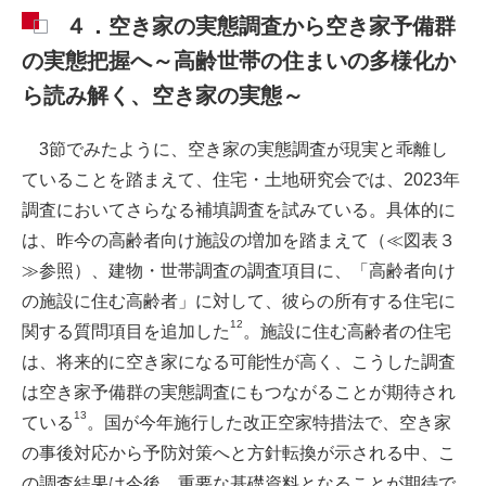
４．空き家の実態調査から空き家予備群
の実態把握へ～高齢世帯の住まいの多様化か
ら読み解く、空き家の実態～
3節でみたように、空き家の実態調査が現実と乖離し
ていることを踏まえて、住宅・土地研究会では、2023年
調査においてさらなる補填調査を試みている。具体的に
は、昨今の高齢者向け施設の増加を踏まえて（≪図表３
≫参照）、建物・世帯調査の調査項目に、「高齢者向け
の施設に住む高齢者」に対して、彼らの所有する住宅に
12
関する質問項目を追加した
。施設に住む高齢者の住宅
は、将来的に空き家になる可能性が高く、こうした調査
は空き家予備群の実態調査にもつながることが期待され
13
ている
。国が今年施行した改正空家特措法で、空き家
の事後対応から予防対策へと方針転換が示される中、こ
の調査結果は今後、重要な基礎資料となることが期待で