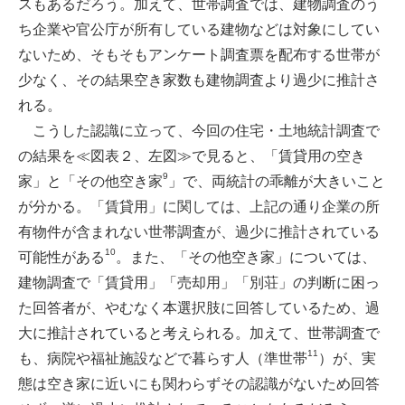
スもあるだろう。加えて、世帯調査では、建物調査のう
ち企業や官公庁が所有している建物などは対象にしてい
ないため、そもそもアンケート調査票を配布する世帯が
少なく、その結果空き家数も建物調査より過少に推計さ
れる。
こうした認識に立って、今回の住宅・土地統計調査で
の結果を≪図表２、左図≫で見ると、「賃貸用の空き
9
家」と「その他空き家
」で、両統計の乖離が大きいこと
が分かる。「賃貸用」に関しては、上記の通り企業の所
有物件が含まれない世帯調査が、過少に推計されている
10
可能性がある
。また、「その他空き家」については、
建物調査で「賃貸用」「売却用」「別荘」の判断に困っ
た回答者が、やむなく本選択肢に回答しているため、過
大に推計されていると考えられる。加えて、世帯調査で
11
も、病院や福祉施設などで暮らす人（準世帯
）が、実
態は空き家に近いにも関わらずその認識がないため回答