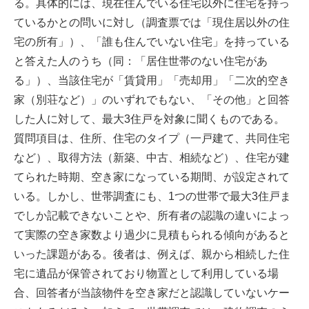
る。具体的には、現在住んでいる住宅以外に住宅を持っ
ているかとの問いに対し（調査票では「現住居以外の住
宅の所有」）、「誰も住んでいない住宅」を持っている
と答えた人のうち（同：「居住世帯のない住宅があ
る」）、当該住宅が「賃貸用」「売却用」「二次的空き
家（別荘など）」のいずれでもない、「その他」と回答
した人に対して、最大3住戸を対象に聞くものである。
質問項目は、住所、住宅のタイプ（一戸建て、共同住宅
など）、取得方法（新築、中古、相続など）、住宅が建
てられた時期、空き家になっている期間、が設定されて
いる。しかし、世帯調査にも、1つの世帯で最大3住戸ま
でしか記載できないことや、所有者の認識の違いによっ
て実際の空き家数より過少に見積もられる傾向があると
いった課題がある。後者は、例えば、親から相続した住
宅に遺品が保管されており物置として利用している場
合、回答者が当該物件を空き家だと認識していないケー