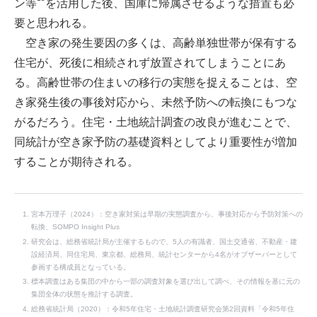
ン等
を活用した後、国庫に帰属させるような措置も必
要と思われる。
空き家の発生要因の多くは、高齢単独世帯が保有する
住宅が、死後に相続されず放置されてしまうことにあ
る。高齢世帯の住まいの移行の実態を捉えることは、空
き家発生後の事後対応から、未然予防への転換にもつな
がるだろう。住宅・土地統計調査の改良が進むことで、
同統計が空き家予防の基礎資料としてより重要性が増加
することが期待される。
宮本万理子（2024）：空き家対策は早期の実態調査から、事後対応から予防対策への
転換、SOMPO Insight Plus
研究会は、総務省統計局が主催するもので、5人の有識者、国土交通省、不動産・建
設経済局、同住宅局、東京都、総務局、統計センターから4名がオブザーバーとして
参画する構成員となっている。
標本調査はある集団の中から一部の調査対象を選び出して調べ、その情報を基に元の
集団全体の状態を推計する調査。
総務省統計局（2020）：令和5年住宅・土地統計調査研究会第2回資料「令和5年住