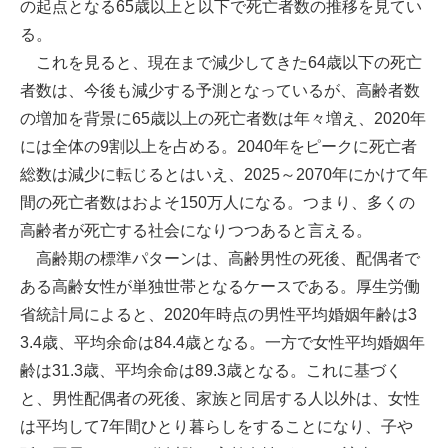
の起点となる65歳以上と以下で死亡者数の推移を見てい
る。
これを見ると、現在まで減少してきた64歳以下の死亡
者数は、今後も減少する予測となっているが、高齢者数
の増加を背景に65歳以上の死亡者数は年々増え、2020年
には全体の9割以上を占める。2040年をピークに死亡者
総数は減少に転じるとはいえ、2025～2070年にかけて年
間の死亡者数はおよそ150万人になる。つまり、多くの
高齢者が死亡する社会になりつつあると言える。
高齢期の標準パターンは、高齢男性の死後、配偶者で
ある高齢女性が単独世帯となるケースである。厚生労働
省統計局によると、2020年時点の男性平均婚姻年齢は3
3.4歳、平均余命は84.4歳となる。一方で女性平均婚姻年
齢は31.3歳、平均余命は89.3歳となる。これに基づく
と、男性配偶者の死後、家族と同居する人以外は、女性
は平均して7年間ひとり暮らしをすることになり、子や