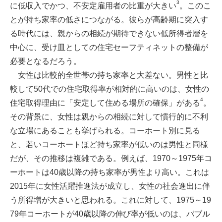
3
に低収入でかつ、不安定雇用者の比重が大きい
。このこ
とが持ち家率の低さにつながる。彼らが高齢期に突入す
る時代には、親からの相続が期待できない低所得者層を
中心に、受け皿としての住宅セーフティネットの整備が
必要となるだろう。
女性は比較的全世帯の持ち家率と大差ない。男性と比
較して50代での住宅取得率が相対的に高いのは、女性の
4
住宅取得理由に「安定して住める場所の確保」がある
。
その背景に、女性は親からの相続に対して慣行的に不利
な立場にあることも挙げられる。コーホート別に見る
と、若いコーホートほど持ち家率が低いのは男性と同様
だが、その推移は複雑である。例えば、1970～1975年コ
ーホートは40歳以降の持ち家率が男性より高い。これは
2015年に女性活躍推進法が成立し、女性の社会進出に伴
う所得増が大きいと思われる。これに対して、1975～19
79年コーホートが40歳以降の伸び率が低いのは、バブル