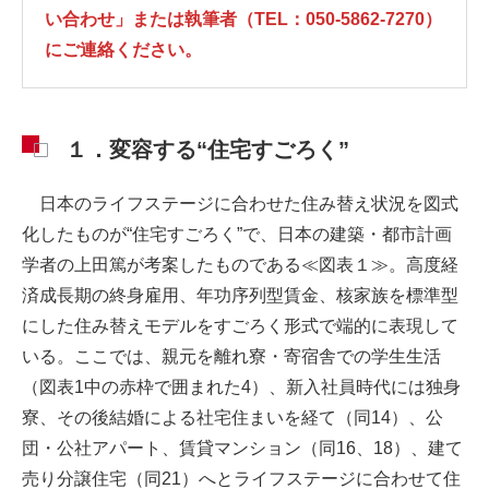
い合わせ」または執筆者（TEL：050-5862-7270）
にご連絡ください。
１．変容する“住宅すごろく”
日本のライフステージに合わせた住み替え状況を図式
化したものが“住宅すごろく”で、日本の建築・都市計画
学者の上田篤が考案したものである≪図表１≫。高度経
済成長期の終身雇用、年功序列型賃金、核家族を標準型
にした住み替えモデルをすごろく形式で端的に表現して
いる。ここでは、親元を離れ寮・寄宿舎での学生生活
（図表1中の赤枠で囲まれた4）、新入社員時代には独身
寮、その後結婚による社宅住まいを経て（同14）、公
団・公社アパート、賃貸マンション（同16、18）、建て
売り分譲住宅（同21）へとライフステージに合わせて住