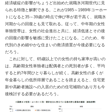
経済破綻の影響がちょうど出始めた就職氷河期世代に見
られる特徴と解釈できる。これが1985～1989年コーホー
トになると35～39歳の時点で伸び率が若干高く、就職氷
河期からの回復とも見て取れる。従って、中年期の女性
単独世帯は、女性の社会進出と共に、経済低迷とその後
の回復の影響を敏感に受けたことになる。このため、年
代別のきめ細やかな住まいの救済措置が今後必要になる
だろう。
これに対して、65歳以上での女性の持ち家率が高いの
は、高齢期女性単独者は配偶者との死別者が多く、平均
すると約7年間ひとり暮らしが続く。高齢女性の多くが
年金暮らしの低所得層であることを踏まえると、住宅更
新や高齢者施設への入居のための住宅補助のあり方も今
後検討する必要があるだろう。