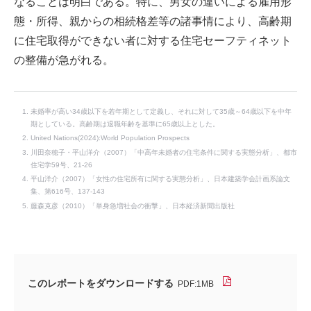
なることは明白である。特に、男女の違いによる雇用形
態・所得、親からの相続格差等の諸事情により、高齢期
に住宅取得ができない者に対する住宅セーフティネット
の整備が急がれる。
未婚率が高い34歳以下を若年期として定義し、それに対して35歳～64歳以下を中年
期としている。高齢期は退職年齢を基準に65歳以上とした。
United Nations(2024):World Population Prospects
川田奈穂子・平山洋介（2007）「中高年未婚者の住宅条件に関する実態分析」、都市
住宅学59号、21-26
平山洋介（2007）「女性の住宅所有に関する実態分析」、日本建築学会計画系論文
集、第616号、137-143
藤森克彦（2010）「単身急増社会の衝撃」、日本経済新聞出版社
このレポートをダウンロードする
PDF:1MB