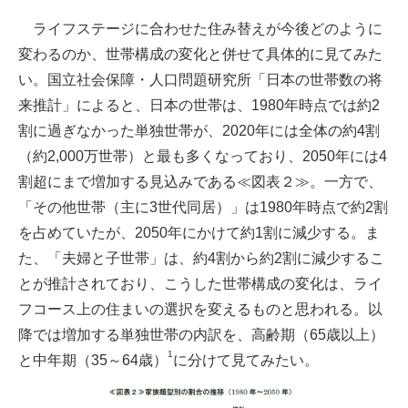
ライフステージに合わせた住み替えが今後どのように
変わるのか、世帯構成の変化と併せて具体的に見てみた
い。国立社会保障・人口問題研究所「日本の世帯数の将
来推計」によると、日本の世帯は、1980年時点では約2
割に過ぎなかった単独世帯が、2020年には全体の約4割
（約2,000万世帯）と最も多くなっており、2050年には4
割超にまで増加する見込みである≪図表２≫。一方で、
「その他世帯（主に3世代同居）」は1980年時点で約2割
を占めていたが、2050年にかけて約1割に減少する。ま
た、「夫婦と子世帯」は、約4割から約2割に減少するこ
とが推計されており、こうした世帯構成の変化は、ライ
フコース上の住まいの選択を変えるものと思われる。以
降では増加する単独世帯の内訳を、高齢期（65歳以上）
1
と中年期（35～64歳）
に分けて見てみたい。