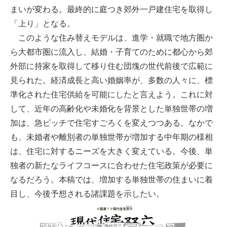
まいが変わる。最終的に庭つき郊外一戸建住宅を取得し
「上り」となる。
このような住み替えモデルは、進学・就職で地方圏か
ら大都市圏に流入し、結婚・子育てのために都心から郊
外部に持家を取得して移り住む団塊の世代前後で広範に
見られた。経済成長と高い婚姻率が、多数の人々に、標
準化された住宅供給を可能にしたと言えよう。これに対
して、近年の高齢化や未婚化を背景とした単独世帯の増
加は、急ピッチで住宅すごろくを変えつつある。なかで
も、未婚者や離別者の単独世帯が増加する中年期の様相
は、住宅に対するニーズを大きく変えている。今後、単
独者の新たなライフコースに合わせた住宅政策が必要に
なるだろう。本稿では、増加する単独世帯の住まいに着
目し、今後予想される諸課題を示したい。