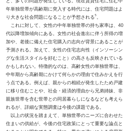
ど、多くの問題が発生している。現在賃貸住宅に住む中
年単独世帯が高齢期に突入する時代には、住宅問題はよ
5
り大きな社会問題になることが予想される
。
これに対して、女性の中年単独世帯の持ち家率は、40
代以降増加傾向にある。女性の社会進出に伴う所得の増
加や、老後に備えた住宅購入の志向が背景にあることが
予測される。加えて、女性の住宅志向性（インソーシン
グな生活スタイルを好むこと）の高さも反映されている
かもしれない。特徴的なのは、高齢女性の単独世帯は、
中年期から高齢期にかけて何らかの理由で住みかえを行
う点である。例えば、親からの相続が発生したため戸建
に移り住むことや、社会・経済的理由から兄弟姉妹、非
親族世帯を含む世帯との同居暮らしになるなども考えら
れるが、詳細な実態調査は今後の課題である。
以上の状況を踏まえて、単独世帯のニーズに合わせた
住まいの供給が、今後の住宅政策にとって重要な論点と