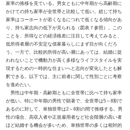
家率の推移を見ている。男女ともに中年期から高齢期に
かけての持ち家率が全世帯と比較して低い。総じて持ち
家率はコーホートが若くなるにつれて低くなる傾向があ
り、持ち家志向の低下が見られる（図表７参照）。この
ことを、所得などの経済格差に注目して考えてみると、
低所得者層の不安定な借家暮らしにまず目が向くだろ
う。一方で、比較的所得が高い層にあっては、結婚に捉
われないことで機動力が高く多様なライフスタイルを実
現するための一時的な住まいへと志向が変化したとも解
釈できる。以下では、主に前者に関して性別ごとに考察
を進めたい。
男性は中年期・高齢期ともに全世帯に比べて持ち家率
が低い。特に中年期の男性で顕著で、全世帯は5～8割で
あるのに対して、単独世帯は2～6割の間で推移する。男
性の場合、高収入者や正規雇用者など社会階層の高い者
ほど結婚する機会が多いため、単独世帯の多くは相対的