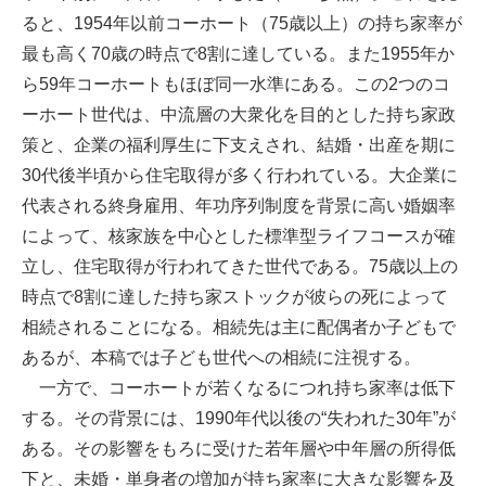
ると、1954年以前コーホート（75歳以上）の持ち家率が
最も高く70歳の時点で8割に達している。また1955年か
ら59年コーホートもほぼ同一水準にある。この2つのコ
ーホート世代は、中流層の大衆化を目的とした持ち家政
策と、企業の福利厚生に下支えされ、結婚・出産を期に
30代後半頃から住宅取得が多く行われている。大企業に
代表される終身雇用、年功序列制度を背景に高い婚姻率
によって、核家族を中心とした標準型ライフコースが確
立し、住宅取得が行われてきた世代である。75歳以上の
時点で8割に達した持ち家ストックが彼らの死によって
相続されることになる。相続先は主に配偶者か子どもで
あるが、本稿では子ども世代への相続に注視する。
一方で、コーホートが若くなるにつれ持ち家率は低下
する。その背景には、1990年代以後の“失われた30年”が
ある。その影響をもろに受けた若年層や中年層の所得低
下と、未婚・単身者の増加が持ち家率に大きな影響を及