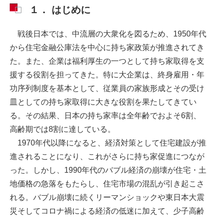
１． はじめに
戦後日本では、中流層の大衆化を図るため、1950年代
から住宅金融公庫法を中心に持ち家政策が推進されてき
た。また、企業は福利厚生の一つとして持ち家取得を支
援する役割を担ってきた。特に大企業は、終身雇用・年
功序列制度を基本として、従業員の家族形成とその受け
皿としての持ち家取得に大きな役割を果たしてきてい
る。その結果、日本の持ち家率は全年齢でおよそ6割、
高齢期では8割に達している。
1970年代以降になると、経済対策として住宅建設が推
進されることになり、これがさらに持ち家促進につなが
った。しかし、1990年代のバブル経済の崩壊が住宅・土
地価格の急落をもたらし、住宅市場の混乱が引き起こさ
れる。バブル崩壊に続くリーマンショックや東日本大震
災そしてコロナ禍による経済の低迷に加えて、少子高齢