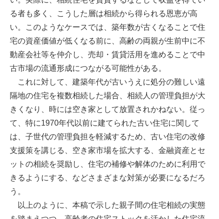
る者も多く、こうした層は相続から得られる恩恵が高
い。このようなケースでは、築年数が古くなることで住
宅の資産価値が低くなる前に、高齢の両親が生前中に不
動産会社等を仲介し、売却・賃貸活用を進めることで中
古市場の流通形成につながる可能性がある。
これに対して、建築年代が古いうえに処分の難しい遠
隔地の住宅を複数相続した場合、相続人の管理負担が大
きくなり、時には空き家として放置されかねない。従っ
て、特に1970年代以前に建てられた古い住宅に関して
は、子世代の管理負担を軽減するため、古い住宅の改修
支援策を講じる、空き家市場を拡大する、金融資産とセ
ットの相続を奨励し、住宅の補修や解体のために利用で
きるようにする、などさまざまな対策が必要になるだろ
う。
以上のように、本稿で示した親子間の住宅相続の実態
を踏まえつつ、高齢者の住宅ストックを活かした住宅流