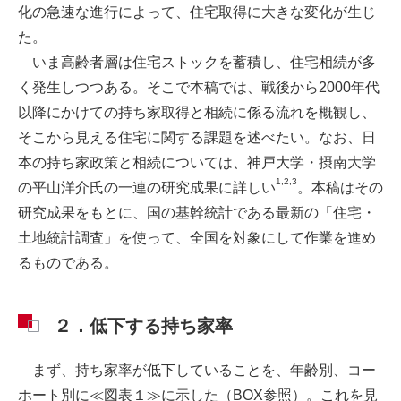
化の急速な進行によって、住宅取得に大きな変化が生じ
た。
いま高齢者層は住宅ストックを蓄積し、住宅相続が多
く発生しつつある。そこで本稿では、戦後から2000年代
以降にかけての持ち家取得と相続に係る流れを概観し、
そこから見える住宅に関する課題を述べたい。なお、日
本の持ち家政策と相続については、神戸大学・摂南大学
1,2,3
の平山洋介氏の一連の研究成果に詳しい
。本稿はその
研究成果をもとに、国の基幹統計である最新の「住宅・
土地統計調査」を使って、全国を対象にして作業を進め
るものである。
２．低下する持ち家率
まず、持ち家率が低下していることを、年齢別、コー
ホート別に≪図表１≫に示した（BOX参照）。これを見