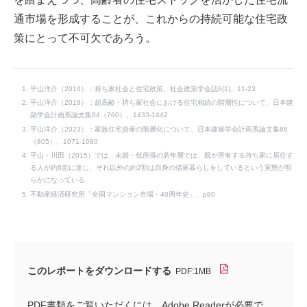
通市場を形成することが、これからの持続可能な住宅政
策にとって不可欠であろう。
平山洋介（2014）：持ち家社会と住宅政策、社会政策学会誌6(1)、11-23
平山洋介（2019）：超高齢・持ち家社会における住宅相続の階層性について、日本建
築学会計画系論文集84（760）、1433-1442
平山洋介（2023）：家族住宅資産の階層化について、日本建築学会計画系論文集88
（805）、1071-1080
平山・川田（2015）では、未婚・低所得の若年層では、親が所有する持ち家に居住す
る人が約6割に達し、それ以外の約2割は自身の借家暮らしをしているという実態が明
らかになっている
不動産経済研究所「全国マンション市場・40周年史」、p80
このレポートをダウンロードする
PDF:1MB
PDF書類をご覧いただくには、Adobe Readerが必要で