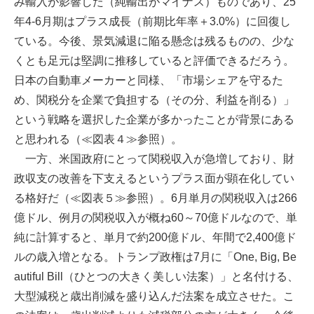
み輸入が影響した（純輸出がマイナス）ものであり、25
年4-6月期はプラス成長（前期比年率＋3.0%）に回復し
ている。今後、景気減退に陥る懸念は残るものの、少な
くとも足元は堅調に推移していると評価できるだろう。
日本の自動車メーカーと同様、「市場シェアを守るた
め、関税分を企業で負担する（その分、利益を削る）」
という戦略を選択した企業が多かったことが背景にある
と思われる（≪図表４≫参照）。
一方、米国政府にとって関税収入が急増しており、財
政収支の改善を下支えるというプラス面が顕在化してい
る格好だ（≪図表５≫参照）。6月単月の関税収入は266
億ドル、例月の関税収入が概ね60～70億ドルなので、単
純に計算すると、単月で約200億ドル、年間で2,400億ド
ルの歳入増となる。トランプ政権は7月に「One, Big, Be
autiful Bill（ひとつの大きく美しい法案）」と名付ける、
大型減税と歳出削減を盛り込んだ法案を成立させた。こ