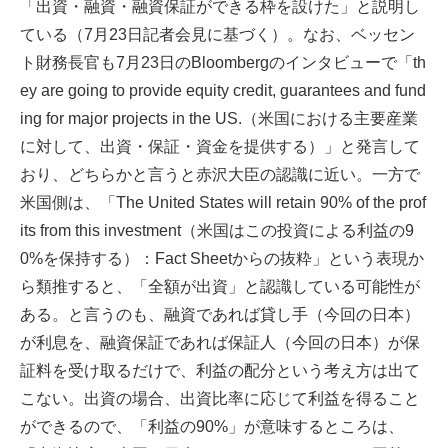
「出資・融資・融資保証ができる枠を設けた」と説明し
ている（7月23日記者会見に基づく）。なお、ベッセン
ト財務長官も7月23日のBloombergのインタビューで「th
ey are going to provide equity credit, guarantees and fund
ing for major projects in the US.（米国における主要産業
に対して、出資・保証・資金を提供する）」と発言して
おり、どちらかと言うと赤沢大臣の認識に近い。一方で
米国側は、「The United States will retain 90% of the prof
its from this investment（米国はこの投資による利益の9
0%を保持する）：Fact Sheetからの抜粋」という表現か
ら類推すると、「全額が出資」と認識している可能性が
ある。と言うのも、融資であれば貸し手（今回の日本）
が利息を、融資保証であれば保証人（今回の日本）が保
証料を受け取るだけで、利益の配分という考え方は出て
こない。出資の場合、出資比率に応じて利益を得ること
ができるので、「利益の90%」が意味するところは、