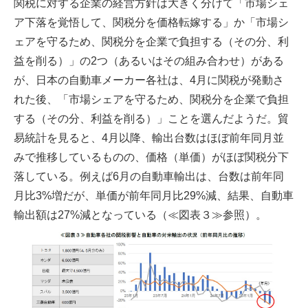
関税に対する企業の経営方針は大きく分けて「市場シェ
ア下落を覚悟して、関税分を価格転嫁する」か「市場シ
ェアを守るため、関税分を企業で負担する（その分、利
益を削る）」の2つ（あるいはその組み合わせ）がある
が、日本の自動車メーカー各社は、4月に関税が発動さ
れた後、「市場シェアを守るため、関税分を企業で負担
する（その分、利益を削る）」ことを選んだようだ。貿
易統計を見ると、4月以降、輸出台数はほぼ前年同月並
みで推移しているものの、価格（単価）がほぼ関税分下
落している。例えば6月の自動車輸出は、台数は前年同
月比3%増だが、単価が前年同月比29%減、結果、自動車
輸出額は27%減となっている（≪図表３≫参照）。