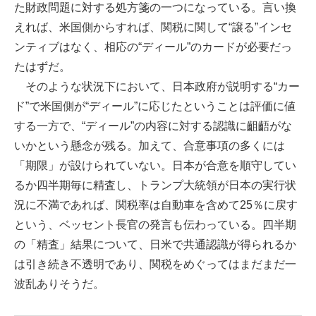
た財政問題に対する処方箋の一つになっている。言い換
えれば、米国側からすれば、関税に関して“譲る”インセ
ンティブはなく、相応の“ディール”のカードが必要だっ
たはずだ。
そのような状況下において、日本政府が説明する“カー
ド”で米国側が“ディール”に応じたということは評価に値
する一方で、“ディール”の内容に対する認識に齟齬がな
いかという懸念が残る。加えて、合意事項の多くには
「期限」が設けられていない。日本が合意を順守してい
るか四半期毎に精査し、トランプ大統領が日本の実行状
況に不満であれば、関税率は自動車を含めて25％に戻す
という、ベッセント長官の発言も伝わっている。四半期
の「精査」結果について、日米で共通認識が得られるか
は引き続き不透明であり、関税をめぐってはまだまだ一
波乱ありそうだ。