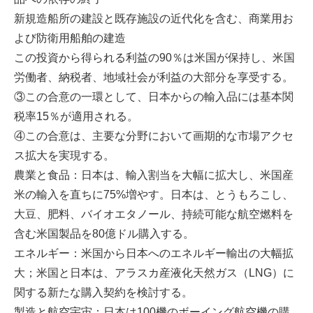
新規造船所の建設と既存施設の近代化を含む、商業用お
よび防衛用船舶の建造
この投資から得られる利益の90％は米国が保持し、米国
労働者、納税者、地域社会が利益の大部分を享受する。
③この合意の一環として、日本からの輸入品には基本関
税率15％が適用される。
④この合意は、主要な分野において画期的な市場アクセ
ス拡大を実現する。
農業と食品：日本は、輸入割当を大幅に拡大し、米国産
米の輸入を直ちに75%増やす。日本は、とうもろこし、
大豆、肥料、バイオエタノール、持続可能な航空燃料を
含む米国製品を80億ドル購入する。
エネルギー：米国から日本へのエネルギー輸出の大幅拡
大；米国と日本は、アラスカ産液化天然ガス（LNG）に
関する新たな購入契約を検討する。
製造と航空宇宙：日本は100機のボーイング航空機の購