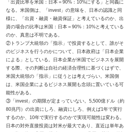
「出資比率を米国：日本＝90%：10%にする」と同義に
なる。米国側は、「invest」の意味を、日本の認識と同
様に、「出資・融資・融資保証」と考えているのか、出
資の場合の比率は米国：日本＝90%：10%と考えている
のか、真意は不明である。
②トランプ大統領の「指示」で投資するとして、誰がそ
のビジネスを行うのかについて、日本政府は「日本企業
による」としている。日本企業が米国でビジネスを展開
する際、その判断は自社の経済合理性に基づくはずで、
米国大統領の「指示」に従うとは考えづらい。米国側
は、米国企業によるビジネス展開も念頭に置いている可
能性がある。
③「invest」の期限が定まっていない。5,500億ドル（約
80兆円）の出資にしろ、融資にしろ、例えば1年で実行
するのか、10年で実行するのかで実現可能性は変わる。
日本の対外直接投資は対米が最大であり、直近は単年あ