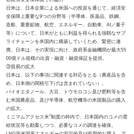
日米は、日本企業による米国への投資を通じて、経済安
全保障上重要な9つの分野等（半導体、医薬品、鉄鋼、
造船、重要鉱物、航空、エネルギー、自動車、AI／量子
等）について、日米がともに利益を得られる強靱なサプ
ライチェーンを米国内に構築していくため、緊密に連
携。日本は、その実現に向け、政府系金融機関が最大55
00億ドル規模の出資・融資・融資保証を提供。
③貿易の拡大
日本は、以下の事項に関連する対応をとる（農産品を含
め、日本側の関税引下げは含まれていない）。
バイオエタノール、大豆、トウモロコシ及び肥料等を含
む米国農産品、及び半導体、航空機等の米国製品の購入
の拡大。
2
ミニマムアクセス米
制度の枠内で、日本国内のコメの需
給状況等も勘案しつつ、必要なコメの調達を確保。
LNG等米国産エネルギーの安定的及び長期的な購入。ア