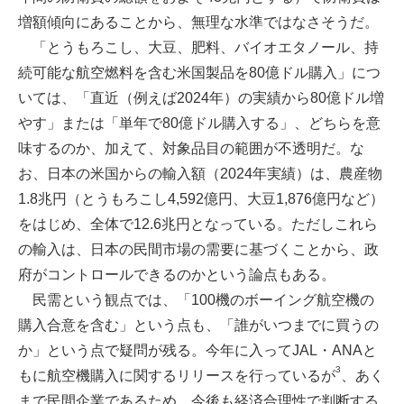
増額傾向にあることから、無理な水準ではなさそうだ。
「とうもろこし、大豆、肥料、バイオエタノール、持
続可能な航空燃料を含む米国製品を80億ドル購入」につ
いては、「直近（例えば2024年）の実績から80億ドル増
やす」または「単年で80億ドル購入する」、どちらを意
味するのか、加えて、対象品目の範囲が不透明だ。な
お、日本の米国からの輸入額（2024年実績）は、農産物
1.8兆円（とうもろこし4,592億円、大豆1,876億円など）
をはじめ、全体で12.6兆円となっている。ただしこれら
の輸入は、日本の民間市場の需要に基づくことから、政
府がコントロールできるのかという論点もある。
民需という観点では、「100機のボーイング航空機の
購入合意を含む」という点も、「誰がいつまでに買うの
か」という点で疑問が残る。今年に入ってJAL・ANAと
3
もに航空機購入に関するリリースを行っているが
、あく
まで民間企業であるため、今後も経済合理性で判断する