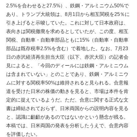
2.5%を合わせると27.5%）、鉄鋼・アルミニウム50%で
あり、トランプ大統領は、8月1日から相互関税を25％に
引き上げると示唆していた。これに対して日本政府は、
表向きは関税撤廃を求めるとしていたが、この度、相互
関税、自動車・自動車部品ともに15%（自動車・自動車
部品は既存税率2.5%を含む）で着地した。なお、7月23
日の赤沢経済再生担当大臣（以下、赤沢大臣）の記者会
見によると、「今回のディールには鉄鋼・アルミニウム
は含まれていない」とのことであり、鉄鋼・アルミニウ
ムに対する関税率50%は維持されると見られる。合意報
道を受けた日米の株価の動きを見ると、市場は本件を肯
定的に捉えているようだ。ただ、合意に関する正式な文
書は締結されておらず、日米両国からの説明内容を見る
と、認識に齟齬があるのではないかという懸念が残る。
本稿では、日米両国の発表を分析したうえで、合意内容
を評価したい。