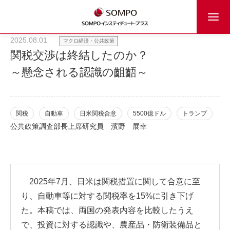
2025.08.01
マクロ経済・公共政策
関税交渉は終結したのか？
～懸念される認識の齟齬～
関税
自動車
日米関税合意
5500億ドル
トランプ
公共政策調査部長上席研究員
濱野 展幸
2025年7月、日米は関税措置に関して合意に至
り、自動車等に対する関税率を15%に引き下げ
た。本稿では、両国の発表内容を比較したうえ
で、投資に対する認識や、農産品・防衛装備品と