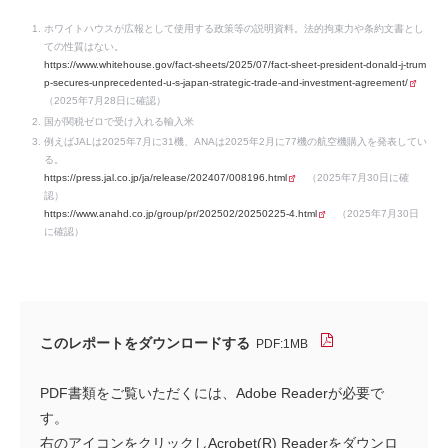
ホワイトハウスが広報として使用する政策等の説明資料。法的拘束力や条約文書とし
ての性質はない。
https://www.whitehouse.gov/fact-sheets/2025/07/fact-sheet-president-donald-j-trum
p-secures-unprecedented-u-s-japan-strategic-trade-and-investment-agreement/
（2025年7月28日に確認）
国が関税ゼロで受け入れる輸入米
例えばJALは2025年7月に31機、ANAは2025年2月に77機の航空機購入を発表してい
る。
https://press.jal.co.jp/ja/release/202407/008196.html
（2025年7月30日に確
認）
https://www.anahd.co.jp/group/pr/202502/20250225-4.html
（2025年7月30日
に確認）
このレポートをダウンロードする
PDF:1MB
PDF書類をご覧いただくには、Adobe Readerが必要で
す。
右のアイコンをクリックしAcrobet(R) Readerをダウンロ