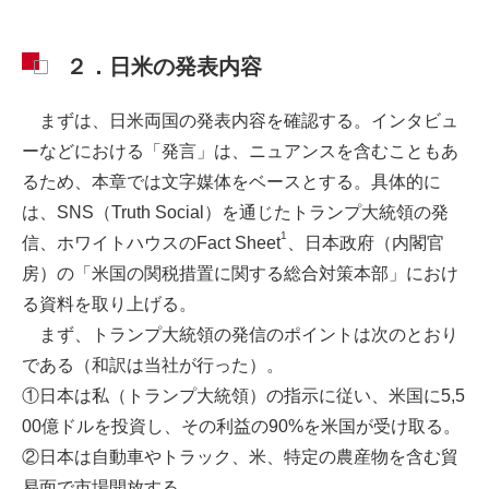
２．日米の発表内容
まずは、日米両国の発表内容を確認する。インタビュ
ーなどにおける「発言」は、ニュアンスを含むこともあ
るため、本章では文字媒体をベースとする。具体的に
は、SNS（Truth Social）を通じたトランプ大統領の発
1
信、ホワイトハウスのFact Sheet
、日本政府（内閣官
房）の「米国の関税措置に関する総合対策本部」におけ
る資料を取り上げる。
まず、トランプ大統領の発信のポイントは次のとおり
である（和訳は当社が行った）。
①日本は私（トランプ大統領）の指示に従い、米国に5,5
00億ドルを投資し、その利益の90%を米国が受け取る。
②日本は自動車やトラック、米、特定の農産物を含む貿
易面で市場開放する。