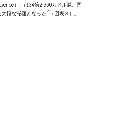
ence）」は34億2,660万ドル減、国
6
れぞれ大幅な減額となった
（図表３）。