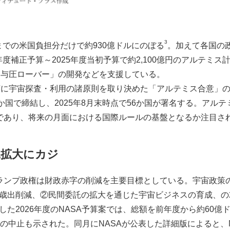
3
までの米国負担分だけで約930億ドルにのぼる
。加えて各国の
年度補正予算～2025年度当初予算で約2,100億円のアルテミ
「与圧ローバー」の開発などを支援している。
に宇宙探査・利用の諸原則を取り決めた「アルテミス合意」の拡
か国で締結し、2025年8月末時点で56か国が署名する。アル
であり、将来の月面における国際ルールの基盤となるか注目さ
委託拡大にカジ
次トランプ政権は財政赤字の削減を主要目標としている。宇宙政
る歳出削減、②民間委託の拡大を通じた宇宙ビジネスの育成、の
表した2026年度のNASA予算案では、総額を前年度から約60
y」の中止も示された。同月にNASAが公表した詳細版によると、