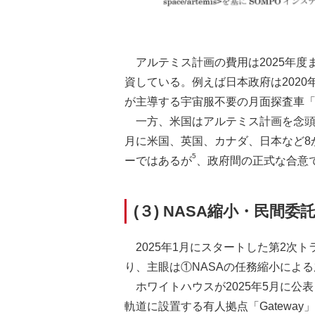
アルテミス計画の費用は2025年度
資している。例えば日本政府は2020
が主導する宇宙服不要の月面探査車
一方、米国はアルテミス計画を念頭
月に米国、英国、カナダ、日本など8
5
ーではあるが
、政府間の正式な合意
(３) NASA縮小・民間
2025年1月にスタートした第2
り、主眼は①NASAの任務縮小によ
ホワイトハウスが2025年5月に公
軌道に設置する有人拠点「Gatewa