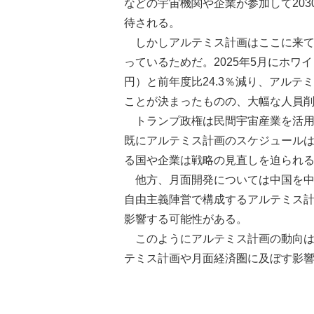
などの宇宙機関や企業が参加して20
待される。
しかしアルテミス計画はここに来て
っているためだ。2025年5月にホワイ
円）と前年度比24.3％減り、アル
ことが決まったものの、大幅な人員削
トランプ政権は民間宇宙産業を活
既にアルテミス計画のスケジュール
る国や企業は戦略の見直しを迫られ
他方、月面開発については中国を中
自由主義陣営で構成するアルテミス計
影響する可能性がある。
このようにアルテミス計画の動向
テミス計画や月面経済圏に及ぼす影