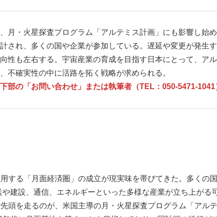
、月・火星探査プログラム「アルテミス計画」にも影響し始め
計され、多くの国や企業が参加している。遅延や変更が発生す
向性も左右する。宇宙産業の育成を目指す日本にとって、アル
、不確実性の中に活路を拓く戦略が求められる。
の「お問い合わせ」または執筆者（TEL：050-5471-10
利用する「月面経済圏」の成立が現実味を帯びてきた。多くの
輸送や建設、通信、エネルギーといった多様な産業が立ち上がる
で先頭を走るのが、米国主導の月・火星探査プログラム「アル