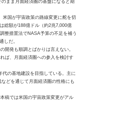
そのまま月面経済圏の基盤になると期
、米国が宇宙政策の路線変更に舵を切
総額が188億ドル（約2兆7,000億
調整措置法でNASA予算の不足を補う
通しだ。
間の開発も順調とばかりは言えない。
じれば、月面経済圏への参入を検討す
0年代の基地建設を目指している。主に
成などを通じて月面経済圏の性格にも
で本稿では米国の宇宙政策変更がアル