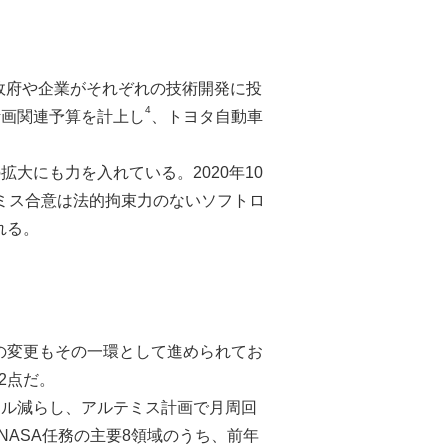
政府や企業がそれぞれの技術開発に投
4
ス計画関連予算を計上し
、トヨタ自動車
大にも力を入れている。2020年10
テミス合意は法的拘束力のないソフトロ
れる。
策の変更もその一環として進められてお
2点だ。
億ドル減らし、アルテミス計画で月周回
NASA任務の主要8領域のうち、前年