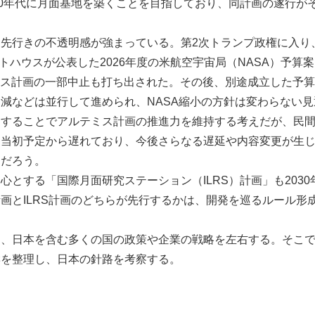
30年代に月面基地を築くことを目指しており、同計画の遂行が
先行きの不透明感が強まっている。第2次トランプ政権に入り
トハウスが公表した2026年度の米航空宇宙局（NASA）予算案は
テミス計画の一部中止も打ち出された。その後、別途成立した予算
減などは並行して進められ、NASA縮小の方針は変わらない見
用することでアルテミス計画の推進力を維持する考えだが、民
は当初予定から遅れており、今後さらなる遅延や内容変更が生
るだろう。
心とする「国際月面研究ステーション（ILRS）計画」も203
画とILRS計画のどちらが先行するかは、開発を巡るルール形
は、日本を含む多くの国の政策や企業の戦略を左右する。そこ
響を整理し、日本の針路を考察する。