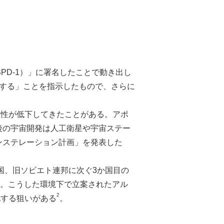
PD-1）」に署名したことで動き出し
施する」ことを指示したもので、さらに
位性が低下してきたことがある。アポ
後の宇宙開発は人工衛星や宇宙ステー
ンステレーション計画」を発表した
米国、旧ソビエト連邦に次ぐ3か国目の
た。こうした環境下で立案されたアル
2
化する狙いがある
。