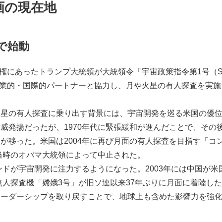
画の現在地
で始動
政権にあったトランプ大統領が大統領令「宇宙政策指令第1号（S
て「商業的・国際的パートナーと協力し、月や火星の有人探査を実
火星の有人探査に乗り出す背景には、宇宙開発を巡る米国の優
威発揚だったが、1970年代に緊張緩和が進んだことで、その
が移った。米国は2004年に再び月面の有人探査を目指す「コ
に当時のオバマ大統領によって中止された。
インドが宇宙開発に注力するようになった。2003年には中国が
は無人探査機「嫦娥3号」が旧ソ連以来37年ぶりに月面に着陸し
リーダーシップを取り戻すことで、地球上も含めた影響力を強