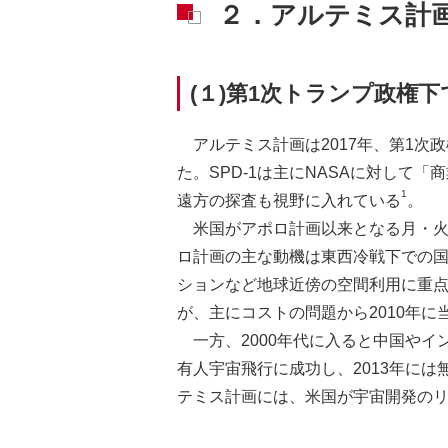
２．アルテミス計
(１)第1次トランプ政権下
アルテミス計画は2017年、第1次
た。SPD-1は主にNASAに対し
1
遠方の探査も視野に入れている
。
米国がアポロ計画以来となる月・
ロ計画の主な動機は東西冷戦下での国
ションなど地球近傍の空間利用に重点
が、主にコストの問題から2010年
一方、2000年代に入ると中国や
有人宇宙飛行に成功し、2013年に
テミス計画には、米国が宇宙開発の