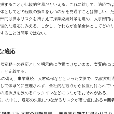
把握することが比較的容易だといえる。これに対して、適応で
全体としてどの程度の効果をもつのかを見通すことは難しい。
造部門は洪水リスクを踏まえて操業継続対策を進め、人事部門
合理的な適応にみえる。しかし、それらが企業全体としてどの
析することは簡単ではない。
な適応
気候変動への適応として明示的に位置づけないまま、実質的に
応」と定義する。
の備え、事業継続、人材確保などといった文脈で、気候変動適
として体系的に整理されず、全社的な観点から位置付けられて
来の選択肢を狭めるロックインなどにつながるおそれがある。
」の中に、適応の失敗につながるリスクが潜む点にある
≪図