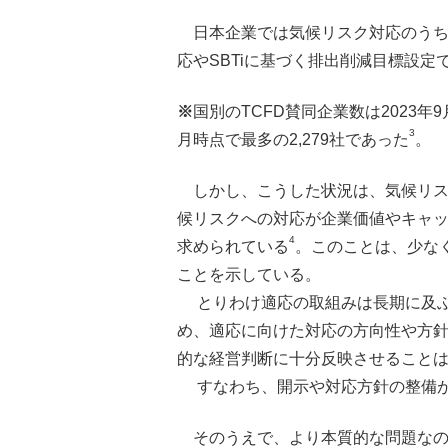
日本企業では気候リスク対応のうち情
応やSBTiに基づく排出削減目標設
※
国別のTCFD賛同企業数は2023年
3
月時点で最多の2,279社であった
。
しかし、こうした状況は、気候リ
候リスクへの対応が企業価値やキャ
4
求められている
。このことは、少な
ことを示している。
とりわけ適応の取組みは長期に及ぶ
め、適応に向けた対応の方向性や方
的な経営判断に十分反映させること
すなわち、開示や対応方針の整備が
そのうえで、より本質的な問題な