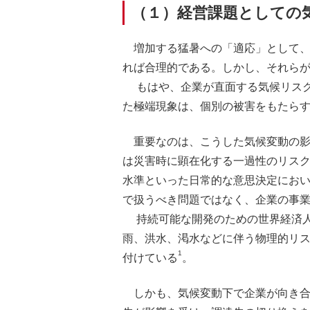
（１）経営課題としての
増加する猛暑への「適応」として、
れば合理的である。しかし、それら
もはや、企業が直面する気候リスク
た極端現象は、個別の被害をもたら
重要なのは、こうした気候変動の
は災害時に顕在化する一過性のリス
水準といった日常的な意思決定にお
で扱うべき問題ではなく、企業の事
持続可能な開発のための世界経済人会議（WBC
雨、洪水、渇水などに伴う物理的リ
1
付けている
。
しかも、気候変動下で企業が向き