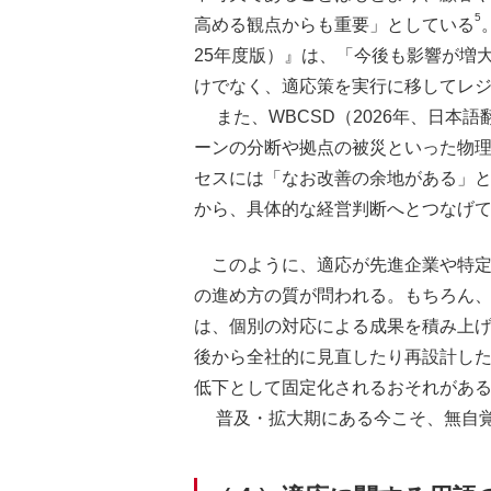
5
高める観点からも重要」としている
25年度版）』は、「今後も影響が増
けでなく、適応策を実行に移してレ
また、WBCSD（2026年、日本
ーンの分断や拠点の被災といった物
セスには「なお改善の余地がある」
から、具体的な経営判断へとつなげ
このように、適応が先進企業や特
の進め方の質が問われる。もちろん
は、個別の対応による成果を積み上
後から全社的に見直したり再設計し
低下として固定化されるおそれがあ
普及・拡大期にある今こそ、無自覚