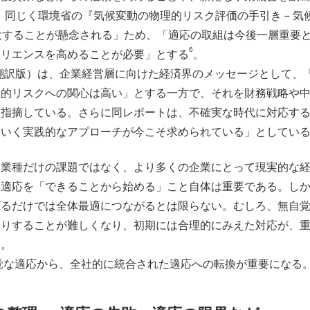
。同じく環境省の『気候変動の物理的リスク評価の手引き－気候
大することが懸念される」ため、「適応の取組は今後一層重要
6
ジリエンスを高めることが必要」とする
。
語翻訳版）は、企業経営層に向けた経済界のメッセージとして、
理的リスクへの関心は高い」とする一方で、それを財務戦略や
と指摘している。さらに同レポートは、不確実な時代に対応す
ていく実践的なアプローチが今こそ求められている」としてい
定業種だけの課題ではなく、より多くの企業にとって現実的な
、適応を「できることから始める」こと自体は重要である。し
げるだけでは全体最適につながるとは限らない。むしろ、無自
たりすることが難しくなり、初期には合理的にみえた対応が、
る。
な適応から、全社的に統合された適応への転換が重要になる