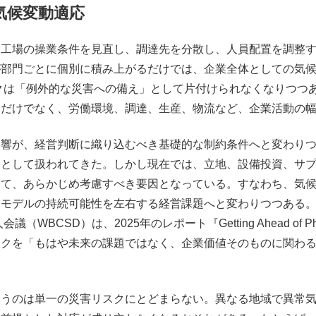
気候変動適応
工場の操業条件を見直し、調達先を分散し、人員配置を調整す
が部門ごとに個別に積み上がるだけでは、企業全体としての気
は「例外的な災害への備え」として片付けられなくなりつつあ
すだけでなく、労働環境、調達、生産、物流など、企業活動の
影響が、経営判断に織り込むべき基礎的な制約条件へと変わり
クとして扱われてきた。しかし現在では、立地、設備投資、サ
いて、あらかじめ考慮すべき要因となっている。すなわち、気
業モデルの持続可能性を左右する経営課題へと変わりつつある
SD）は、2025年のレポート『Getting Ahead of Phy
スクを「もはや未来の課題ではなく、企業価値そのものに関わ
合うのは単一の災害リスクにとどまらない。異なる地域で異常