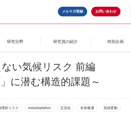
メルマガ登録
お問い合わせ
研究分野
研究員の紹介
特別企画
ない気候リスク 前編
応」に潜む構造的課題～
物理的リスク
maladaptation
主流化
全体最適
気候変動