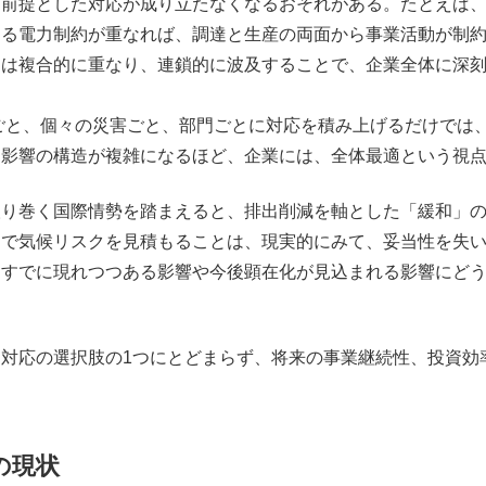
を前提とした対応が成り立たなくなるおそれがある。たとえば
よる電力制約が重なれば、調達と生産の両面から事業活動が制
には複合的に重なり、連鎖的に波及することで、企業全体に深
と、個々の災害ごと、部門ごとに対応を積み上げるだけでは、
、影響の構造が複雑になるほど、企業には、全体最適という視
取り巻く国際情勢を踏まえると、排出削減を軸とした「緩和」
提で気候リスクを見積もることは、現実的にみて、妥当性を失
、すでに現れつつある影響や今後顕在化が見込まれる影響にど
対応の選択肢の1つにとどまらず、将来の事業継続性、投資効
の現状