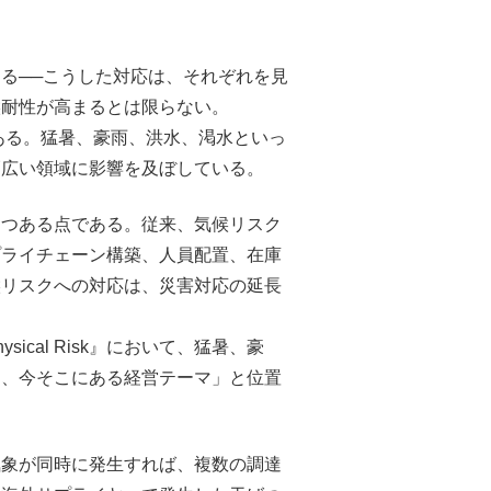
る──こうした対応は、それぞれを見
候耐性が高まるとは限らない。
る。猛暑、豪雨、洪水、渇水といっ
幅広い領域に影響を及ぼしている。
つつある点である。従来、気候リスク
プライチェーン構築、人員配置、在庫
候リスクへの対応は、災害対応の延長
。
sical Risk』において、猛暑、豪
る、今そこにある経営テーマ」と位置
気象が同時に発生すれば、複数の調達