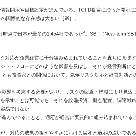
報開示や目標設定が進んでいる。TCFD提言に沿った開示に加え
定での国際的な存在感は大きい
（※）
。
2
9月時点で日本が最多の1,454社であった
。SBT（Near-term
スク対応が企業経営に十分組み込まれていることを直ちに意味
ッシュ・フローにどのような影響を及ぼし、それが経営判断に
くとも投資家との関係において、気候リスク対応と経営判断と
影響を考慮する必要があり、リスクの回避・軽減により見込ま
針を示すことは可能でも、それを設備投資、拠点配置、調達戦
は容易ではない。
進んでいることと、適応が経営に実質的に組み込まれているこ
のが、対応の成果の捉えやすさにおける緩和と適応の違いであ