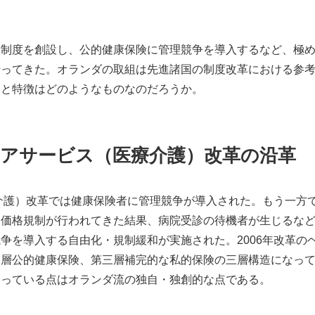
険制度を創設し、公的健康保険に管理競争を導入するなど、極
行ってきた。オランダの取組は先進諸国の制度改革における参
向と特徴はどのようなものなのだろうか。
ルスケアサービス（医療介護）改革の沿革
療介護）改革では健康保険者に管理競争が導入された。もう一方
的価格規制が行われてきた結果、病院受診の待機者が生じるな
争を導入する自由化・規制緩和が実施された。2006年改革の
二層公的健康保険、第三層補完的な私的保険の三層構造になっ
なっている点はオランダ流の独自・独創的な点である。