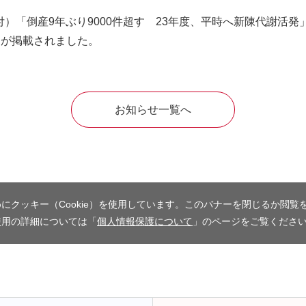
日付）「倒産9年ぶり9000件超す 23年度、平時へ新陳代謝活
トが掲載されました。
お知らせ一覧へ
にクッキー（Cookie）を使用しています。このバナーを閉じるか閲覧
使用の詳細については「
個人情報保護について
」のページをご覧くださ