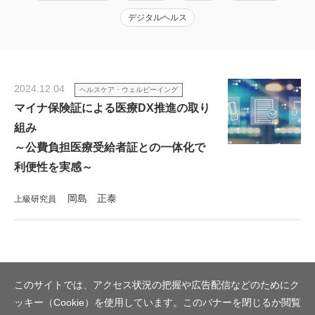
デジタルヘルス
2024.12.04
ヘルスケア・ウェルビーイング
マイナ保険証による医療DX推進の取り
組み
～公費負担医療受給者証との一体化で
利便性を実感～
岡島 正泰
上級研究員
このサイトでは、アクセス状況の把握や広告配信などのためにク
ッキー（Cookie）を使用しています。このバナーを閉じるか閲覧