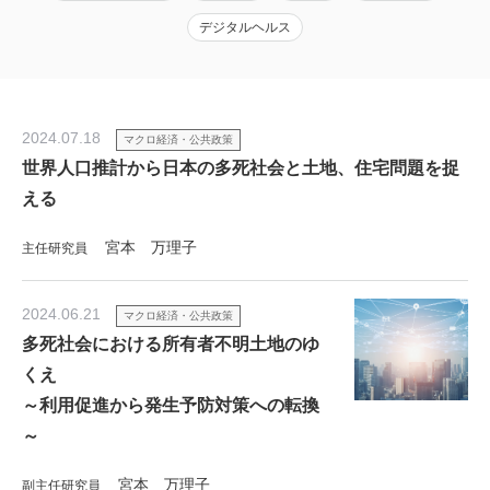
デジタルヘルス
2024.07.18
マクロ経済・公共政策
世界人口推計から日本の多死社会と土地、住宅問題を捉
える
宮本 万理子
主任研究員
2024.06.21
マクロ経済・公共政策
多死社会における所有者不明土地のゆ
くえ
～利用促進から発生予防対策への転換
～
宮本 万理子
副主任研究員