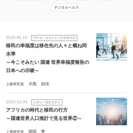
デジタルヘルス
2025.05.15
ワーク・エコノミックグロース
移民の幸福度は移住先の人々と概ね同
水準
～今こそみたい 国連 世界幸福度報告の
日本への示唆～
大島 由佳
上級研究員
2024.10.04
シティ・モビリティ
アフリカの時代と移民の行方
～国連世界人口推計で見る世界②～
岡田 豊
上席研究員