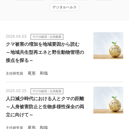
デジタルヘルス
2026.04.03
マクロ経済・公共政策
クマ被害の増加を地域要因から読む
～地域共生型再エネと野生動物管理の
接点を探る～
尾形 和哉
主任研究員
2025.02.25
マクロ経済・公共政策
人口減少時代における人とクマの距離
～人身被害防止と生物多様性保全の両
立に向けて～
尾形 和哉
主任研究員