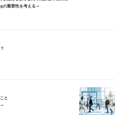
ingの重要性を考える～
？
ること
～