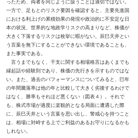
ったため、両者を同じように扱うことは適切ではない。
一方で、足もとのリスク要因を確認すると、主要先進国
における利上げの累積効果の発現や政治的に不安定な日
本の状況、世界的な地政学リスクの高まりなど、株価が
大きく下落するリスクは枚挙に暇がない。辰巳天井とい
う言葉を無下にすることができない環境であることも、
また事実である。
言うまでもなく、干支に関する相場格言はあくまでも
縁起話や経験則であり、株価の先行きを示すものではな
い。また、過去のパフォーマンスについてみると、巳年
の年間騰落率は他の年と比較して大きく劣後するわけで
はなく、勝率もそれほど悪くない（図表４）。それで
も、株式市場が過度に楽観的となる局面に遭遇した際
に、辰巳天井という言葉を思い出し、警戒心を持つこと
は、相場に対峙する上でご利益のあるお守りになるかも
しれない。