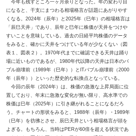
今年も残すところ一ヶ月余りとなった。年の変わり目
になると、干支にまつわる相場格言が話題にあがりやす
くなる。2024年（辰年）と2025年（巳年）の相場格言は
「辰巳天井」であり、辰年と巳年に株価が天井をつけや
すいことを意味している。過去の日経平均株価のデータ
をみると、確かに天井をつけている年が少なくない（図
表１、図表２）。1970年代までに確認できる天井は踊り
場に近いものであるが、1980年代以降の天井は日本のバ
ブル崩壊前（1989年（巳年））とITバブル崩壊前（2000
年（辰年））といった歴史的な転換点となっている。
今回の辰年（2024年）は、株価の急激な上昇局面に位
置しており、年末に急激な変化が無い限り、高水準での
株価は巳年（2025年）に引き継がれることになるだろ
う。チャートの形状をみると、1988年（辰年）・1989年
（巳年）を彷彿とさせ、辰巳天井という相場格言が頭を
よぎる。もちろん、当時はPERが60倍を超える状況であ