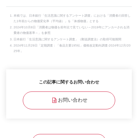
本稿では、日本銀行「生活意識に関するアンケート調査」における「消費者の回答し
た1年前からの物価変化率（平均値）」を「体感物価」とする
2024年10月8日「消費者は物価を前年比で見ていない～2019年にアンカーされる消
費者の物価基準～」を参照
日本銀行「生活意識に関するアンケート調査」（郵送調査法）の取得可能期間
2024年11月29日「定期調査：「食品主要195社」価格改定動向調査‐2024年12月/20
25年」
この記事に関するお問い合わせ
お問い合わせ