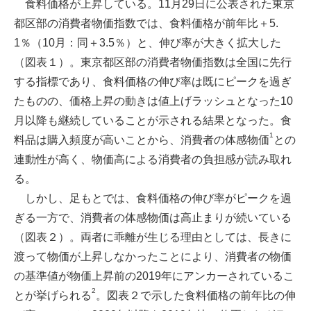
食料価格が上昇している。11月29日に公表された東京
都区部の消費者物価指数では、食料価格が前年比＋5.
1％（10月：同＋3.5％）と、伸び率が大きく拡大した
（図表１）。東京都区部の消費者物価指数は全国に先行
する指標であり、食料価格の伸び率は既にピークを過ぎ
たものの、価格上昇の動きは値上げラッシュとなった10
月以降も継続していることが示される結果となった。食
1
料品は購入頻度が高いことから、消費者の体感物価
との
連動性が高く、物価高による消費者の負担感が読み取れ
る。
しかし、足もとでは、食料価格の伸び率がピークを過
ぎる一方で、消費者の体感物価は高止まりが続いている
（図表２）。両者に乖離が生じる理由としては、長きに
渡って物価が上昇しなかったことにより、消費者の物価
の基準値が物価上昇前の2019年にアンカーされているこ
2
とが挙げられる
。図表２で示した食料価格の前年比の伸