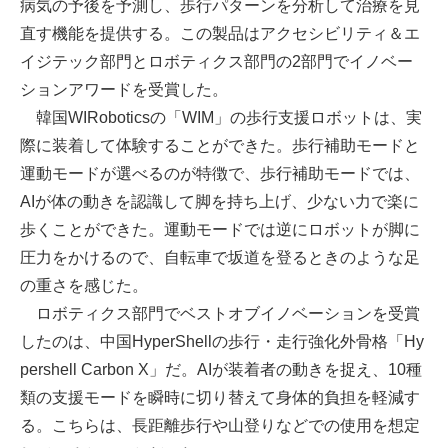
病気の予後を予測し、歩行パターンを分析して治療を見
直す機能を提供する。この製品はアクセシビリティ＆エ
イジテック部門とロボティクス部門の2部門でイノベー
ションアワードを受賞した。
韓国WIRoboticsの「WIM」の歩行支援ロボットは、実
際に装着して体験することができた。歩行補助モードと
運動モードが選べるのが特徴で、歩行補助モードでは、
AIが体の動きを認識して脚を持ち上げ、少ない力で楽に
歩くことができた。運動モードでは逆にロボットが脚に
圧力をかけるので、自転車で坂道を登るときのような足
の重さを感じた。
ロボティクス部門でベストオブイノベーションを受賞
したのは、中国HyperShellの歩行・走行強化外骨格「Hy
pershell Carbon X」だ。AIが装着者の動きを捉え、10種
類の支援モードを瞬時に切り替えて身体的負担を軽減す
る。こちらは、長距離歩行や山登りなどでの使用を想定