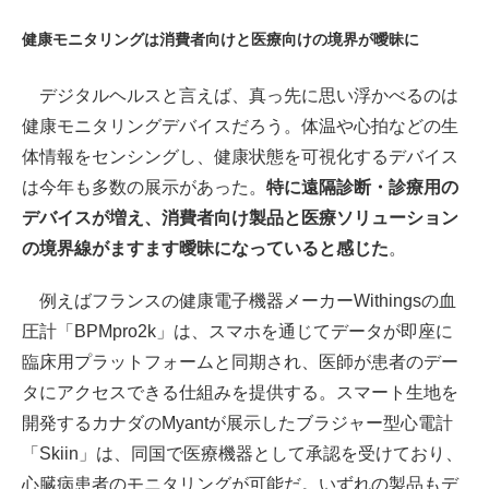
健康モニタリングは消費者向けと医療向けの境界が曖昧に
デジタルヘルスと言えば、真っ先に思い浮かべるのは
健康モニタリングデバイスだろう。体温や心拍などの生
体情報をセンシングし、健康状態を可視化するデバイス
は今年も多数の展示があった。
特に遠隔診断・診療用の
デバイスが増え、消費者向け製品と医療ソリューション
の境界線がますます曖昧になっていると感じた
。
例えばフランスの健康電子機器メーカーWithingsの血
圧計「BPMpro2k」は、スマホを通じてデータが即座に
臨床用プラットフォームと同期され、医師が患者のデー
タにアクセスできる仕組みを提供する。スマート生地を
開発するカナダのMyantが展示したブラジャー型心電計
「Skiin」は、同国で医療機器として承認を受けており、
心臓病患者のモニタリングが可能だ。いずれの製品もデ