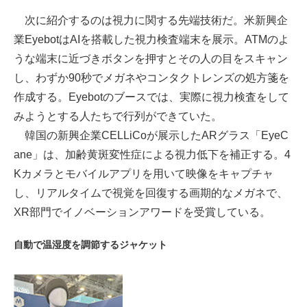
次に紹介するのは視力に関する先端技術だ。米新興企
業EyebotはAIを搭載した視力検査端末を展示。ATMのよ
うな端末に近づきボタンを押すとその人の目をスキャン
し、わずか90秒でメガネやコンタクトレンズの処方箋を
作成する。Eyebotのブースでは、実際に視力検査をして
みようとする人たちで行列ができていた。
韓国の新興企業CELLiCoが展示したARグラス「EyeC
ane」は、加齢黄斑変性症による視力低下を補正する。4
Kカメラとモバイルアプリを用いて映像をキャプチャ
し、リアルタイムで視覚を回復する画期的なメガネで、
XR部門でイノベーションアワードを受賞している。
自動で温湿度を調節するジャケット