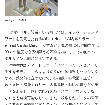
Withingsの「OMNIA」
自宅でセルフ診断という観点では、イノベーションア
ワードを受賞した台湾のFaceHeartのAI内蔵ミラー「Fac
eHeart Cardio Mirror」が秀逸だ。鏡の前に45秒間立てば
90％の精度で心房細動や心不全を検出し、その他のバイ
タルサインも同時に測定できる。
Withingsはスマートミラー「Omnia」のコンセプトモ
デルを発表。こちらはより多くの生体情報をセンシング
する。鏡の前に立つだけで、心拍数・心電図・血管年
齢・血圧・消費カロリー・内臓脂肪・睡眠の質などのデ
ータを測定し、同社の既存製品（スマートウォッチな
ど）とも連携可能らしい。また、収集したデータの医師
との共有や医療専門家とのオンライン相談も想定されて