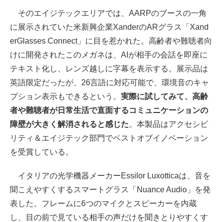
そのエイジテックエリアでは、AARPのブースの一角
に展示されていた米新興企業XanderのARグラス「Xand
erGlasses Connect」に目を惹かれた。高齢者や難聴者向
けに開発されたこのメガネは、AIが相手の会話を即座に
テキスト化し、レンズ越しに字幕を表示する。展示品は
英語限定だったが、26言語に対応可能で、環境音のキャ
プション表示もできるという。
実際に試してみて、高齢
者や難聴者が日常生活で直面するコミュニケーションの
障壁が大きく解消されると感じた
。本製品はアクセシビ
リティ＆エイジテック部門でベストオブイノベーション
を受賞している。
イタリアの光学機器メーカーEssilor Luxotticaは、音を
聞こえやすくするスマートグラス「Nuance Audio」を発
表した。フレームに6つのマイクとスピーカーを内蔵
し、目の前で見ている相手の声だけを聞きとりやすくす