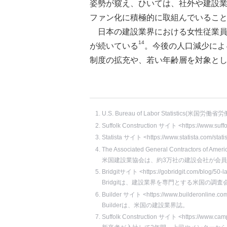
姿勢が窺え、ひいては、社外や建設
ファン化に積極的に取組んでいるこ
日本の建設業界における女性従業員比
14
が続いている
。今後の人口減少によ
制度の拡充や、若い年齢層を対象と
U.S. Bureau of Labor Statistics(米国労働省労働
Suffolk Construction サイト <https://www.suff
Statista サイト <https://www.statista.com/stat
The Associated General Contractors of Am
米国建設業協会は、約3万社の建設会社が会
Bridgitサイト <https://gobridgit.com/blog/50-lar
Bridgitは、建設業界を専門とする米国の調査
Builder サイト <https://www.builderonline.com/
Builderは、米国の建設業界誌。
Suffolk Construction サイト <https://www.campu