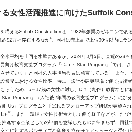
性活躍推進に向けたSuffolk Const
Suffolk Constructionは、1982年創業のゼネコンであ
4
約92万社存在するなか
、同社は売上高で上位30位以内にラ
米平均を上回る水準にあるが、2024年3月5日、直近の28％
7
け教育支援プログラム「Career Start Program」
では、さ
8
充させていく」と同社の人事担当役員は発言している
。また、
設業界における女性比率、特に、設計や建築現場で働く技術者の
もらうため、5～17歳の女性に対し、DIY（創作）教育など
r Start Program」（入社後2年間の教育支援プログラム
d with Us」プログラムと呼ばれるフォローアップ研修が実施
10
1≫
。また、現場で女性技術者として働く様子などが、たびた
を推進する企業としての評価を意識したものに留まらず、同社
い女性に対するポシティブな印象を抱かせるメッセージと受け