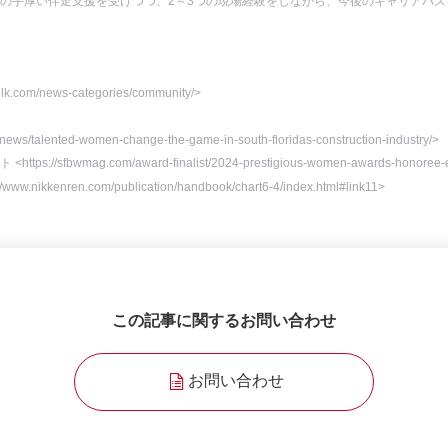
らの手厚い伴走支援を受けつつ、2～3つの現場経験をしながら、今後のキャリアパ
olk.com/news-categories/community/>
ws/talented-women-change-the-game-in-south-floridas-construction-industry/>
 <https://sfbwmag.com/award-finalist/2024-prestigious-women-awards-honoree-e
nren.com/publication/handbook/chart6-4/index.html#link11>
この記事に関するお問い合わせ
お問い合わせ