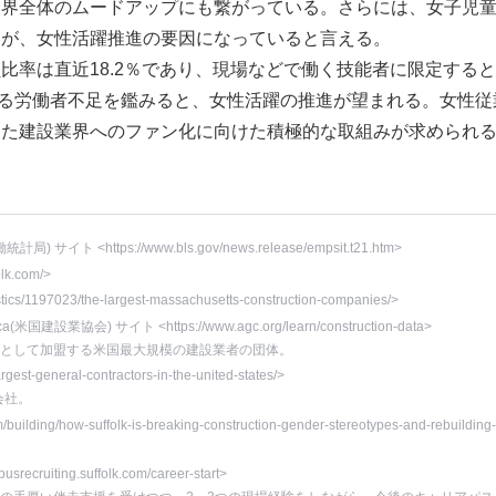
業界全体のムードアップにも繋がっている。さらには、女子児
とが、女性活躍推進の要因になっていると言える。
率は直近18.2％であり、現場などで働く技能者に限定すると2
る労働者不足を鑑みると、女性活躍の推進が望まれる。女性従
した建設業界へのファン化に向けた積極的な取組みが求められ
統計局) サイト <https://www.bls.gov/news.release/empsit.t21.htm>
olk.com/>
istics/1197023/the-largest-massachusetts-construction-companies/>
erica(米国建設業協会) サイト <https://www.agc.org/learn/construction-data>
員として加盟する米国最大規模の建設業者の団体。
gest-general-contractors-in-the-united-states/>
会社。
building/how-suffolk-is-breaking-construction-gender-stereotypes-and-rebuilding-
srecruiting.suffolk.com/career-start>