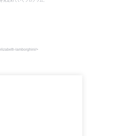
スを見定めていくプログラム。
lizabeth-lamborghini/>