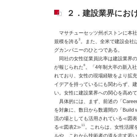
２．建設業界における女
マサチューセッツ州ボストンに本社を構える
3
規模を誇る
。また、全米で建設会社は
グカンパニーのひとつである。
同社の女性従業員比率は建設業界の全
6
が報じられた
。「4年制大卒の新入社員向
れており、女性の現場経験をより拡
イデアを持っているにも関わらず、建
い。女性に建設業界への関心を高めて
具体的には、まず、前述の「Caree
を対象に、数日から数週間の「Buil
流の場としても活用されている≪図表
11
る≪図表2≫
。これらは、女性活躍
ルや、これから技術者の道を志す若