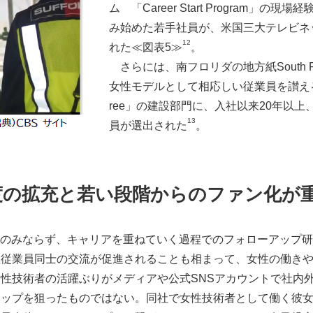
ム 「Career Start Program
み始めた若手社員が、米国三大テレビネ
12
れた≪図表5≫
。
さらには、南フロリダの地方紙South Flori
女性モデルとして相応しい従業員を讃える「Prest
ree」の建設部門に、入社以来20年以
13
員が選出された
。
度の拡充と若い段階からのファン化が
onには、新人教育のみならず、キャリアを重ねていく過程でのフォローア
性従業員同士の交流が促進されることも相まって、女性の働き
性技術者の活躍ぶりがメディアや公式SNSアカウントで社内
アップを狙ったものではない。同社で女性技術者として働く彼