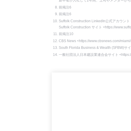
新卒者が入社して2年間、上司やメンターか
前掲注6
前掲注6
Suffolk Construction LinkedIn公式アカウント
Suffolk Construction サイト <https://www.suff
前掲注10
CBS News <https://www.cbsnews.com/miami/ne
South Florida Business & Wealth (SFBW)サイト
一般社団法人日本建設業連合会サイト <https://www.nikke