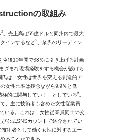
ructionの取組み
2
る
。売上高は55億ドルと同州内で最大
5
ンクインするなど
、業界のリーディン
を今後10年間で38％に引き上げる計画
まざまな現場経験をする機会が設けら
同氏は「女性は世界を変える創造的ア
女性比率は残念ながら9.9％と低
9
に積極的に関与していく」としている
。
）に加えて、主に技術者も含めた女性従業員
されている。これは、女性従業員同士の交
び公式SNSカウントで紹介されてい
で技術者として働く女性に対するエー
止めることができる。