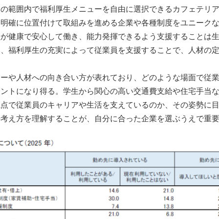
トの範囲内で福利厚生メニューを自由に選択できるカフェテリ
て明確に位置付けて取組みを進める企業や各種制度をユニーク
員が健康で安心して働き、能力発揮できるよう支援することは
は、福利厚生の充実によって従業員を支援することで、人材の
ャーや人材への向き合い方が表れており、どのような場面で従
イントになり得る。学生から関心の高い交通費支給や住宅手当
視点で従業員のキャリアや生活を支えているのか、その姿勢に
の考え方を理解することが、自分に合った企業を選ぶうえで重