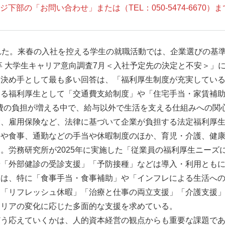
部の「お問い合わせ」または（TEL：050-5474-6670）
れた。来春の入社を控える学生の就職活動では、企業選びの基
卒 大学生キャリア意向調査7月＜入社予定先の決定と不安＞」に
決め手として最も多い回答は、「福利厚生制度が充実している（
める福利厚生として「交通費支給制度」や「住宅手当・家賃補
費の負担が増える中で、給与以外で生活を支える仕組みへの関
金、雇用保険など、法律に基づいて企業が負担する法定福利厚
宅や食事、通勤などの手当や休暇制度のほか、育児・介護、健
。労務研究所が2025年に実施した「従業員の福利厚生ニーズ
や「外部健診の受診支援」「予防接種」などは導入・利用とも
ては、特に「食事手当・食事補助」や「インフレによる生活へ
、「リフレッシュ休暇」「治療と仕事の両立支援」「介護支援
ャリアの変化に応じた多面的な支援を求めている。
どう応えていくかは、人的資本経営の観点からも重要な課題で