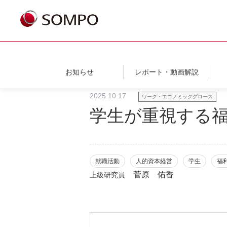
お知らせ
レポート・動画解説
2025.10.17
ワーク・エコノミックグロース
学生が重視する
就職活動
人的資本経営
学生
福
菅原 佑香
上級研究員