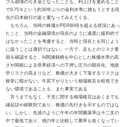
ブル崩壊の引き金となったことも、利上げを進めること
で0.75％という約30年ぶりの金利水準に挑もうとする現
在の日本銀行の姿と重なってみえてくる。
もちろん、当時の株価がPER60倍を超える状況にあっ
たこと、当時の金融環境が現在のように過度に緩和的で
はなかったことを考慮すると、当時と現在とを同じよう
に扱うことは適切ではない。一方で、足もとのリスク要
因を確認すると、AI関連銘柄を中心とした株価水準の高
さや関税による世界経済への下押し圧力の顕在化、地政
学リスクの高まりなど、株価が大きく下落するリスクは
枚挙に暇がない。午尻下がりという相場格言を軽視でき
ない環境であることも、また事実である
言うまでもなく、干支に関する相場格言はあくまでも
縁起話や経験則であり、株価の先行きを示すものではな
い。しかし、先述のように午年の年間騰落率は十二支の
中で最低であり、他の年と比較して勝率も低くなってい