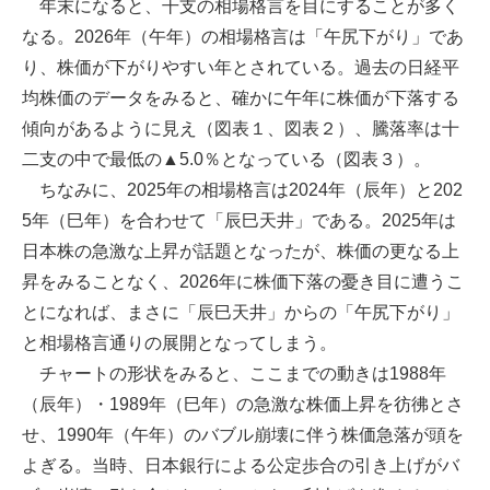
年末になると、干支の相場格言を目にすることが多く
なる。2026年（午年）の相場格言は「午尻下がり」であ
り、株価が下がりやすい年とされている。過去の日経平
均株価のデータをみると、確かに午年に株価が下落する
傾向があるように見え（図表１、図表２）、騰落率は十
二支の中で最低の▲5.0％となっている（図表３）。
ちなみに、2025年の相場格言は2024年（辰年）と202
5年（巳年）を合わせて「辰巳天井」である。2025年は
日本株の急激な上昇が話題となったが、株価の更なる上
昇をみることなく、2026年に株価下落の憂き目に遭うこ
とになれば、まさに「辰巳天井」からの「午尻下がり」
と相場格言通りの展開となってしまう。
チャートの形状をみると、ここまでの動きは1988年
（辰年）・1989年（巳年）の急激な株価上昇を彷彿とさ
せ、1990年（午年）のバブル崩壊に伴う株価急落が頭を
よぎる。当時、日本銀行による公定歩合の引き上げがバ