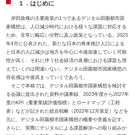
１．はじめに
岸田政権の主要政策の1つであるデジタル田園都市国
家構想は、人口減少時代における様々な課題に対応する
ため、非常に幅広い分野に及ぶ政策となっている。2023
年4月に公表された、新たな日本の将来推計人口による
と日本の人口減少は地方を中心に今後加速していく可能
性が高く、それに伴う社会経済の各層における課題も増
えていくのは間違いない。デジタル田園都市国家構想の
存在感は今後高まっていくであろう。
そこで本稿では、デジタル田園都市国家構想を検討す
る会議に提出された資料や議事録、2023年度から2027年
度のKPI（重要業績評価指標）とロードマップ（工程
表）などが記された総合戦略（2022年12月策定）などを
元に、デジタル田園都市国家構想の概要や意義を記す。
さらに、実際にデジタルによる課題解決への取り組みが