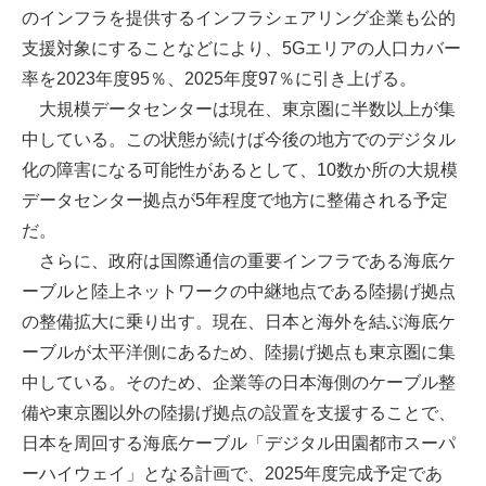
のインフラを提供するインフラシェアリング企業も公的
支援対象にすることなどにより、5Gエリアの人口カバー
率を2023年度95％、2025年度97％に引き上げる。
大規模データセンターは現在、東京圏に半数以上が集
中している。この状態が続けば今後の地方でのデジタル
化の障害になる可能性があるとして、10数か所の大規模
データセンター拠点が5年程度で地方に整備される予定
だ。
さらに、政府は国際通信の重要インフラである海底ケ
ーブルと陸上ネットワークの中継地点である陸揚げ拠点
の整備拡大に乗り出す。現在、日本と海外を結ぶ海底ケ
ーブルが太平洋側にあるため、陸揚げ拠点も東京圏に集
中している。そのため、企業等の日本海側のケーブル整
備や東京圏以外の陸揚げ拠点の設置を支援することで、
日本を周回する海底ケーブル「デジタル田園都市スーパ
ーハイウェイ」となる計画で、2025年度完成予定であ