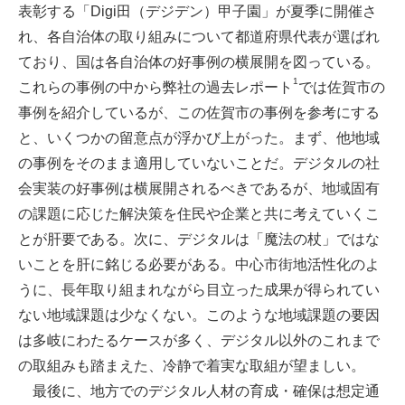
表彰する「Digi田（デジデン）甲子園」が夏季に開催さ
れ、各自治体の取り組みについて都道府県代表が選ばれ
ており、国は各自治体の好事例の横展開を図っている。
1
これらの事例の中から弊社の過去レポート
では佐賀市の
事例を紹介しているが、この佐賀市の事例を参考にする
と、いくつかの留意点が浮かび上がった。まず、他地域
の事例をそのまま適用していないことだ。デジタルの社
会実装の好事例は横展開されるべきであるが、地域固有
の課題に応じた解決策を住民や企業と共に考えていくこ
とが肝要である。次に、デジタルは「魔法の杖」ではな
いことを肝に銘じる必要がある。中心市街地活性化のよ
うに、長年取り組まれながら目立った成果が得られてい
ない地域課題は少なくない。このような地域課題の要因
は多岐にわたるケースが多く、デジタル以外のこれまで
の取組みも踏まえた、冷静で着実な取組が望ましい。
最後に、地方でのデジタル人材の育成・確保は想定通