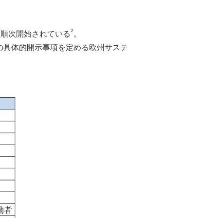
2
ら順次開始されている
。
の具体的開示事項を定める欧州サステ