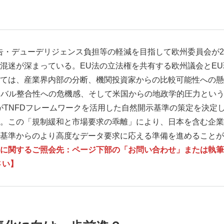
告・デューデリジェンス負担等の軽減を目指して欧州委員会が20
混迷が深まっている。EU法の立法権を共有する欧州議会とEU
ては、産業界内部の分断、機関投資家からの比較可能性への懸
グローバル整合性への危機感、そして米国からの地政学的圧力とい
BがTNFDフレームワークを活用した自然開示基準の策定を決
。この「規制緩和と市場要求の乖離」により、日本を含む企業
際基準からのより高度なデータ要求に応える準備を進めることが
するご照会先：ページ下部の「お問い合わせ」または執筆者（050-5
ださい】