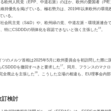
る欧州人民党（EPP、中道右派）のほか、欧州の愛国者（PfE
力維持優先を掲げている。極右勢力は、2019年以来欧州の環
ている。
社会民主党（S&D）や、欧州緑の党、中道左派・環境派連合
15
、特にCSDDDの弱体化を容認できないと強く主張した
。
ツのメルツ首相は2025年5月に欧州委員会を初訪問した際に国
17
もCSDDDを撤回すべきと要求した
。同月、フランスのマクロ
18
の完全廃止を主張した
。こうした立場の相違も、EU理事会内
。
S改訂検討