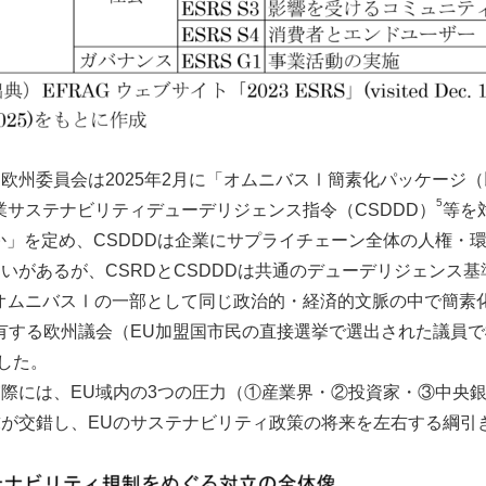
欧州委員会は2025年2月に「オムニバスⅠ簡素化パッケージ
5
企業サステナビリティデューデリジェンス指令（CSDDD）
等を
か」を定め、CSDDDは企業にサプライチェーン全体の人権・
いがあるが、CSRDとCSDDDは共通のデューデリジェンス
オムニバスⅠの一部として同じ政治的・経済的文脈の中で簡素
有する欧州議会（EU加盟国市民の直接選挙で選出された議員で
した。
際には、EU域内の3つの圧力（①産業界・②投資家・③中央
が交錯し、EUのサステナビリティ政策の将来を左右する綱引