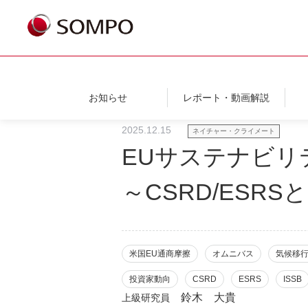
お知らせ
レポート・動画解説
2025.12.15
ネイチャー・クライメート
EUサステナビリ
～CSRD/ESR
米国EU通商摩擦
オムニバス
気候移
投資家動向
CSRD
ESRS
ISSB
鈴木 大貴
上級研究員