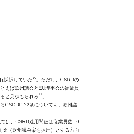
10
ぞれ採択していた
。ただし、CSRDの
とえば欧州議会とEU理事会の従業員
11
生じると見積もられる
。
SDDD 22条についても、欧州議
は、CSRD適用閾値は従業員数1,0
は削除（欧州議会案を採用）とする方向