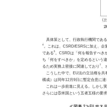
具体策として、行政執行機関である
4
。これは、CSRD/ESRSに加え、
6
である
。CSRDは「何を報告すべき
ち「何をすべきか」を定めるという違
7
るため実務上密接に関連しており
、
こうした中で、EU法の立法権を共
構成）は同年12月9日に暫定合意に達
これは一歩前進に見える。しかし実
さらには⑤米国という五者五様の要求