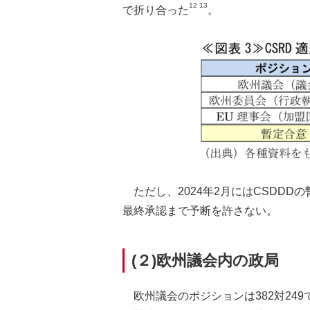
12 13
で折り合った
。
ただし、2024年2月にはCSDD
最終承認まで予断を許さない。
(２)欧州議会内の政局
欧州議会のポジションは382対24