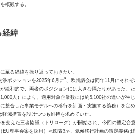
図を概観する。
る経緯
こに至る経緯を振り返っておきたい。
9
渉ポジションを2025年6月に
、欧州議会は同年11月にそれ
が緩和的で、両者のポジションには大きな隔たりがあった。た
s 1,000人）により、適用対象企業数には約5,100社の違いが
に整合した事業モデルへの移行を計画・実施する義務）を定めるC
は軽減措置を設けつつも維持を求めていた。
会を交えた三者協議（トリローグ）が開始され、今回の暫定合意で
以上（EU理事会案を採用）≪図表3≫、気候移行計画の策定義務