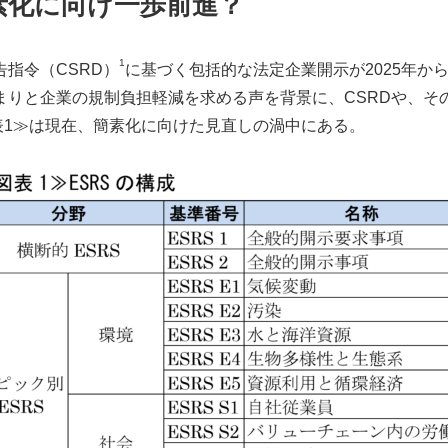
素化に向け一歩前進？
1
指令（CSRD）
に基づく包括的な法定企業開示が2025年か
まりと企業の規制負担軽減を求める声を背景に、CSRDや、そ
表1≫は現在、簡素化に向けた見直しの渦中にある。