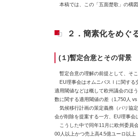
本稿では、この「五面楚歌」の構
２．簡素化をめぐ
(１)暫定合意とその背景
暫定合意の理解の前提として、そ
EU理事会はオムニバスⅠに関する交
適用閾値などは概して欧州議会のほう
数に関する適用閾値の差（1,750人 v
気候移行計画の策定義務（パリ協定
会が削除を提案する一方、EU理事会
こうした中で同年11月に欧州委員
00人以上かつ売上高4.5億ユーロ