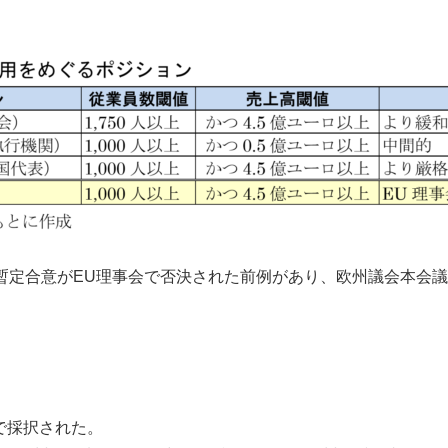
Dの暫定合意がEU理事会で否決された前例があり、欧州議会本会
9で採択された。