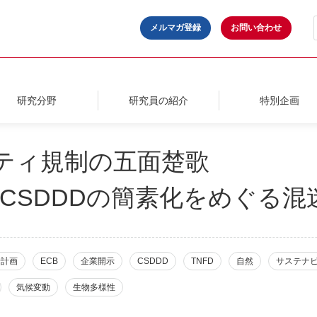
メルマガ登録
お問い合わせ
研究分野
研究員の紹介
特別企画
ティ規制の五面楚歌
SとCSDDDの簡素化をめぐる混
行計画
ECB
企業開示
CSDDD
TNFD
自然
サステナ
気候変動
生物多様性