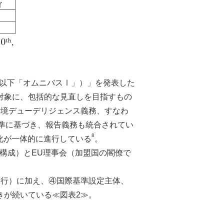
（以下「オムニバスⅠ」）」を発表した
対象に、包括的な見直しを目指すもの
環境デューデリジェンス義務、すなわ
基準に基づき、報告義務も統合されてい
8
化が一体的に進行している
。
構成）とEU理事会（加盟国の閣僚で
銀行）に加え、④国際基準設定主体、
きが続いている≪図表2≫。