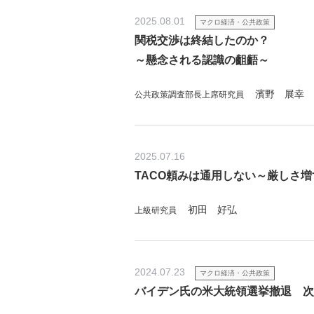
2025.08.01
マクロ経済・公共政策
関税交渉は終結したのか？
～懸念される認識の齟齬～
濱野 展幸
公共政策調査部長上席研究員
2025.07.16
TACO頼みは通用しない～厳しさ
初田 好弘
上級研究員
2024.07.23
マクロ経済・公共政策
バイデン氏の米大統領選挙撤退 次