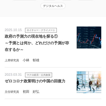
デジタルヘルス
2025.10.15
ネイチャー・クライメート
政府の予測力の現在地を探る①
～予測とは何か、どれだけの予測が存
在するか～
小林 郁雄
上席研究員
2023.03.31
マクロ経済・公共政策
ゼロコロナ政策明けの中国の回復力
初田 好弘
主任研究員