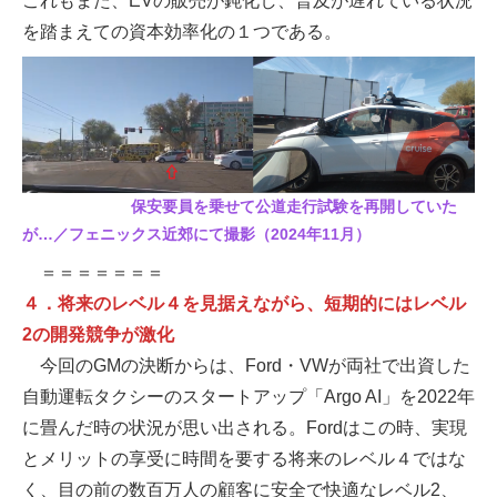
これもまた、EVの販売が鈍化し、普及が遅れている状況
を踏まえての資本効率化の１つである。
保安要員を乗せて公道走行試験を再開していた
が…／フェニックス近郊にて撮影（2024年11月）
＝＝＝＝＝＝＝
４．将来のレベル４を見据えながら、短期的にはレベル
2の開発競争が激化
今回のGMの決断からは、Ford・VWが両社で出資した
自動運転タクシーのスタートアップ「Argo AI」を2022年
に畳んだ時の状況が思い出される。Fordはこの時、実現
とメリットの享受に時間を要する将来のレベル４ではな
く、目の前の数百万人の顧客に安全で快適なレベル2、