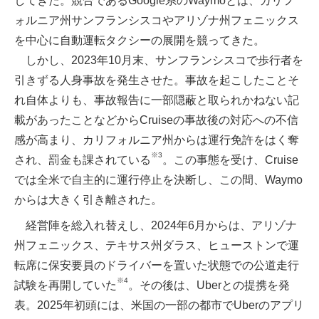
してきた。競合であるGoogle系のWaymoとは、カリフ
ォルニア州サンフランシスコやアリゾナ州フェニックス
を中心に自動運転タクシーの展開を競ってきた。
しかし、2023年10月末、サンフランシスコで歩行者を
引きずる人身事故を発生させた。事故を起こしたことそ
れ自体よりも、事故報告に一部隠蔽と取られかねない記
載があったことなどからCruiseの事故後の対応への不信
感が高まり、カリフォルニア州からは運行免許をはく奪
※3
され、罰金も課されている
。この事態を受け、Cruise
では全米で自主的に運行停止を決断し、この間、Waymo
からは大きく引き離された。
経営陣を総入れ替えし、2024年6月からは、アリゾナ
州フェニックス、テキサス州ダラス、ヒューストンで運
転席に保安要員のドライバーを置いた状態での公道走行
※4
試験を再開していた
。その後は、Uberとの提携を発
表。2025年初頭には、米国の一部の都市でUberのアプリ