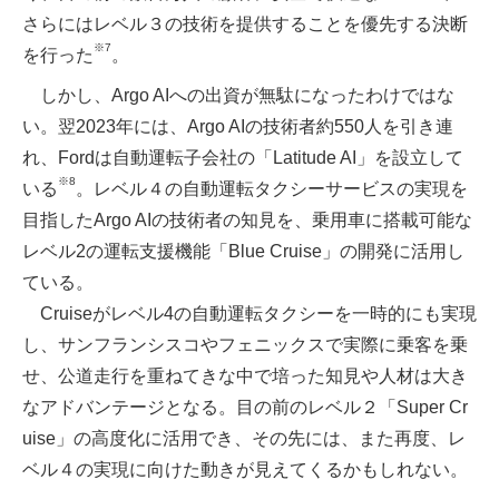
さらにはレベル３の技術を提供することを優先する決断
※7
を行った
。
しかし、Argo AIへの出資が無駄になったわけではな
い。翌2023年には、Argo AIの技術者約550人を引き連
れ、Fordは自動運転子会社の「Latitude AI」を設立して
※8
いる
。レベル４の自動運転タクシーサービスの実現を
目指したArgo AIの技術者の知見を、乗用車に搭載可能な
レベル2の運転支援機能「Blue Cruise」の開発に活用し
ている。
Cruiseがレベル4の自動運転タクシーを一時的にも実現
し、サンフランシスコやフェニックスで実際に乗客を乗
せ、公道走行を重ねてきな中で培った知見や人材は大き
なアドバンテージとなる。目の前のレベル２「Super Cr
uise」の高度化に活用でき、その先には、また再度、レ
ベル４の実現に向けた動きが見えてくるかもしれない。