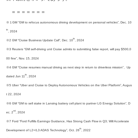
＝＝＝＝＝＝＝
※１GM “GM to refocus autonomous driving development on personal vehicles”, Dec. 10
th
, 2024
th
※2 GM “Cruise Business Update Call”, Dec. 10
, 2024
※3 Reuters “GM self-driving unit Cruise admits to submitting false report, will pay $500,0
00 fine”, Nov. 15, 2024
※4 GM “Cruise resumes manual driving as next step in return to driverless mission”、Up
th
dated Jun 11
, 2024
※5 Uber “Uber and Cruise to Deploy Autonomous Vehicles on the Uber Platform”, Augus
t 22, 2024
※6 GM “GM to sell stake in Lansing battery cell plant to partner LG Energy Solution”, D
nd
ec. 2
, 2024
※7 Ford “Ford Fulfills Earnings Guidance, Has Strong Cash Flow in Q3; Will Accelerate
th
Development of L2+/L3 ADAS Technology”, Oct. 26
, 2022