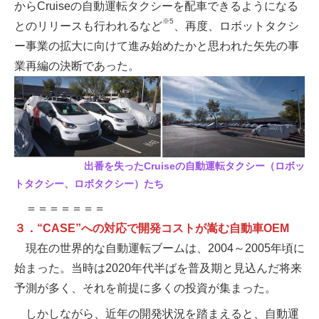
からCruiseの自動運転タクシーを配車できるようになる
※5
とのリリースも行われるなど
、再度、ロボットタクシ
ー事業の拡大に向けて進み始めたかと思われた矢先の事
業再編の決断であった。
出番を失ったCruiseの自動運転タクシー（ロボッ
トタクシー、ロボタクシー）たち
＝＝＝＝＝＝＝
３．“CASE”への対応で開発コストが嵩む自動車OEM
現在の世界的な自動運転ブームは、2004～2005年頃に
始まった。当時は2020年代半ばを普及期と見込んだ将来
予測が多く、それを前提に多くの投資が集まった。
しかしながら、近年の開発状況を踏まえると、自動運