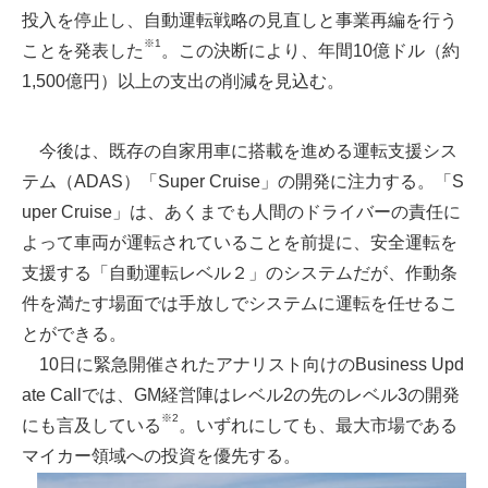
投入を停止し、自動運転戦略の見直しと事業再編を行う
※1
ことを発表した
。この決断により、年間10億ドル（約
1,500億円）以上の支出の削減を見込む。
今後は、既存の自家用車に搭載を進める運転支援シス
テム（ADAS）「Super Cruise」の開発に注力する。「S
uper Cruise」は、あくまでも人間のドライバーの責任に
よって車両が運転されていることを前提に、安全運転を
支援する「自動運転レベル２」のシステムだが、作動条
件を満たす場面では手放しでシステムに運転を任せるこ
とができる。
10日に緊急開催されたアナリスト向けのBusiness Upd
ate Callでは、GM経営陣はレベル2の先のレベル3の開発
※2
にも言及している
。いずれにしても、最大市場である
マイカー領域への投資を優先する。