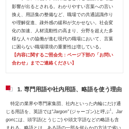
影響が出るとされる。わかりやすい言葉への言い
換え、用語集の整備など、職場での共通認識作り
や理解促進、疎外感の緩和が欠かせない。社会変
化の加速、人材流動性の高まり、分野を超えた多
様な人々の協働が進む現代の職場において、言葉
に困らない職場環境の重要性は増している。
【内容に関するご照会先：ページ下部の「お問い
合わせ」までご連絡ください】
1. 専門用語や社内用語、略語を使う理由
特定の業界や専門家集団、社内といった内輪にだけ通
1
じる用語を、英語では”
Jargon”
(ジャーゴン)と呼ぶ
。
Jar
gon
には、頭字語(とうじご) や頭文字語などの略語も含
まれる。略語とは、ある語の一部を何らかの方法で省い