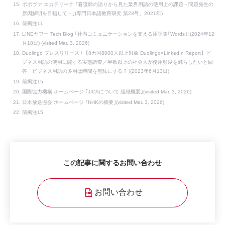
ポポヴァ エカテリーナ ｢看護師の語りから見た業界用語の使用上の課題－問題発生の
原因解明を目指して－｣(専門日本語教育研究 第23号、2021年)
前掲注11
LINEヤフー Tech Blog ｢社内コミュニケーションを支える用語集｢Words｣｣(2024年12
月18日) (visited Mar. 3, 2026)
Duolingo プレスリリース ｢【8カ国8000人以上対象 Duolingo×LinkedIn Report】ビ
ジネス用語の使用に関する実態調査／半数以上の社会人が使用頻度を減らしたいと回
答 ビジネス用語の多用は時間を無駄にする？｣(2023年6月13日)
前掲注15
国際協力機構 ホームページ ｢JICAについて 組織概要｣(visited Mar. 3, 2026)
日本放送協会 ホームページ ｢NHKの概要｣(visited Mar. 3, 2026)
前掲注15
この記事に関するお問い合わせ
お問い合わせ