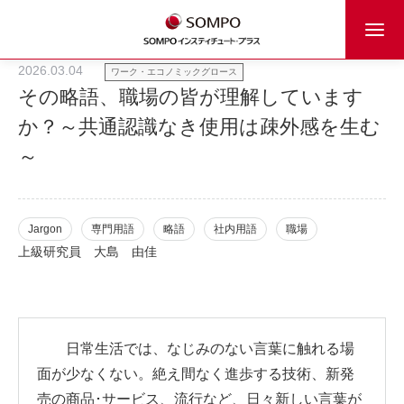
2026.03.04
ワーク・エコノミックグロース
その略語、職場の皆が理解しています
か？～共通認識なき使用は疎外感を生む
～
Jargon
専門用語
略語
社内用語
職場
上級研究員
大島 由佳
日常生活では、なじみのない言葉に触れる場
面が少なくない。絶え間なく進歩する技術、新発
売の商品･サービス、流行など、日々新しい言葉が