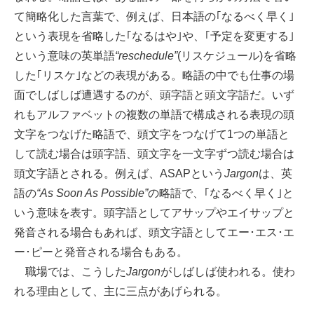
て簡略化した言葉で、例えば、日本語の｢なるべく早く｣
という表現を省略した｢なるはや｣や、｢予定を変更する｣
という意味の英単語
“reschedule”
(リスケジュール)を省略
した｢リスケ｣などの表現がある。略語の中でも仕事の場
面でしばしば遭遇するのが、頭字語と頭文字語だ。いず
れもアルファベットの複数の単語で構成される表現の頭
文字をつなげた略語で、頭文字をつなげて1つの単語と
して読む場合は頭字語、頭文字を一文字ずつ読む場合は
頭文字語とされる。例えば、ASAPという
Jargon
は、英
語の
“As Soon As Possible”
の略語で、｢なるべく早く｣と
いう意味を表す。頭字語としてアサップやエイサップと
発音される場合もあれば、頭文字語としてエー･エス･エ
ー･ピーと発音される場合もある。
職場では、こうした
Jargon
がしばしば使われる。使わ
れる理由として、主に三点があげられる。