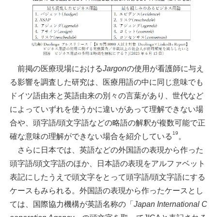
前掲の医療現場における
Jargon
の使用が看護師に与え
る影響を調査した研究は、医療用語の中に同じ意味でも
ドイツ語由来と英語由来の別々の言葉があり、世代など
によっていずれを使うかに違いがあって理解できない場
合や、頭字語/頭文字語などの略語の解釈が複数可能で正
19
確な意味の理解ができない場合を紹介している
。
さらに日本では、英語などの外国語の表現から作った
頭字語/頭文字語のほか、日本語の表現をアルファベット
表記にしたうえで頭文字をとって頭字語/頭文字語にする
ケースもみられる。外国語の表現から作ったケースとし
ては、国際協力機構が英語名称の「
Japan International C