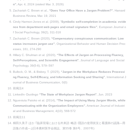
n”
, Apr. 4, 2024 (visited Mar. 3, 2026)
Zachariah C. Brown et al.,
“Does Your Office Have a Jargon Problem?”
, Harvard
Business Review, Mar. 19, 2021
Cindy Harmon-Jones et al. (2009), “
Symbolic self-completion in academia: evide
nce from department web pages and email signature files”
, European Journal o
f Social Psychology, 39(2), 311-316
Zachariah C. Brown (2020),
“Compensatory conspicuous communication: Low
status increases jargon use”
, Organizational Behavior and Human Decision Proc
esses, 161, 274-290
Hillary C. Shulman et al. (2020),
“The Effects of Jargon on Processing Fluency,
Self-Perceptions, and Scientific Engagement”
, Journal of Language and Social
Psychology, 39(5-6), 579–597
Bullock, O. M., & Bisbey, T. (2025),
“Jargon in the Workplace Reduces Processi
ng Fluency, Self-Efficacy, and Information Seeking and Sharing”
, International J
ournal of Business Communication, 0(0)
前掲注4
LinkedIn･Duolingo
“The State of Workplace Jargon Report”
, Jun. 2023
Ngueviuta Patoko et al. (2014),
“The Impact of Using Many Jargon Words, while
Communicating with the Organization Employees”
, American Journal of Industri
al and Business Management, 4(10), 568-572
前掲注11
桐田久美子 ほか ｢臨床現場における外来語･略語･隠語の使用状況と看護師の認識―用
語集の作成―｣(日本農村医学会雑誌、第55巻 第6号、2007年)