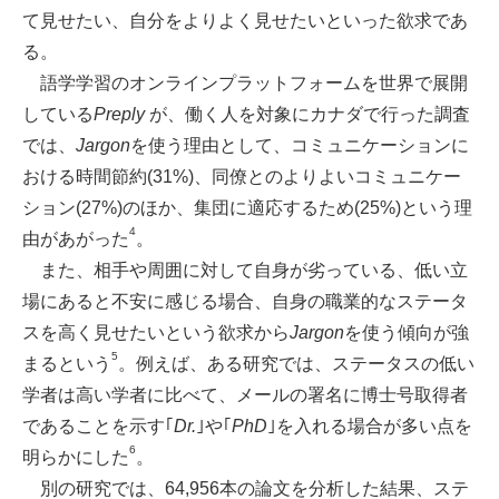
て見せたい、自分をよりよく見せたいといった欲求であ
る。
語学学習のオンラインプラットフォームを世界で展開
している
Preply
が、働く人を対象にカナダで行った調査
では、
Jargon
を使う理由として、コミュニケーションに
おける時間節約(31%)、同僚とのよりよいコミュニケー
ション(27%)のほか、集団に適応するため(25%)という理
4
由があがった
。
また、相手や周囲に対して自身が劣っている、低い立
場にあると不安に感じる場合、自身の職業的なステータ
スを高く見せたいという欲求から
Jargon
を使う傾向が強
5
まるという
。例えば、ある研究では、ステータスの低い
学者は高い学者に比べて、メールの署名に博士号取得者
であることを示す｢
Dr.
｣や｢
PhD
｣を入れる場合が多い点を
6
明らかにした
。
別の研究では、64,956本の論文を分析した結果、ステ