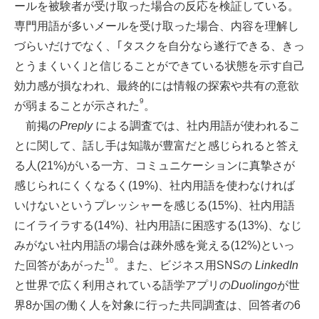
ールを被験者が受け取った場合の反応を検証している。
専門用語が多いメールを受け取った場合、内容を理解し
づらいだけでなく、｢タスクを自分なら遂行できる、きっ
とうまくいく｣と信じることができている状態を示す自己
効力感が損なわれ、最終的には情報の探索や共有の意欲
9
が弱まることが示された
。
前掲の
Preply
による調査では、社内用語が使われるこ
とに関して、話し手は知識が豊富だと感じられると答え
る人(21%)がいる一方、コミュニケーションに真摯さが
感じられにくくなるく(19%)、社内用語を使わなければ
いけないというプレッシャーを感じる(15%)、社内用語
にイライラする(14%)、社内用語に困惑する(13%)、なじ
みがない社内用語の場合は疎外感を覚える(12%)といっ
10
た回答があがった
。また、ビジネス用SNSの
LinkedIn
と世界で広く利用されている語学アプリの
Duolingo
が世
界8か国の働く人を対象に行った共同調査は、回答者の6