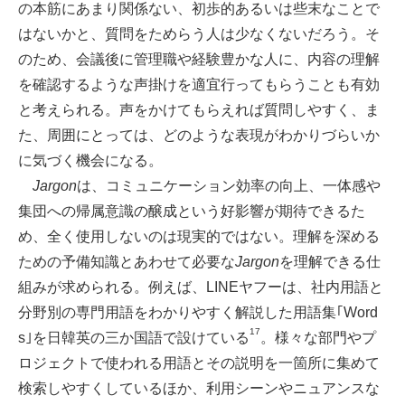
の本筋にあまり関係ない、初歩的あるいは些末なことで
はないかと、質問をためらう人は少なくないだろう。そ
のため、会議後に管理職や経験豊かな人に、内容の理解
を確認するような声掛けを適宜行ってもらうことも有効
と考えられる。声をかけてもらえれば質問しやすく、ま
た、周囲にとっては、どのような表現がわかりづらいか
に気づく機会になる。
Jargon
は、コミュニケーション効率の向上、一体感や
集団への帰属意識の醸成という好影響が期待できるた
め、全く使用しないのは現実的ではない。理解を深める
ための予備知識とあわせて必要な
Jargon
を理解できる仕
組みが求められる。例えば、LINEヤフーは、社内用語と
分野別の専門用語をわかりやすく解説した用語集｢Word
17
s｣を日韓英の三か国語で設けている
。様々な部門やプ
ロジェクトで使われる用語とその説明を一箇所に集めて
検索しやすくしているほか、利用シーンやニュアンスな