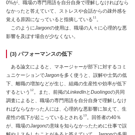
0%が、職場の専門用語を自分自身で理解しなければなら
なかったと答えていて、ストレスや会話からの疎外感を
11
覚える原因になっていると指摘している
。
このように
Jargon
の使用は、職場の人々に心理的な悪
影響を及ぼす場合が少なくない。
(3) パフォーマンスの低下
ある論文によると、マネージャーが部下に対するコミ
ュニケーションで
Jargon
を多く使うと、誤解や士気の低
下、離職の増加などが生じ、組織の生産性や効率が低下
12
するという
。また、前掲の
LinkedIn
と
Duolingo
の共同
調査によると、職場の専門用語を自分自身で理解しなけ
ればならなかった人には、心理的な悪影響に加えて、生
13
産性の低下が起こっているとされる
。回答者の40％
が、職場の
Jargon
の意味を知らなかったために仕事で誤
解やミスをしたことがあると答えていて、
Jargon
の多用