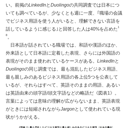
い。前掲の
LinkedIn
と
Duolingo
の共同調査では日本につ
いても調べているが、少なくとも週に⼀度、｢職場の会議
でビジネス⽤語を使う⼈がいると、理解できない⾔語を
1
話しているように感じる｣と回答した人は40%を占めた
8
。
日本語が話されている職場では、和語や漢語のほか、
外来語として日本語に定着した表現、さらには外国語の
表現がそのまま使われているケースがある。
LinkedIn
と
Duolingo
の同じ調査では、最も混乱したビジネス用語、
最も親しみのあるビジネス用語の各上位5つを公表して
いるが、それらはすべて、英語そのままの用語、あるい
は英語由来の頭字語/頭文字語などの略語だ《図表1》。
言葉によっては意味の理解が広がらないまま、英語表現
がときには短縮されながら
Jargon
として使われている現
状がうかがえる。