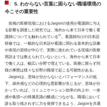
5. わからない言葉に困らない職場環境の
今こその重要性
前掲の医療現場における
Jargon
の使用が看護師に与え
る影響を調査した研究では、海外から来て日本で働く看
22
護師についても触れられている
。看護師向けの日本語
研修では、一般的な日本語や看護に関わる基本的な語彙
や表現の習得が中心で、実際に使われている現場の医療
用語までは教えられていないという。海外から来て日本
で働く人は、幅広い分野で増えている。医療に限らず同
様の事態は様々な分野の職場で起こる可能性がある。
Jargon
は、意味が分からないとパフォーマンスの低
下、疎外感などの心理的な悪影響が生じるが、意味が分
かっていれば、コミュニケーション効率の向上や、一体
感や集団への帰属意識の醸成につながる。職場において
誰も取り残されずに力を発揮できるよう、
Jargon
を共通