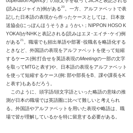
ooperation Agency
」の頭文字を取ってJICAと表記される
20
(読みはジャイカ)例がある
。一方、アルファベットで表
記した日本語の表現から作ったケースとしては、日本放
送協会(にっぽんほうそうきょうかい；NIPPON HOSO K
YOKAI)がNHKと表記される(読みはエヌ･エイチ･ケイ)例
21
がある
。職場でも頻出単語や部署･役職名を略語化する
ときなど、外国語の表現をアルファベットを使って短縮
するケース(例:打合せを英語表現の
Meeting
の一部の文字
を取ってMTGと表す)や、日本語の表現をアルファベット
を使って短縮するケース(例: 部や部長をB、課や課長をK
と表す)もあるだろう。
このように、頭字語/頭文字語といった略語の意味の推
測が日本の職場では英語圏に比べて難しいと考えられ
る。外国語やアルファベットを用いた表現や略語は、職
場で皆が理解しているかを特に留意する必要がある。