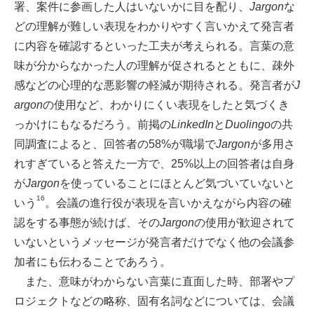
署、案件に参画した人はいないかに目を配り、
Jargon
な
どの理解が難しい表現をわかりやすく言いかえて発言者
に内容を確認するといった工夫が考えられる。言葉の意
味が分からなかった人の理解が促されるとともに、疎外
感などの心理的な悪影響の軽減が期待される。発言者が
J
argon
の使用など、わかりにくい表現をしたと気づくき
っかけにもなるだろう。前掲の
LinkedIn
と
Duolingo
の共
同調査によると、回答者の58%が職場で
Jargon
が多用さ
れすぎていると答えた一方で、25%以上の回答者は自身
が
Jargon
を使っていることにほとんど気づいていないと
16
いう
。会議の進行役が表現を言いかえながら内容の確
認をする事態が続けば、その
Jargon
の使用が歓迎されて
いないというメッセージが発言者だけでなく他の会議参
加者にも伝わることであろう。
また、意味がわからない言葉に直面した時、部署やプ
ロジェクトなどの略称、固有名詞などについては、会議