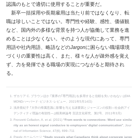
認識のもとで適切に使用することが重要だ。
新卒一括採用や長期雇用は当たり前ではなくなり、転
職は珍しいことではない。専門性や経験、感性、価値観
など、国内外の多様な背景を持つ人が協働して業務を進
めることは少なくない。そのような現代にあって、専門
用語や社内用語、略語などの
Jargon
に困らない職場環境
づくりの重要性は高く、また、様々な人が疎外感を覚え
ず、力を発揮できる職場の実現につながると期待され
る。
ザカリア C. ブラウンほか ｢業界の｢専門用語｣を多用すると信頼を失いかねない｣(DIA
MONDハーバード･ビジネス･レビュー、2021年5月14日)
浅井亜紀子 ｢大学の帰属意識に影響を与える諸要因とジャーゴンの役割―社会的アイ
デンティティ理論の有効性―｣(桜美林論考 言語文化研究、第2号、2011年3月)
Fronzetti Colladon, A. et al. (2021)
“From words to connections: Word use simila
rity as an honest signal conducive to employees’ digital communication”
, Jour
nal of Information Science, 47(6), 699–711
Preply ホームページ
“Study reveals what Canadians think about corporate jargo