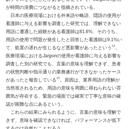
が時間の浪費につながると指摘されている。
日本の医療現場における外来語や略語、隠語の使用が
看護師に与える影響を調査した研究では、理解できない
用語に遭遇した経験がある看護師は81.6%、そのうち、
用語の使用で問題が発生したと回答した看護師は9.1%い
14
て、処置の遅れが生じるなど悪影響があったという
。
医療現場における
Jargon
の使用が看護師に与える影響を
調査した別の研究でも、言葉の意味を理解できず、患者
の状態判断や指示通りの業務遂行ができなかったケース
15
があったと報告している
。原因は、業界用語の理解が
当然視されるため、用語の意味を周囲に尋ねられない雰
囲気が存在する、緊急の場面では確実で丁寧な意味の確
認が困難な点にあるという。
これらの結果にみられるように、言葉の意味を理解で
きず、意味を確認できなければ、パフォーマンスが低下
するのは自然なことだろう。