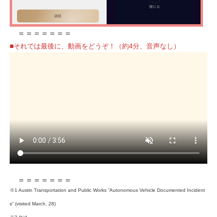
＝＝＝＝＝＝＝
■それでは最後に、動画をどうぞ！（約4分、音声なし）
＝＝＝＝＝＝＝
※1 Austin Transportation and Public Works “Autonomous Vehicle Documented Incident
s“ (visited March, 28)