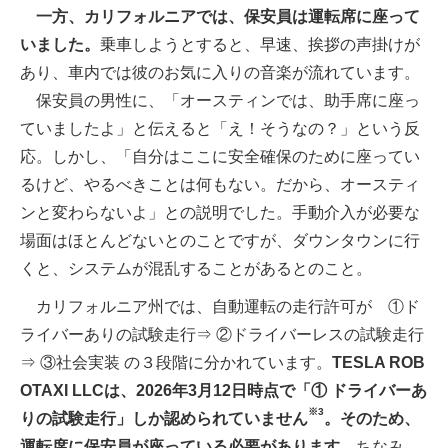
一方、カリフォルニアでは、保安員は運転席に座って
いました。
乗車しようとすると、早速、挨拶の声掛けが
あり、車内では彼のお気に入りの音楽が流れています。
保安員の男性に、「オースティンでは、助手席に座っ
ていましたよ」と伝えると「え！そうなの？」という反
応。しかし、「自分はここに安全確保のために座ってい
るけど、やるべきことは何もない。だから、オースティ
ンと変わらないよ」との説明でした。手動介入が必要な
場面はほとんどないとのことですが、ダウンタウンに行
くと、システムが混乱することがあるとのこと。
カリフォルニア州では、自動運転の走行許可が ①ド
ライバーありの試験走行⇒ ②ドライバーレスの試験走行
⇒ ③社会実装 の３段階に分かれています。
TESLA ROB
OTAXI LLCは、2026年3月12日時点で「① ドライバーあ
※3
りの試験走行」しか認められていません
。そのため、
運転席に保安員が座っている必要があります。
ちなみ