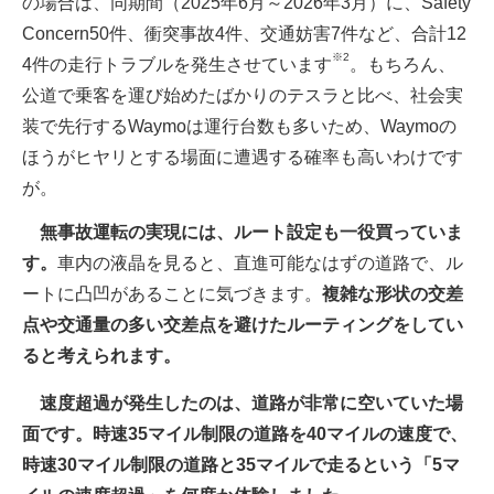
の場合は、同期間（2025年6月～2026年3月）に、Safety
Concern50件、衝突事故4件、交通妨害7件など、合計12
※2
4件の走行トラブルを発生させています
。もちろん、
公道で乗客を運び始めたばかりのテスラと比べ、社会実
装で先行するWaymoは運行台数も多いため、Waymoの
ほうがヒヤリとする場面に遭遇する確率も高いわけです
が。
無事故運転の実現には、ルート設定も一役買っていま
す。
車内の液晶を見ると、直進可能なはずの道路で、ル
ートに凸凹があることに気づきます。
複雑な形状の交差
点や交通量の多い交差点を避けたルーティングをしてい
ると考えられます。
速度超過が発生したのは、道路が非常に空いていた場
面です。時速35マイル制限の道路を40マイルの速度で、
時速30マイル制限の道路と35マイルで走るという「5マ