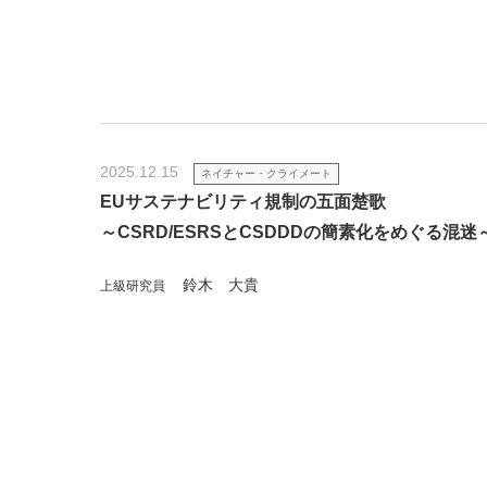
2025.12.15
ネイチャー・クライメート
EUサステナビリティ規制の五面楚歌
～CSRD/ESRSとCSDDDの簡素化をめぐる混迷
鈴木 大貴
上級研究員