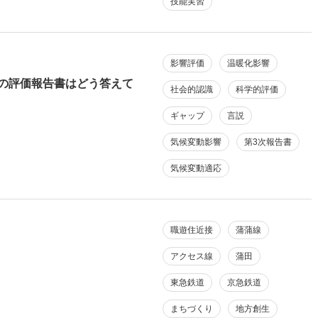
技能実習
影響評価
温暖化影響
の評価報告書はどう答えて
社会的認識
科学的評価
ギャップ
言説
気候変動影響
第3次報告書
気候変動適応
職遊住近接
蒲蒲線
アクセス線
蒲田
東急鉄道
京急鉄道
まちづくり
地方創生