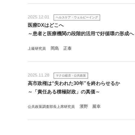
2025.12.01
ヘルスケア・ウェルビーイング
医療DXはどこへ
～患者と医療機関の段階的活用で好循環の形成へ
岡島 正泰
上級研究員
2025.11.28
マクロ経済・公共政策
高市政権は“失われた30年”を終わらせるか
～「責任ある積極財政」の真価～
濱野 展幸
公共政策調査部長上席研究員