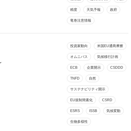
精度
天気予報
政府
竜巻注意情報
投資家動向
米国EU通商摩擦
オムニバス
気候移行計画
～
ECB
企業開示
CSDDD
TNFD
自然
サステナビリティ開示
EU規制簡素化
CSRD
ESRS
ISSB
気候変動
生物多様性