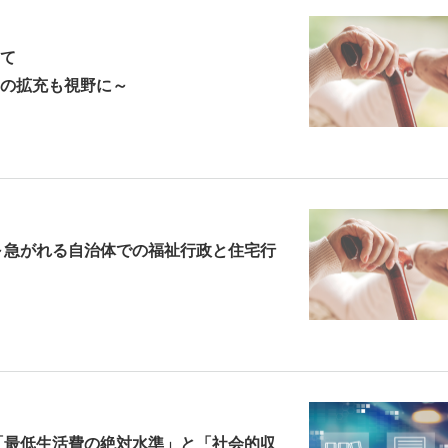
て
の拡充も視野に～
～急がれる自治体での福祉行政と住宅行
「最低生活費の絶対水準」と「社会的収