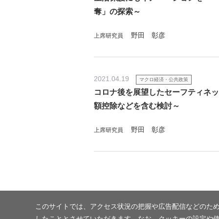
奪」の探索～
野田 彰彦
上席研究員
2021.04.19
マクロ経済・公共政策
コロナ後を展望したセーフティネッ
額控除などを含む検討～
野田 彰彦
上席研究員
このサイトでは、アクセス状況の把握や広告配信などのため
したこととさせていただきます。なお、クッキーの設定や