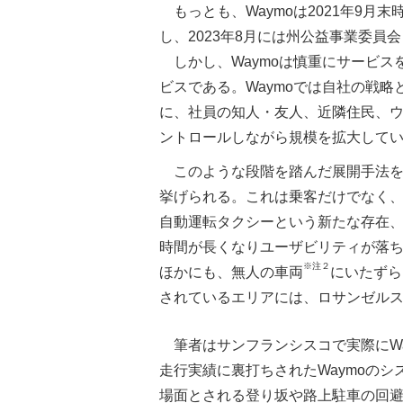
もっとも、Waymoは2021年9月
し、2023年8月には州公益事業委員
しかし、Waymoは慎重にサービス
ビスである。Waymoでは自社の戦
に、社員の知人・友人、近隣住民、
ントロールしながら規模を拡大して
このような段階を踏んだ展開手法
挙げられる。これは乗客だけでなく
自動運転タクシーという新たな存在
時間が長くなりユーザビリティが落
※注２
ほかにも、無人の車両
にいたずら
されているエリアには、ロサンゼル
筆者はサンフランシスコで実際にWa
走行実績に裏打ちされたWaymoのシ
場面とされる登り坂や路上駐車の回