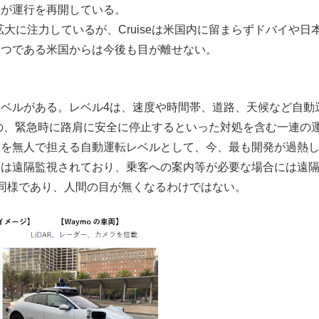
るが運行を再開している。
拡大に注力しているが、Cruiseは米国内に留まらずドバイや
１つである米国からは今後も目が離せない。
ベルがある。レベル4は、速度や時間帯、道路、天候など自動
の、緊急時に路肩に安全に停止するといった対処を含む一連の
スを無人で担える自動運転レベルとして、今、最も開発が過熱
子は遠隔監視されており、乗客への案内等が必要な場合には遠
同様であり、人間の目が無くなるわけではない。