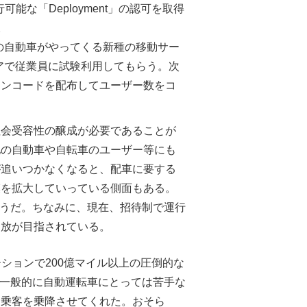
能な「Deployment」の認可を取得
。
の自動車がやってくる新種の移動サー
アで従業員に試験利用してもらう。次
ョンコードを配布してユーザー数をコ
社会受容性の醸成が必要であることが
他の自動車や自転車のユーザー等にも
が追いつかなくなると、配車に要する
模を拡大していっている側面もある。
うだ。ちなみに、現在、招待制で運行
開放が目指されている。
ーションで200億マイル以上の圧倒的な
行。一般的に自動運転車にとっては苦手な
て乗客を乗降させてくれた。おそら