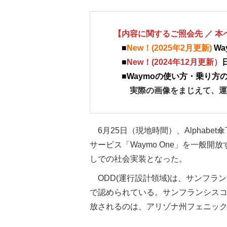
【内容に関するご照会先 ／ 
■
New！(2025年2月更新)
W
■
New！(2024年12月更新）
■Waymoの使い方・乗り方
実際の画像をまじえて、運賃
6月25日（現地時間）、Alphab
サービス「Waymo One」を一般開
しでの社会実装となった。
ODD(運行設計領域)は、サンフラ
で認められている。サンフランシスコ
放されるのは、アリゾナ州フェニック