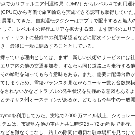
末時点でカリフォルニア州運輸局（DMV）からレベル４で商用運行可
会 (CPUC)から有償で旅客輸送を実施できる認可も取得していた
を展開してきた。自動運転タクシーはアプリで配車すると無人
略として、レベル４の運行エリアを拡大する際、まず該当のエリ
ウェイトリストに登録中の利用希望者などに順次インビテーシ
いき、最後に一般に開放することとしている。
を採っている理由としては、まず、新しい技術やサービスには
、エリア内の他の交通参加者、すなわち同じ道路上を走行する
、その挙動を知ってもらう意味もある。また、需要に配備台数
ちてしまうため、需給バランスを見ながらユーザー数と台数規
をされないかなどトラブルの発生状況を見極める意図もあるよ
スとテキサス州オースティンがあるが、どちらも今年中の一般
ymoを利用してみた。実地で2,000 万マイル以上、シミュレ
ステムは、市街地を他の車両と共に時速25～72km程度で走
避などを難なくこなし、路上の隙間に適切な駐車場所を見つけ