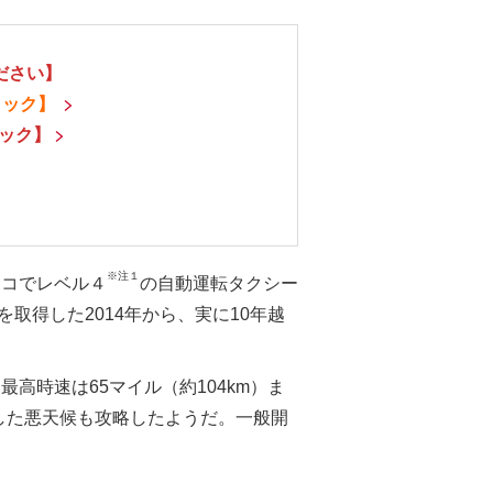
ださい】
リック】
ック】
※注１
スコでレベル４
の自動運転タクシー
を取得した2014年から、実に10年越
高時速は65マイル（約104km）ま
した悪天候も攻略したようだ。一般開