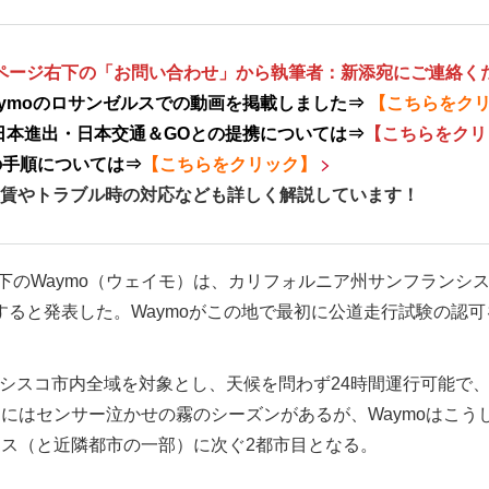
本ページ右下の「お問い合わせ」から執筆者：新添宛にご連絡く
aymoのロサンゼルスでの動画を掲載しました⇒
【こちらをク
日本進出・日本交通＆GOとの提携については⇒
【こちらをクリ
の手順については⇒
【こちらをクリック】
やトラブル時の対応なども詳しく解説しています！
et傘下のWaymo（ウェイモ）は、カリフォルニア州サンフランシ
放すると発表した。Waymoがこの地で最初に公道走行試験の認可
ンシスコ市内全域を対象とし、天候を問わず24時間運行可能で、最
にはセンサー泣かせの霧のシーズンがあるが、Waymoはこう
ス（と近隣都市の一部）に次ぐ2都市目となる。