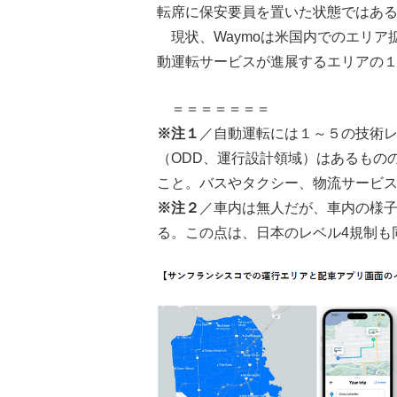
転席に保安要員を置いた状態ではあ
現状、Waymoは米国内でのエリア
動運転サービスが進展するエリアの
＝＝＝＝＝＝＝
※注１
／自動運転には１～５の技術レ
（ODD、運行設計領域）はあるもの
こと。バスやタクシー、物流サービ
※注２
／車内は無人だが、車内の様
る。この点は、日本のレベル4規制も