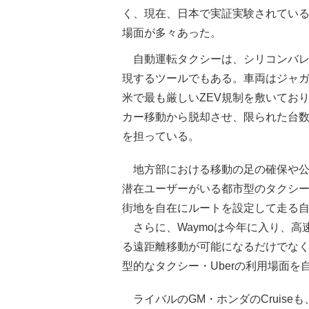
く、現在、日本で実証実験されてい
場面が多々あった。
自動運転タクシーは、シリコンバ
現するツールでもある。車両はジャガー
米で最も厳しいZEV規制を敷いてお
カー移動から脱却させ、限られた台数
を担っている。
地方部における移動の足の確保や
潜在ユーザーがいる都市型のタクシー
街地を自在にルートを設定して走る
さらに、Waymoは今年に入り、高
る遠距離移動が可能になるだけでな
型的なタクシー・Uberの利用場面
ライバルのGM・ホンダのCruis