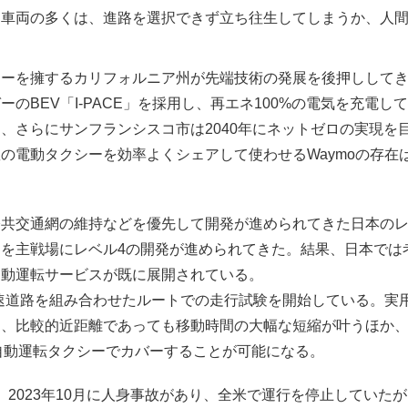
る車両の多くは、進路を選択できず立ち往生してしまうか、人
レーを擁するカリフォルニア州が先端技術の発展を後押しして
のBEV「I-PACE」を採用し、再エネ100%の電気を充電
り、さらにサンフランシスコ市は2040年にネットゼロの実現
の電動タクシーを効率よくシェアして使わせるWaymoの存在
公共交通網の維持などを優先して開発が進められてきた日本の
を主戦場にレベル4の開発が進められてきた。結果、日本では
自動運転サービスが既に展開されている。
速道路を組み合わせたルートでの走行試験を開始している。実
く、比較的近距離であっても移動時間の大幅な短縮が叶うほか
を自動運転タクシーでカバーすることが可能になる。
eも、2023年10月に人身事故があり、全米で運行を停止してい