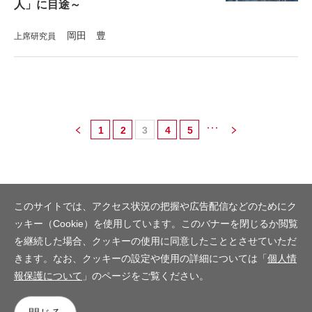
人」に目途～
岡田 豊
上席研究員
1
2
3
4
5
...
このサイトでは、アクセス状況の把握や広告配信などのためにク
ッキー（Cookie）を使用しています。このバナーを閉じるか閲覧
を継続した場合、クッキーの使用に同意したこととさせていただ
きます。なお、クッキーの設定や使用の詳細については「
個人情
報保護について
」のページをご覧ください。