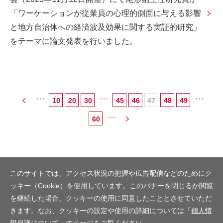
「ワーケーションが従業員の心理的側面に与える影響
と地方自治体への経済波及効果に関する実証的研究」
をテーマに論文発表を行いました。
10
20
30
45
46
47
48
49
...
...
...
60
...
このサイトでは、アクセス状況の把握や広告配信などのためにク
ッキー（Cookie）を使用しています。このバナーを閉じるか閲覧
を継続した場合、クッキーの使用に同意したこととさせていただ
きます。なお、クッキーの設定や使用の詳細については「
個人情
報保護について
」のページをご覧ください。